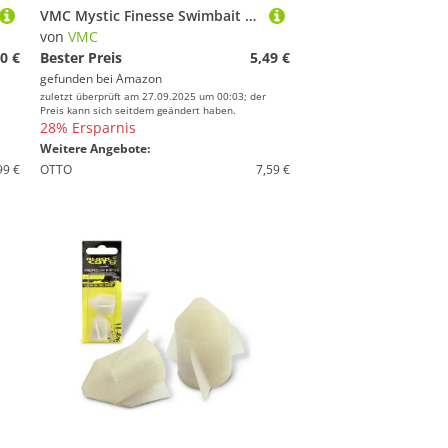
VMC Mystic Finesse Swimbait 7315ST Offset Haken mit Screw 1-6 Stück
von
VMC
0 €
Bester Preis
5,49 €
gefunden bei
Amazon
zuletzt überprüft am 27.09.2025 um 00:03; der
Preis kann sich seitdem geändert haben.
28% Ersparnis
Weitere Angebote:
99 €
OTTO
7,59 €