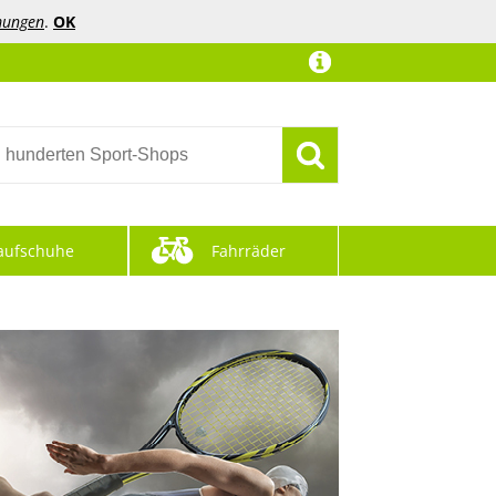
mungen
.
OK
aufschuhe
Fahrräder