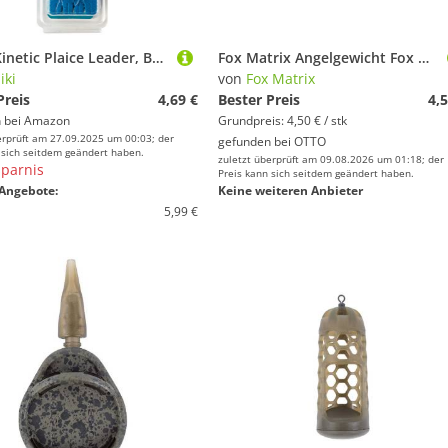
Sabiki Kinetic Plaice Leader, Buttlöffel-Vorfach in sechs Farben, Hakengröße 1/0, Länge 115cm, von 40-120g, Mundschnur 0,45mm (Sunset, 80g)
Fox Matrix Angelgewicht Fox Matrix Mini Swivel Caged Feeders - 1 Futterkorb
iki
von
Fox Matrix
Preis
4,69 €
Bester Preis
4,5
 bei
Amazon
Grundpreis: 4,50 € / stk
erprüft am 27.09.2025 um 00:03; der
gefunden bei
OTTO
 sich seitdem geändert haben.
zuletzt überprüft am 09.08.2026 um 01:18; der
parnis
Preis kann sich seitdem geändert haben.
Angebote:
Keine weiteren Anbieter
5,99 €