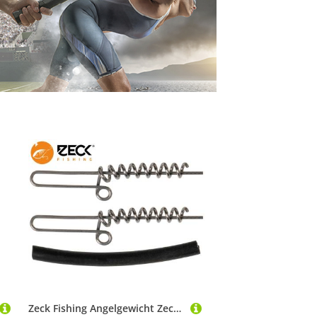
Zeck Fishing Angelgewicht Zeck Softbait Screw - 2 Schraubspiralen