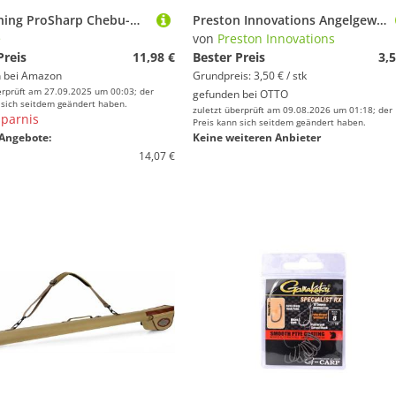
Zite Fishing ProSharp Chebu-Haken Sortiment | 30 Stück in Aufbewahrungsbox | Größe #4, #6, #8 | Teflon-Haken mit Baitholder für Cheburashka-Rig | Ideal für Forelle, Barsch & Zander
Preston Innovations Angelgewicht Bullet Feeder - Medium 20G
e
von
Preston Innovations
Preis
11,98 €
Bester Preis
3,5
 bei
Amazon
Grundpreis: 3,50 € / stk
erprüft am 27.09.2025 um 00:03; der
gefunden bei
OTTO
 sich seitdem geändert haben.
zuletzt überprüft am 09.08.2026 um 01:18; der
parnis
Preis kann sich seitdem geändert haben.
Angebote:
Keine weiteren Anbieter
14,07 €