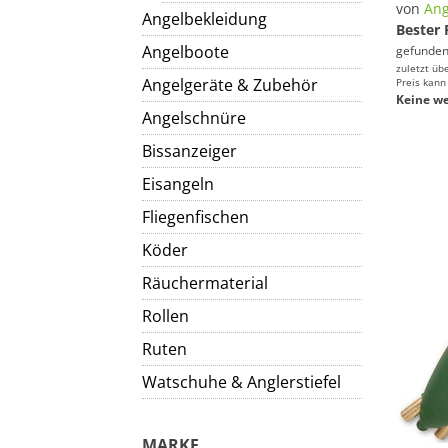
von
Ang
Angelbekleidung
Bester 
Angelboote
gefunden
zuletzt üb
Angelgeräte & Zubehör
Preis kann
Keine we
Angelschnüre
Bissanzeiger
Eisangeln
Fliegenfischen
Köder
Räuchermaterial
Rollen
Ruten
Watschuhe & Anglerstiefel
MARKE