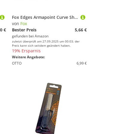
Fox Edges Armapoint Curve Shank Short Hooks - 10 Karpfenhaken, Angelhaken zum Karpfenangeln, Haken für Karpfen, Boiliehaken, Größe:6
von
Fox
0 €
Bester Preis
5,66 €
gefunden bei
Amazon
zuletzt überprüft am 27.09.2025 um 00:03; der
Preis kann sich seitdem geändert haben.
19% Ersparnis
Weitere Angebote:
OTTO
6,99 €