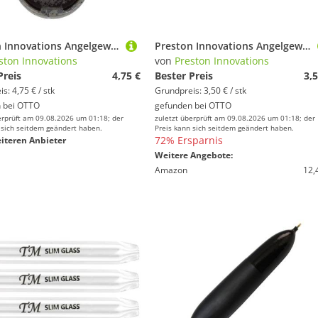
Preston Innovations Angelgewicht Icm Method Feeder - 16G
Preston Innovations Angelgewicht Absolute Window Feeder (Caged) - Large 30G
ston Innovations
von
Preston Innovations
Preis
4,75 €
Bester Preis
3,5
s: 4,75 € / stk
Grundpreis: 3,50 € / stk
 bei
OTTO
gefunden bei
OTTO
erprüft am 09.08.2026 um 01:18; der
zuletzt überprüft am 09.08.2026 um 01:18; der
 sich seitdem geändert haben.
Preis kann sich seitdem geändert haben.
72% Ersparnis
iteren Anbieter
Weitere Angebote:
Amazon
12,