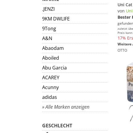
.JENZI
von
Uni
Bester 
9KM DWLIFE
gefunden
9Tong
zuletzt üb
Preis kann
A&N
17% Ers
Weitere 
Abaodam
OTTO
Aboiled
Abu Garcia
ACAREY
Acunny
adidas
» Alle Marken anzeigen
GESCHLECHT