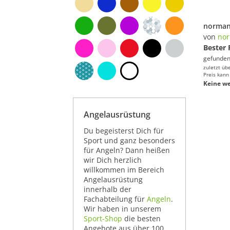
von
no
Bester 
gefunden
zuletzt üb
Preis kann
Keine we
Angelausrüstung
Du begeisterst Dich für
Sport und ganz besonders
für Angeln? Dann heißen
wir Dich herzlich
willkommen im Bereich
Angelausrüstung
innerhalb der
Fachabteilung für
Angeln
.
Wir haben in unserem
Sport-Shop
die besten
Angebote aus über 100