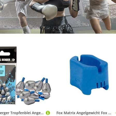
Angel-Berger Tropfenblei Angelblei Blei (3g)
Fox Matrix Angelgewicht Fox Matrix Method Mould für Feederkorb