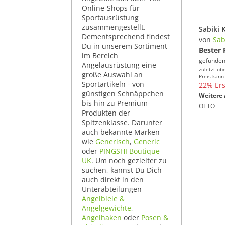
Online-Shops für
Sportausrüstung
zusammengestellt.
Dementsprechend findest
von
Sab
Du in unserem Sortiment
Bester 
im Bereich
gefunden
Angelausrüstung eine
zuletzt üb
große Auswahl an
Preis kann
Sportartikeln - von
22% Ers
günstigen Schnäppchen
Weitere 
bis hin zu Premium-
OTTO
Produkten der
Spitzenklasse. Darunter
auch bekannte Marken
wie
Generisch
,
Generic
oder
PINGSHI Boutique
UK
. Um noch gezielter zu
suchen, kannst Du Dich
auch direkt in den
Unterabteilungen
Angelbleie &
Angelgewichte
,
Angelhaken
oder
Posen &