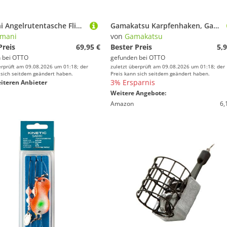
normani Angelrutentasche Fliegenruten Futteral Barcelona Double
Gamakatsu Karpfenhaken, Gamakatsu G-Carp Specialist RX Gr. 4 Karpfenhaken
rmani
von
Gamakatsu
Preis
69,95 €
Bester Preis
5,9
 bei
OTTO
gefunden bei
OTTO
erprüft am 09.08.2026 um 01:18; der
zuletzt überprüft am 09.08.2026 um 01:18; der
 sich seitdem geändert haben.
Preis kann sich seitdem geändert haben.
3% Ersparnis
iteren Anbieter
Weitere Angebote:
Amazon
6,