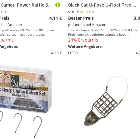
Uni Cat Camou Power Rattle Subfloat - U-Pose mit Rassel, Tragkraft:8g
Black Cat U-Pose U-Float Tree - Unterwasserpose für Welsmontage, Tragkraft:10g, Farbe:Fluo gelb
 Cat
von
Black Cat
Preis
4,11 €
Bester Preis
3,8
 bei
Amazon
gefunden bei
Amazon
erprüft am 27.09.2025 um 00:03; der
zuletzt überprüft am 27.09.2025 um 00:03; der
 sich seitdem geändert haben.
Preis kann sich seitdem geändert haben.
parnis
24% Ersparnis
Angebote:
Weitere Angebote:
4,98 €
OTTO
4,