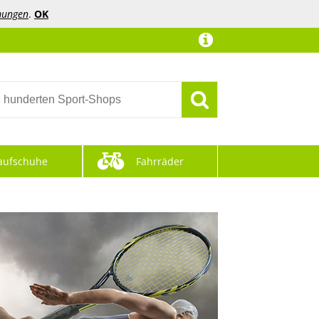
mungen
.
OK
aufschuhe
Fahrräder