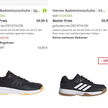
Herren Badmintonschuhe - Speedcourt schwarz
Herren Badmintonschuhe - 530 schwarz
das
von
KUIKMA
Preis
39,99 €
Bester Preis
39,9
 bei
DECATHLON
gefunden bei
DECATHLON
erprüft am 06.08.2026 um 00:57; der
zuletzt überprüft am 06.08.2026 um 00:57; der
 sich seitdem geändert haben.
Preis kann sich seitdem geändert haben.
arnis
Keine weiteren Anbieter
Angebote:
ORT
43,90 €
- 1