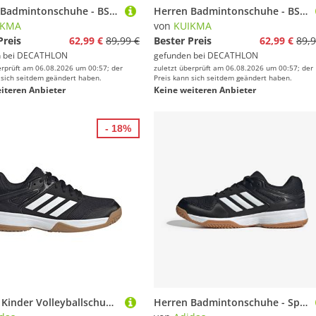
Herren Badmintonschuhe - BS Perform 990 Pro schwarz/fluo
Herren Badmintonschuhe - BS Perform 990 Pro schwarz/fluo
IKMA
von
KUIKMA
Preis
62,99 €
89,99 €
Bester Preis
62,99 €
89,9
 bei
DECATHLON
gefunden bei
DECATHLON
erprüft am 06.08.2026 um 00:57; der
zuletzt überprüft am 06.08.2026 um 00:57; der
 sich seitdem geändert haben.
Preis kann sich seitdem geändert haben.
iteren Anbieter
Keine weiteren Anbieter
- 18%
ADIDAS Kinder Volleyballschuhe Speedcourt k
Herren Badmintonschuhe - Speedcourt schwarz