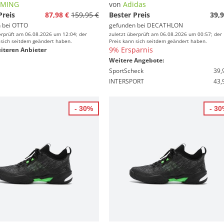
LMING
von
Adidas
Preis
87,98 €
159,95 €
Bester Preis
39,9
 bei
OTTO
gefunden bei
DECATHLON
erprüft am 06.08.2026 um 12:04; der
zuletzt überprüft am 06.08.2026 um 00:57; der
 sich seitdem geändert haben.
Preis kann sich seitdem geändert haben.
9% Ersparnis
iteren Anbieter
Weitere Angebote:
SportScheck
39,
INTERSPORT
43,
- 30%
- 3