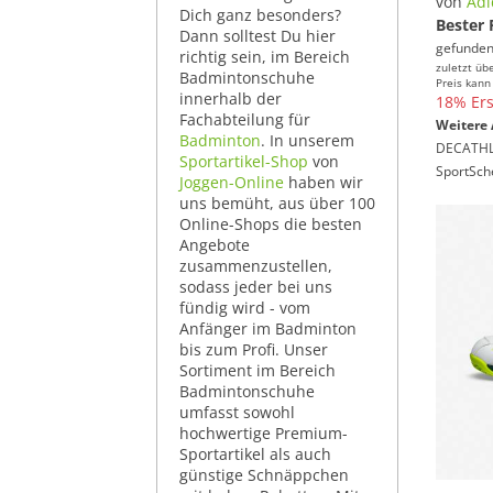
von
Adi
Dich ganz besonders?
Bester 
Dann solltest Du hier
gefunden
richtig sein, im Bereich
zuletzt üb
Badmintonschuhe
Preis kann
innerhalb der
18% Ers
Fachabteilung für
Weitere 
Badminton
. In unserem
DECATH
Sportartikel-Shop
von
SportSch
Joggen-Online
haben wir
uns bemüht, aus über 100
Online-Shops die besten
Angebote
zusammenzustellen,
sodass jeder bei uns
fündig wird - vom
Anfänger im Badminton
bis zum Profi. Unser
Sortiment im Bereich
Badmintonschuhe
umfasst sowohl
hochwertige Premium-
Sportartikel als auch
günstige Schnäppchen