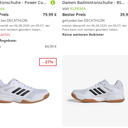
Badmintonschuhe - Power Cushion 65 X Axelsen beige
Damen Badmintonschuhe - BS Sensation 530 weiß
ex
von
KUIKMA
Preis
79,99 €
Bester Preis
39,9
 bei
DECATHLON
gefunden bei
DECATHLON
erprüft am 06.08.2026 um 00:57; der
zuletzt überprüft am 06.08.2026 um 00:57; der
 sich seitdem geändert haben.
Preis kann sich seitdem geändert haben.
arnis
Keine weiteren Anbieter
Angebote:
n
84,99 €
- 27%