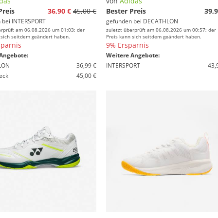
das
von
Adidas
Preis
36,90 €
45,00 €
Bester Preis
39,9
 bei
INTERSPORT
gefunden bei
DECATHLON
erprüft am 06.08.2026 um 01:03; der
zuletzt überprüft am 06.08.2026 um 00:57; der
 sich seitdem geändert haben.
Preis kann sich seitdem geändert haben.
parnis
9% Ersparnis
Angebote:
Weitere Angebote:
LON
36,99 €
INTERSPORT
43,
eck
45,00 €