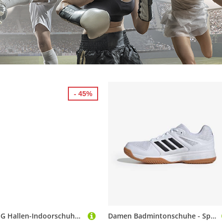
- 45%
SALMING Hallen-Indoorschuhe Hawk weiss Damen Squashschuh
Damen Badmintonschuhe - Speedcourt weiß