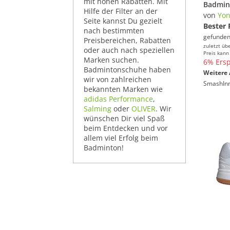
mit hohen Rabatten. Mit
Hilfe der Filter an der
von
Yon
Seite kannst Du gezielt
Bester 
nach bestimmten
gefunden
Preisbereichen, Rabatten
zuletzt üb
oder auch nach speziellen
Preis kann
Marken suchen.
6% Ersp
Badmintonschuhe haben
Weitere 
wir von zahlreichen
SmashIn
bekannten Marken wie
adidas Performance
,
Salming
oder
OLIVER
. Wir
wünschen Dir viel Spaß
beim Entdecken und vor
allem viel Erfolg beim
Badminton!