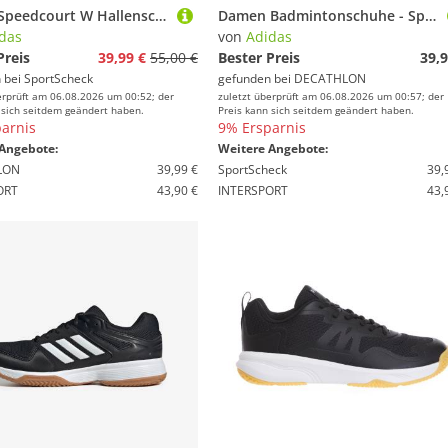
adidas Speedcourt W Hallenschuhe Damen
Damen Badmintonschuhe - Speedcourt weiß
das
von
Adidas
Preis
39,99 €
55,00 €
Bester Preis
39,9
 bei
SportScheck
gefunden bei
DECATHLON
erprüft am 06.08.2026 um 00:52; der
zuletzt überprüft am 06.08.2026 um 00:57; der
 sich seitdem geändert haben.
Preis kann sich seitdem geändert haben.
arnis
9% Ersparnis
Angebote:
Weitere Angebote:
LON
39,99 €
SportScheck
39,
ORT
43,90 €
INTERSPORT
43,