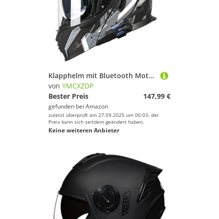
Klapphelm mit Bluetooth Motorradhelm Helm mit integriertem Bluetooth Integralhelm Anti-Fog-Doppelspiegel Vollvisierhelm DOTECE Genehmigt sturzhelm für Damen Herren 3,2XL=63~64cm
von
YMCXZDP
Bester Preis
147,99 €
gefunden bei
Amazon
zuletzt überprüft am 27.09.2025 um 00:03; der
Preis kann sich seitdem geändert haben.
Keine weiteren Anbieter