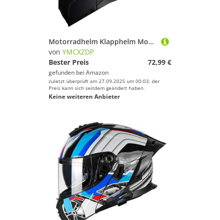
Motorradhelm Klapphelm Modularer Integralhelm Vollgesichtshelm mit Doppelvisier DOTECE-geprüft für Erwachsene Männer Frauen Motorräder Roller Karts ATV-Rallyes Skiabfahrten Schwarz W,XXL=63~64cm
von
YMCXZDP
Bester Preis
72,99 €
gefunden bei
Amazon
zuletzt überprüft am 27.09.2025 um 00:03; der
Preis kann sich seitdem geändert haben.
Keine weiteren Anbieter