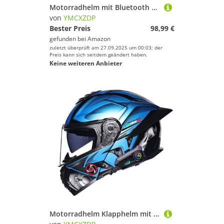
Motorradhelm mit Bluetooth Klapphelm Doppelvisier Modularer Helm ECEDOT Zertifiziert Integralhelm mit Mikrofon für Automatische Reaktion für Erwachsene Frauen Männer 15,XXL=63~64cm
von
YMCXZDP
Bester Preis
98,99 €
gefunden bei
Amazon
zuletzt überprüft am 27.09.2025 um 00:03; der
Preis kann sich seitdem geändert haben.
Keine weiteren Anbieter
Motorradhelm Klapphelm mit Bluetooth DOTECE Zertifiziert Integralhelm mit Doppelvisier mit Eingebautem Mikrofon für Automatische Reaktion für Erwachsene Frauen Männer K,L=59~60cm