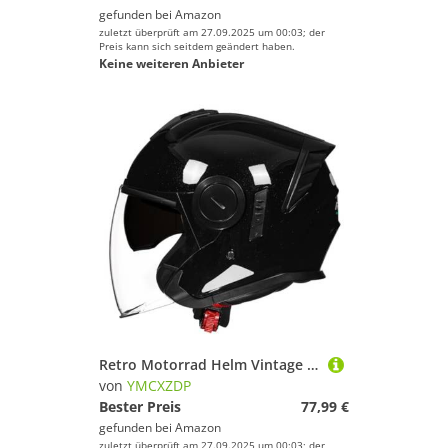
gefunden bei
Amazon
zuletzt überprüft am 27.09.2025 um 00:03; der
Preis kann sich seitdem geändert haben.
Keine weiteren Anbieter
Retro Motorrad Helm Vintage Jethelme Rollerhelm Sturzhelm DOTECE-geprüfter Motorrad-Sturzhelm Mit Doppelvisier Retro-Stil Motorrad-Jethelm for Jugendliche Männer Frauen Q,M=57~58cm
von
YMCXZDP
Bester Preis
77,99 €
gefunden bei
Amazon
zuletzt überprüft am 27.09.2025 um 00:03; der