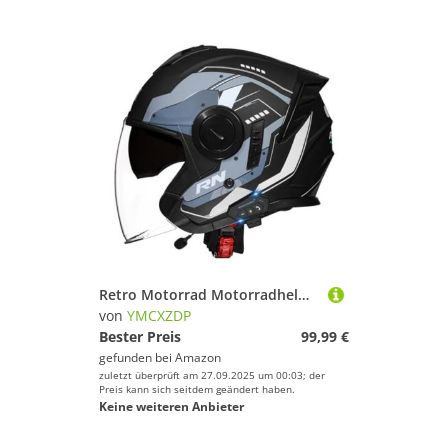
Retro Motorrad Motorradhelm Motorrad Bluetooth Jethelm 3/4 mit Doppelvisier, ECEDOT Zertifiziert für Herren und Damen - Ideal für Moped, Mofa, Scooter und Roller, Halbschalenhelm E,L=59~60cm
von
YMCXZDP
Bester Preis
99,99 €
gefunden bei
Amazon
zuletzt überprüft am 27.09.2025 um 00:03; der
Preis kann sich seitdem geändert haben.
Keine weiteren Anbieter