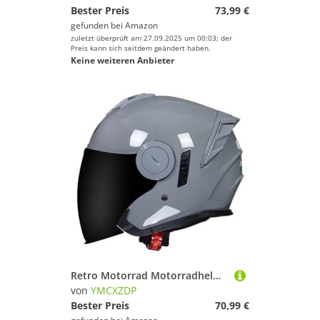
Bester Preis
73,99 €
gefunden bei
Amazon
zuletzt überprüft am 27.09.2025 um 00:03; der
Preis kann sich seitdem geändert haben.
Keine weiteren Anbieter
Retro Motorrad Motorradhelm Motorrad Jethelm 3/4 mit Doppelvisier ECEDOT Zertifiziert für Herren und Damen - Ideal für Moped Mofa Scooter und Roller Halbschalenhelm Z,XXL=63~64cm
von
YMCXZDP
Bester Preis
70,99 €