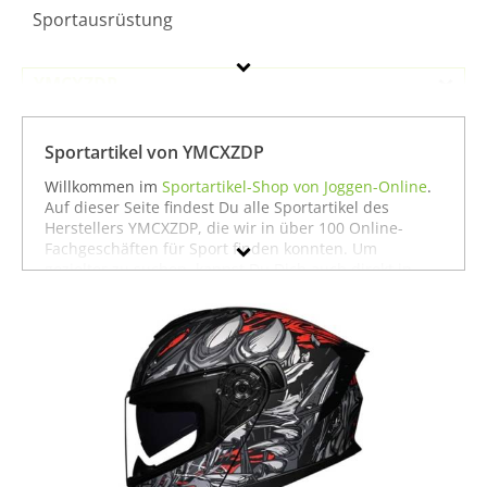
Sportausrüstung
YMCXZDP
Geschlecht
Sportartikel von YMCXZDP
Preis
Willkommen im
Sportartikel-Shop von Joggen-Online
.
Auf dieser Seite findest Du alle Sportartikel des
Farbe
Herstellers YMCXZDP, die wir in über 100 Online-
Fachgeschäften für Sport finden konnten. Um
gezielter zu suchen, kannst Du Dich auch direkt in
unseren Fachabteilungen für einzelne Sportarten
umschauen. Dort findest Du zum Beispiel alle
Produkte von
YMCXZDP für die Sportart Radsport
oder
auch alles, was
YMCXZDP für den Sport
Sportausrüstung
zu bieten hat. Wenn Du dort nicht
findest, was Du suchst, stöbere doch einfach ja nach
Deiner Sportart in der jeweiligen Sportabteilung - wir
haben für fast jeden Sport ein breites Angebot - vom
Laufen
über
Fußball
bis hin zu
Fitness
und
Boxen
. In
jedem Fall wünschen wir Dir viel Spaß und Erfolg mit