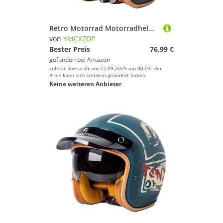
Retro Motorrad Motorradhelm Motorrad Jethelm 3/4 mit Visier DOTECE Zertifiziert für Herren und Damen - Ideal für Moped Mofa Scooter und Roller Halbschalenhelm X,XL=61~62cm
von
YMCXZDP
Bester Preis
76,99 €
gefunden bei
Amazon
zuletzt überprüft am 27.09.2025 um 00:03; der
Preis kann sich seitdem geändert haben.
Keine weiteren Anbieter