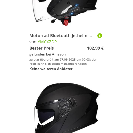
Motorrad Bluetooth Jethelm mit Visier Retro Pilotenhelm Vintage Roller Helm Damen Herren Retro Halbhelm ECEDOT Approved Mit Sonnenblende Jet-Helm Für Cruiser G,L=59~60cm
von
YMCXZDP
Bester Preis
102,99 €
gefunden bei
Amazon
zuletzt überprüft am 27.09.2025 um 00:03; der
Preis kann sich seitdem geändert haben.
Keine weiteren Anbieter