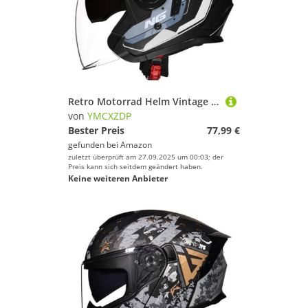
Retro Motorrad Helm Vintage Jethelme Rollerhelm Sturzhelm DOTECE-geprüfter Motorrad-Sturzhelm Mit Doppelvisier Retro-Stil Motorrad-Jethelm for Jugendliche Männer Frauen E,XXL=63~64cm
von
YMCXZDP
Bester Preis
77,99 €
gefunden bei
Amazon
zuletzt überprüft am 27.09.2025 um 00:03; der
Preis kann sich seitdem geändert haben.
Keine weiteren Anbieter