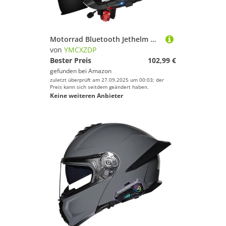
Motorrad Bluetooth Jethelm mit Visier Retro Pilotenhelm Vintage Roller Helm Damen Herren Retro Halbhelm ECEDOT Approved Mit Sonnenblende Jet-Helm Für Cruiser L,M=57~58cm
von
YMCXZDP
Bester Preis
102,99 €
gefunden bei
Amazon
zuletzt überprüft am 27.09.2025 um 00:03; der
Preis kann sich seitdem geändert haben.
Keine weiteren Anbieter