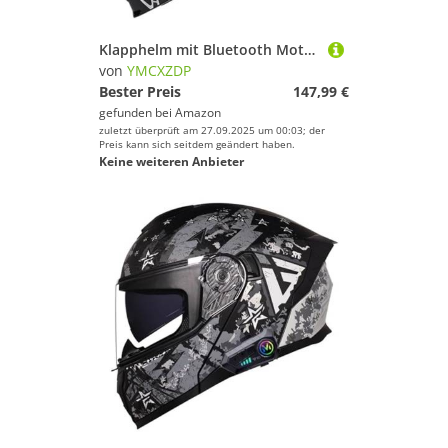
Klapphelm mit Bluetooth Motorradhelm Helm mit integriertem Bluetooth Integralhelm Anti-Fog-Doppelspiegel Vollvisierhelm DOTECE Genehmigt sturzhelm für Damen Herren 1,M=57~58cm
von
YMCXZDP
Bester Preis
147,99 €
gefunden bei
Amazon
zuletzt überprüft am 27.09.2025 um 00:03; der
Preis kann sich seitdem geändert haben.
Keine weiteren Anbieter