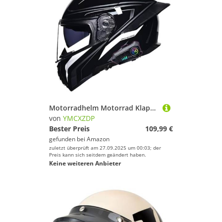
Motorradhelm Motorrad Klapphelme Bluetooth Integralhelm mit Anti-Fog Doppelvisier Integrierter Helm DOTECE Zertifiziert Crash Motorrad Helm für Erwachsene Damen Herren K,2XL=63~64cm
von
YMCXZDP
Bester Preis
109,99 €
gefunden bei
Amazon
zuletzt überprüft am 27.09.2025 um 00:03; der
Preis kann sich seitdem geändert haben.
Keine weiteren Anbieter