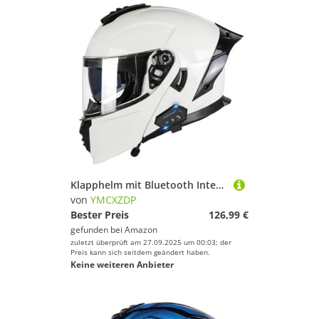
Klapphelm mit Bluetooth Integriert Motorradhelm DOTECE Zertifiziert Integralhelm mit Doppelvisier mit Eingebautem Mikrofon für Automatische Reaktion, für Männer und Frauen 9,XL=61~62cm
von
YMCXZDP
Bester Preis
126,99 €
gefunden bei
Amazon
zuletzt überprüft am 27.09.2025 um 00:03; der
Preis kann sich seitdem geändert haben.
Keine weiteren Anbieter