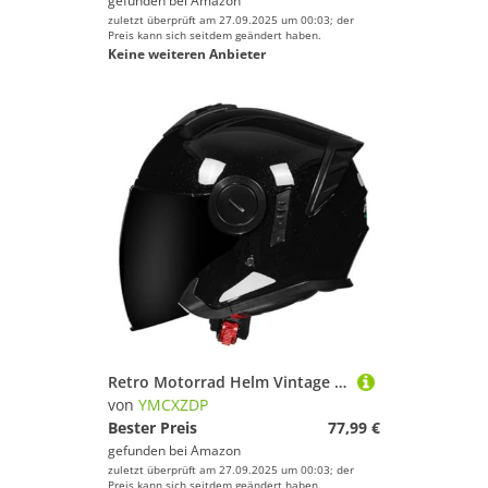
gefunden bei
Amazon
zuletzt überprüft am 27.09.2025 um 00:03; der
Preis kann sich seitdem geändert haben.
Keine weiteren Anbieter
Retro Motorrad Helm Vintage Jethelme Rollerhelm Sturzhelm DOTECE-geprüfter Motorrad-Sturzhelm Mit Doppelvisier Retro-Stil Motorrad-Jethelm for Jugendliche Männer Frauen W,L=59~60cm
von
YMCXZDP
Bester Preis
77,99 €
gefunden bei
Amazon
zuletzt überprüft am 27.09.2025 um 00:03; der
Preis kann sich seitdem geändert haben.