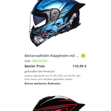
Motorradhelm Klapphelm mit Bluetooth DOTECE Zertifiziert Integralhelm mit Doppelvisier mit Eingebautem Mikrofon für Automatische Reaktion für Erwachsene Frauen Männer K,M=57~58cm
von
YMCXZDP
Bester Preis
110,99 €
gefunden bei
Amazon
zuletzt überprüft am 27.09.2025 um 00:03; der
Preis kann sich seitdem geändert haben.
Keine weiteren Anbieter