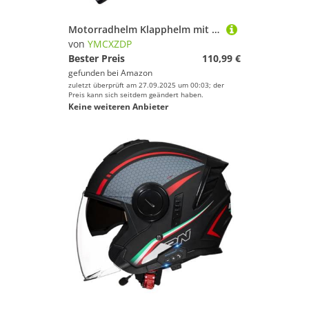
Motorradhelm Klapphelm mit Bluetooth DOTECE Zertifiziert Integralhelm mit Doppelvisier mit Eingebautem Mikrofon für Automatische Reaktion für Erwachsene Frauen Männer A,2XL=63~64cm
von
YMCXZDP
Bester Preis
110,99 €
gefunden bei
Amazon
zuletzt überprüft am 27.09.2025 um 00:03; der
Preis kann sich seitdem geändert haben.
Keine weiteren Anbieter