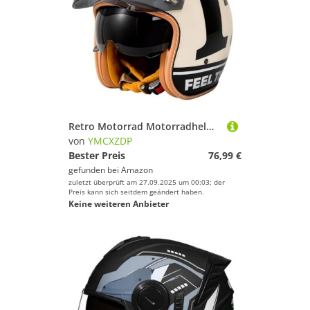
Retro Motorrad Motorradhelm Motorrad Jethelm 3/4 mit Visier DOTECE Zertifiziert für Herren und Damen - Ideal für Moped Mofa Scooter und Roller Halbschalenhelm L,XXL=63~64cm
von
YMCXZDP
Bester Preis
76,99 €
gefunden bei
Amazon
zuletzt überprüft am 27.09.2025 um 00:03; der
Preis kann sich seitdem geändert haben.
Keine weiteren Anbieter