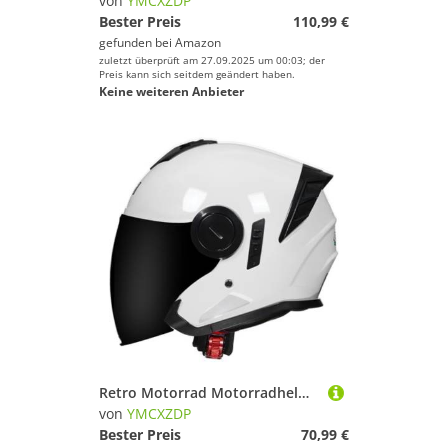
von
YMCXZDP
Bester Preis
110,99 €
gefunden bei
Amazon
zuletzt überprüft am 27.09.2025 um 00:03; der
Preis kann sich seitdem geändert haben.
Keine weiteren Anbieter
Retro Motorrad Motorradhelm Motorrad Jethelm 3/4 mit Doppelvisier ECEDOT Zertifiziert für Herren und Damen - Ideal für Moped Mofa Scooter und Roller Halbschalenhelm L,XXL=63~64cm
von
YMCXZDP
Bester Preis
70,99 €