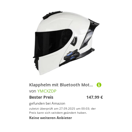
Klapphelm mit Bluetooth Motorradhelm Helm mit integriertem Bluetooth Integralhelm Anti-Fog-Doppelspiegel Vollvisierhelm DOTECE Genehmigt sturzhelm für Damen Herren 12,S=55~56cm
von
YMCXZDP
Bester Preis
147,99 €
gefunden bei
Amazon
zuletzt überprüft am 27.09.2025 um 00:03; der
Preis kann sich seitdem geändert haben.
Keine weiteren Anbieter