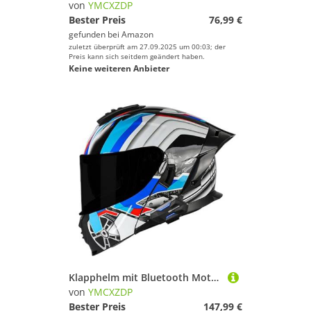
von
YMCXZDP
Bester Preis
76,99 €
gefunden bei
Amazon
zuletzt überprüft am 27.09.2025 um 00:03; der
Preis kann sich seitdem geändert haben.
Keine weiteren Anbieter
Klapphelm mit Bluetooth Motorradhelm Helm mit integriertem Bluetooth Integralhelm Anti-Fog-Doppelspiegel Vollvisierhelm DOTECE Genehmigt sturzhelm für Damen Herren 2,S=55~56cm
von
YMCXZDP
Bester Preis
147,99 €