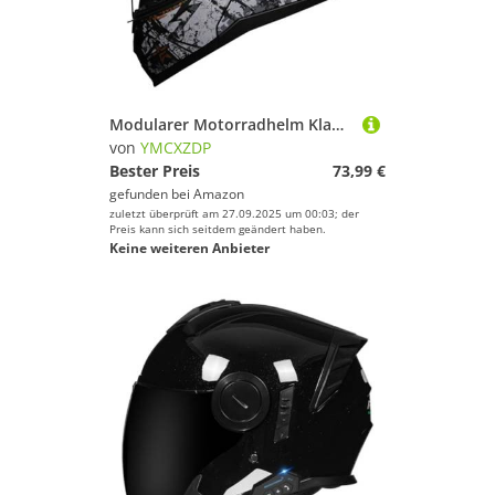
Modularer Motorradhelm Klapphelm Integralhelm Mit Doppelvisier Schwarze Gläser DOTECE Zertifiziert Fullface Helm Herausnehmbares Innenfutter/Ohrpolster Schnellverschluss-Schnalle K,S=55~56cm
von
YMCXZDP
Bester Preis
73,99 €
gefunden bei
Amazon
zuletzt überprüft am 27.09.2025 um 00:03; der
Preis kann sich seitdem geändert haben.
Keine weiteren Anbieter