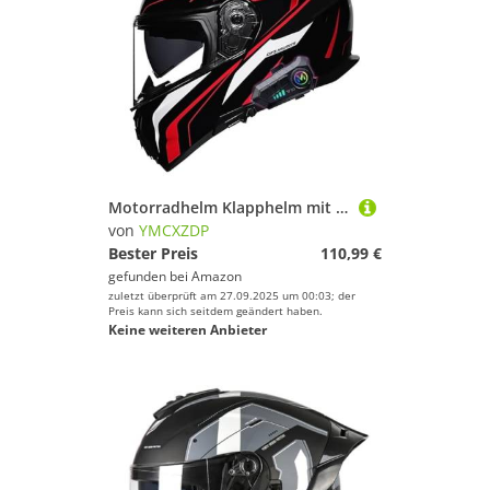
Motorradhelm Klapphelm mit Bluetooth DOTECE Zertifiziert Integralhelm mit Doppelvisier mit Eingebautem Mikrofon für Automatische Reaktion für Erwachsene Frauen Männer E,2XL=63~64cm
von
YMCXZDP
Bester Preis
110,99 €
gefunden bei
Amazon
zuletzt überprüft am 27.09.2025 um 00:03; der
Preis kann sich seitdem geändert haben.
Keine weiteren Anbieter