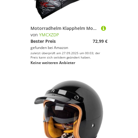
Deinem Sport.
Motorradhelm Klapphelm Modularer Integralhelm Vollgesichtshelm mit Doppelvisier DOTECE-geprüft für Erwachsene Männer Frauen Motorräder Roller Karts ATV-Rallyes Skiabfahrten Schwarz D,S=55~56cm
von
YMCXZDP
Bester Preis
72,99 €
gefunden bei
Amazon
zuletzt überprüft am 27.09.2025 um 00:03; der
Preis kann sich seitdem geändert haben.
Keine weiteren Anbieter