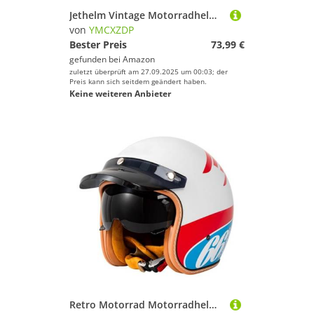
Jethelm Vintage Motorradhelm Roller-Helm Scooter-Helm Moped Mofa-Helm Chopper Retro Vintage Pilot Biker Helmet ECEDOT Zulassung mit Visier Motorradhelm U,XL=61~62cm
von
YMCXZDP
Bester Preis
73,99 €
gefunden bei
Amazon
zuletzt überprüft am 27.09.2025 um 00:03; der
Preis kann sich seitdem geändert haben.
Keine weiteren Anbieter
Retro Motorrad Motorradhelm Motorrad Jethelm 3/4 mit Visier DOTECE Zertifiziert für Herren und Damen - Ideal für Moped Mofa Scooter und Roller Halbschalenhelm G,M=57~58cm