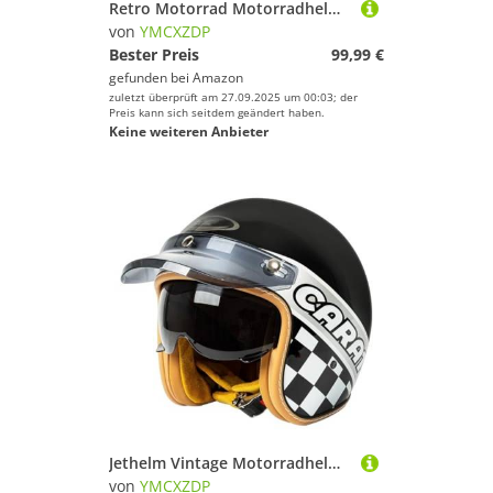
Retro Motorrad Motorradhelm Motorrad Bluetooth Jethelm 3/4 mit Doppelvisier, ECEDOT Zertifiziert für Herren und Damen - Ideal für Moped, Mofa, Scooter und Roller, Halbschalenhelm A1,M=57~58cm
von
YMCXZDP
Bester Preis
99,99 €
gefunden bei
Amazon
zuletzt überprüft am 27.09.2025 um 00:03; der
Preis kann sich seitdem geändert haben.
Keine weiteren Anbieter
Jethelm Vintage Motorradhelm Roller-Helm Scooter-Helm Moped Mofa-Helm Chopper Retro Vintage Pilot Biker Helmet ECEDOT Zulassung mit Visier Motorradhelm T,L=59~60cm
von
YMCXZDP