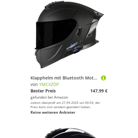
Klapphelm mit Bluetooth Motorradhelm Helm mit integriertem Bluetooth Integralhelm Anti-Fog-Doppelspiegel Vollvisierhelm DOTECE Genehmigt sturzhelm für Damen Herren 10,L=59~60cm
von
YMCXZDP
Bester Preis
147,99 €
gefunden bei
Amazon
zuletzt überprüft am 27.09.2025 um 00:03; der
Preis kann sich seitdem geändert haben.
Keine weiteren Anbieter