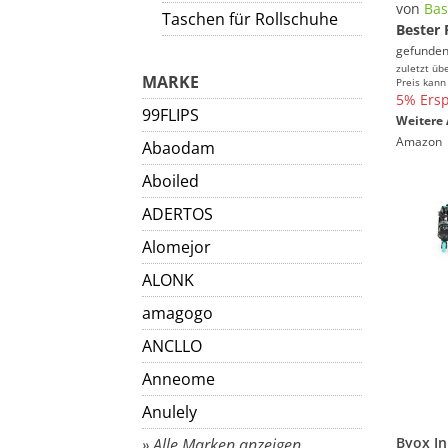
von
Bas
Taschen für Rollschuhe
Bester 
gefunden
zuletzt üb
MARKE
Preis kann
5% Ersp
99FLIPS
Weitere 
Amazon
Abaodam
Aboiled
ADERTOS
Alomejor
ALONK
amagogo
ANCLLO
Anneome
Anulely
» Alle Marken anzeigen