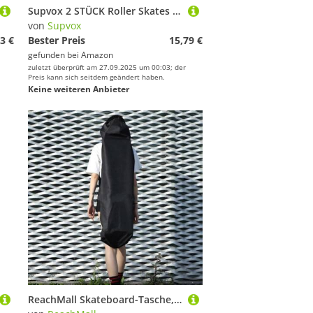
Supvox 2 STÜCK Roller Skates Tasche Dreieckiger Tragetasche Robuste Rollschuhtasche Praktisch für Damen Herren Eislaufen Inliner Lagerung und Transport
von
Supvox
3 €
Bester Preis
15,79 €
gefunden bei
Amazon
zuletzt überprüft am 27.09.2025 um 00:03; der
Preis kann sich seitdem geändert haben.
Keine weiteren Anbieter
ReachMall Skateboard-Tasche, Nylongewebe, Skateboard-Tragetasche, Longboard-Aufbewahrungstasche, Schultertasche mit verstellbaren Riemen für Skateboarding (120 x 38 cm)