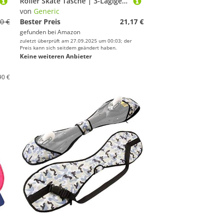
Roller Skate Tasche | 3-Lagige Rollschuh Aufbewahrungstasche Mit Verstellbarem Schultergurt - Atmungsaktiver Rucksack für Ski Ausrüstung, Outdoor Aktivitäten, Feld und
von
Generic
0 €
Bester Preis
21,17 €
gefunden bei
Amazon
zuletzt überprüft am 27.09.2025 um 00:03; der
Preis kann sich seitdem geändert haben.
Keine weiteren Anbieter
90 €