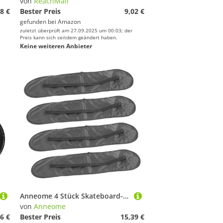
von
ReachMall
8 €
Bester Preis
9,02 €
gefunden bei
Amazon
zuletzt überprüft am 27.09.2025 um 00:03; der
Preis kann sich seitdem geändert haben.
Keine weiteren Anbieter
Anneome 4 Stück Skateboard-tragetaschen Wasserdichter Rucksack mit Einzel-Schultergurt Robustes Material für Kratzschutz Praktische Fächer Vielseitig für Reisen und Alltag Schwarz
von
Anneome
6 €
Bester Preis
15,39 €