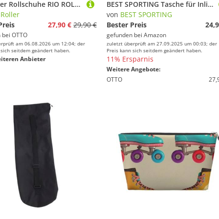
Rio Roller Rollschuhe RIO ROLLER SCRIPT SKATE BAG teal/coral
BEST SPORTING Tasche für Inlineskates und Schlittschuhe I Schlittschuhtasche mit verstellbarem Trageriemen I Rollschuhtasche in Pink I große Inliner-Tasche I Schlittschuhe Tasche
 Roller
von
BEST SPORTING
Preis
27,90 €
29,90 €
Bester Preis
24,9
 bei
OTTO
gefunden bei
Amazon
erprüft am 06.08.2026 um 12:04; der
zuletzt überprüft am 27.09.2025 um 00:03; der
 sich seitdem geändert haben.
Preis kann sich seitdem geändert haben.
11% Ersparnis
iteren Anbieter
Weitere Angebote:
OTTO
27,