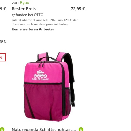
von
Byox
9 €
Bester Preis
72,95 €
gefunden bei
OTTO
zuletzt überprüft am 06.08.2026 um 12:04; der
Preis kann sich seitdem geändert haben.
Keine weiteren Anbieter
89 €
1%
Naturepanda Schlittschuhtasche,Rollschuh Tasch,Schlittschuhe Tasche FüR Inliner,Kann Schuhe,SchutzausrüStung,Wasserflaschen,HandtüCher Und Helme Aufbewahren,Geeignet FüR MäNner,Frauen,Kind