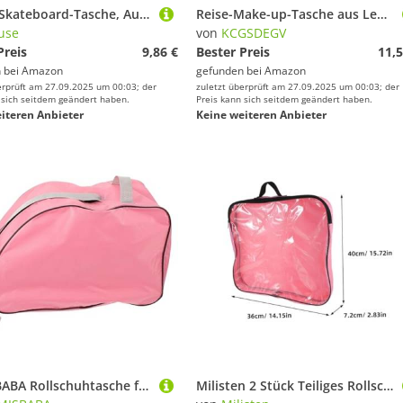
getuse Skateboard-Tasche, Aufbewahrung, Organizer, staubdichte Umhängetasche, praktische Tragetasche für Männer und Frauen, modisches Geschenk, 87 x 30 cm
Reise-Make-up-Tasche aus Leder mit bunten Retro-Rollschuh-Drucken, goldfarbener Reißverschluss, wasserdicht, Kosmetiktasche für den täglichen Gebrauch und Reisen, silber, Einheitsgröße, Kulturbeutel
use
von
KCGSDEGV
Preis
9,86 €
Bester Preis
11,5
 bei
Amazon
gefunden bei
Amazon
erprüft am 27.09.2025 um 00:03; der
zuletzt überprüft am 27.09.2025 um 00:03; der
 sich seitdem geändert haben.
Preis kann sich seitdem geändert haben.
iteren Anbieter
Keine weiteren Anbieter
ROMISBABA Rollschuhtasche für Mädchen Tragbare Roller Skates Tasche aus Langlebigem Material Stylisch und Wasserabweisend für Inline und Rollschuhe zur Einfachen Aufbewahrung und Transport
Milisten 2 Stück Teiliges Rollschuh Tasche aus Verschleißfestem Vliesstoff mit Reißverschluss Praktische Skates Aufbewahrungstasche für Inline Eislaufschuhe Tragbarer Skates Organizer in