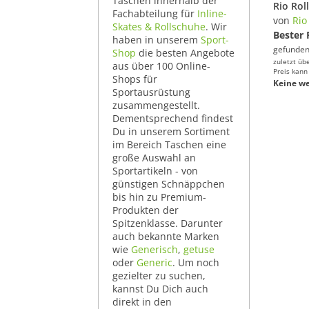
Taschen innerhalb der
Fachabteilung für
Inline-
von
Rio
Skates & Rollschuhe
. Wir
Bester 
haben in unserem
Sport-
gefunden
Shop
die besten Angebote
zuletzt üb
aus über 100 Online-
Preis kann
Shops für
Keine we
Sportausrüstung
zusammengestellt.
Dementsprechend findest
Du in unserem Sortiment
im Bereich Taschen eine
große Auswahl an
Sportartikeln - von
günstigen Schnäppchen
bis hin zu Premium-
Produkten der
Spitzenklasse. Darunter
auch bekannte Marken
wie
Generisch
,
getuse
oder
Generic
. Um noch
gezielter zu suchen,
kannst Du Dich auch
direkt in den