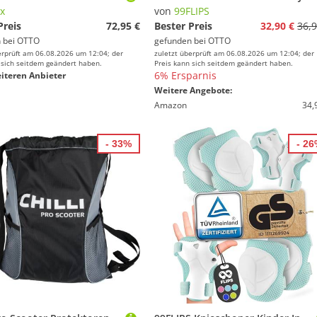
x
von
99FLIPS
Preis
72,95 €
Bester Preis
32,90 €
36,9
 bei
OTTO
gefunden bei
OTTO
erprüft am 06.08.2026 um 12:04; der
zuletzt überprüft am 06.08.2026 um 12:04; der
 sich seitdem geändert haben.
Preis kann sich seitdem geändert haben.
6% Ersparnis
iteren Anbieter
Weitere Angebote:
Amazon
34,
- 33%
- 2