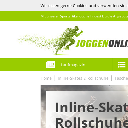
Wir essen gerne Cookies und verwenden sie 
Mit unserer Sportartikel-Suche findest Du die Angebot
Laufmagazin
Home
Inline-Skates & Rollschuhe
Tasch
Inline-Ska
Rollschuh