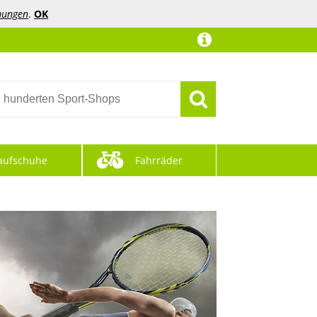
mungen
.
OK
aufschuhe
Fahrräder