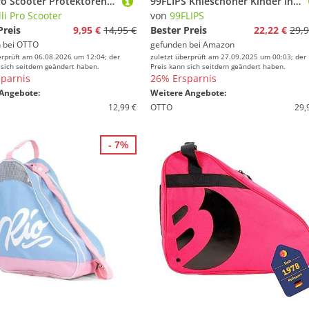
Chilli Pro Scooter Protektoren-Set Chilli Pro Stunt-Scooter Rider Bag Sport Gym Tasche
99FLIPS Knieschoner Kinder Inliner Schoner Kinder - Protektoren - Flash - Größe S/M Mint - Knieschützer, Ellenbogenschützer & Handschützer - Schoner Set Schützer Inliner
lli Pro Scooter
von
99FLIPS
Preis
9,95 €
14,95 €
Bester Preis
22,22 €
29,9
 bei
OTTO
gefunden bei
Amazon
erprüft am 06.08.2026 um 12:04; der
zuletzt überprüft am 27.09.2025 um 00:03; der
 sich seitdem geändert haben.
Preis kann sich seitdem geändert haben.
parnis
26% Ersparnis
Angebote:
Weitere Angebote:
12,99 €
OTTO
29,
- 7%