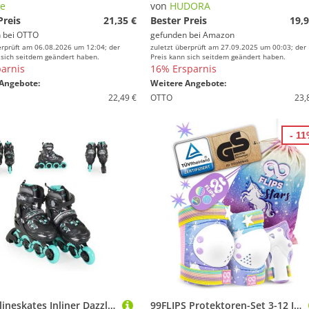
e
von
HUDORA
Preis
21,35 €
Bester Preis
19,9
 bei
OTTO
gefunden bei
Amazon
erprüft am 06.08.2026 um 12:04; der
zuletzt überprüft am 27.09.2025 um 00:03; der
 sich seitdem geändert haben.
Preis kann sich seitdem geändert haben.
arnis
16% Ersparnis
Angebote:
Weitere Angebote:
22,49 €
OTTO
23,
- 1
Byox Inlineskates Inliner Dazzle türkis, PU-Rollen Bremse Tasche ABEC-5-Kugellager Ratschband
99FLIPS Protektoren-Set 3-12 Jahre - Einhorn Knieschoner Kinder Schlittschuh Schoner Set (Schützer Set Kinder für Skateboard Inline Skates Rollschuhe, 7-tlg., Knieschützer, Ellenbogen Schoner, Handschoner mit Einhorn Tasche), Schützer für kinder Mädchen Knieschützer Schutzausrüstung