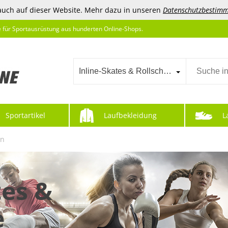
auch auf dieser Website. Mehr dazu in unseren
Datenschutzbestim
e für Sportausrüstung aus hunderten Online-Shops.
Inline-Skates & Rollschuhe
Sportartikel
Laufbekleidung
L
en
tes &
e