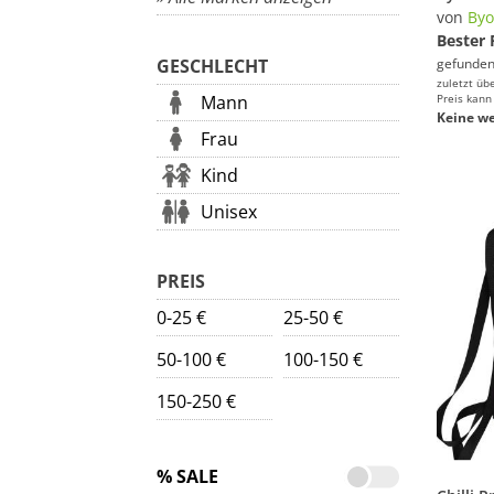
von
Byo
Bester 
GESCHLECHT
gefunden
zuletzt üb
Mann
Preis kann
Keine we
Frau
Kind
Unisex
PREIS
0-25 €
25-50 €
50-100 €
100-150 €
150-250 €
% SALE