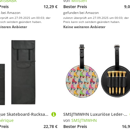
MISBABA
von
Milisten
Preis
12,29 €
Bester Preis
9,0
 bei
Amazon
gefunden bei
Amazon
erprüft am 27.09.2025 um 00:03; der
zuletzt überprüft am 27.09.2025 um 00:03; der
 sich seitdem geändert haben.
Preis kann sich seitdem geändert haben.
iteren Anbieter
Keine weiteren Anbieter
Générique Skateboard-Rucksack – große Tragetasche mit großer Kapazität | 600D Oxford-Gewebe, große Kapazität, Verstellbarer Gurt, für, Frauen, Jugendliche, Hockey, Skaten
SMSJTMWHN Luxuriöse Leder-Golfte-Tasche und Ballhalter mit buntem Rollschuh-Aufdruck. Bewahren Sie Ihre Tees, Golfbälle, Punktekarte und Bleistifte auf.
érique
von
SMSJTMWHN
Preis
22,78 €
Bester Preis
16,9