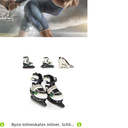
Byox Inlineskates Inliner, Schlittschuhe 2 in 1, Iceberg PU-Räder Schnürrsenkel Tasche