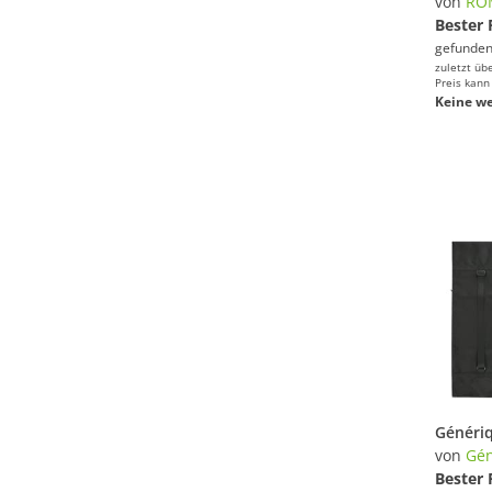
von
RO
Bester 
gefunden
zuletzt üb
Preis kann
Keine we
von
Gén
Bester 