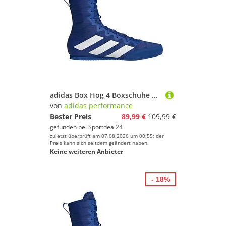
adidas Box Hog 4 Boxschuhe Herren KI8768 - team royal blue/cloud white/solar purple 44
von
adidas performance
Bester Preis
89,99 €
109,99 €
gefunden bei
Sportdeal24
zuletzt überprüft am 07.08.2026 um 00:55; der
Preis kann sich seitdem geändert haben.
Keine weiteren Anbieter
- 18%