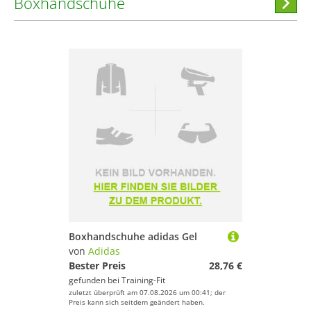
Boxhandschuhe
Hi
stöber
Boxhandschuhe adidas Gel
von
Adidas
Bester Preis
28,76 €
gefunden bei
Training-Fit
zuletzt überprüft am 07.08.2026 um 00:41; der
Preis kann sich seitdem geändert haben.