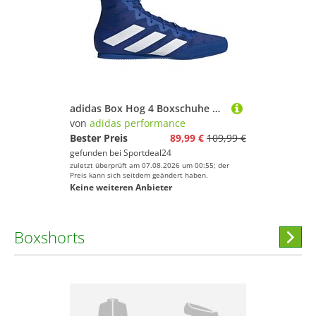
adidas Box Hog 4 Boxschuhe Herren KI8768 - team royal blue/cloud white/solar purple 42
von
adidas performance
Bester Preis
89,99 €
109,99 €
gefunden bei
Sportdeal24
zuletzt überprüft am 07.08.2026 um 00:55; der
Preis kann sich seitdem geändert haben.
Keine weiteren Anbieter
Boxshorts
Hi
stöber