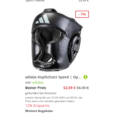
Sport-Thieme
59,99 €
- 7%
adidas Kopfschutz Speed | Optimale Stoßabsorption | Individuell anpassbar | Boxen | Kampfsport | PU Obermaterial | Eva-Schaumstoff | Schwarz
von
adidas
Bester Preis
52,59 €
56,35 €
gefunden bei
Amazon
zuletzt überprüft am 27.09.2025 um 00:03; der
Preis kann sich seitdem geändert haben.
12% Ersparnis
Weitere Angebote: