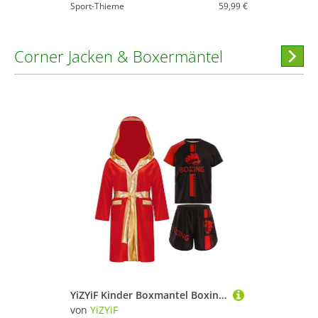
Sport-Thieme
59,99 €
Corner Jacken & Boxermäntel
Hi
stöber
YiZYiF Kinder Boxmantel Boxing Shorts Shirt 3 Teiler Set Kinder Kickboxing Muay Thai Kleidung Kampfsport Boxing Trainingsoutfit Rot 122-128
von
YiZYiF