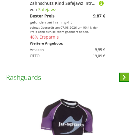
Zahnschutz Kind Safejawz Intro-series
von
Safejawz
Bester Preis
9,87 €
gefunden bei
Training-Fit
zuletzt überprüft am 07.08.2026 um 00:41; der
Preis kann sich seitdem geändert haben.
48% Ersparnis
Weitere Angebote:
Amazon
9,99 €
OTTO
19,09 €
Rashguards
Hi
stöber