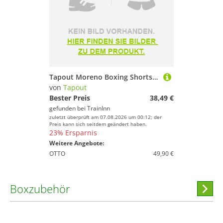
Tapout Moreno Boxing Shorts Schwarz M Mann
von
Tapout
Bester Preis
38,49 €
gefunden bei
TrainInn
zuletzt überprüft am 07.08.2026 um 00:12; der
Preis kann sich seitdem geändert haben.
23% Ersparnis
Weitere Angebote:
OTTO
49,90 €
Boxzubehör
Hi
stöber