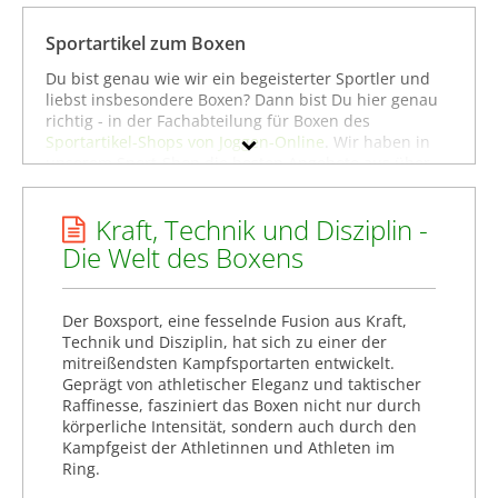
Boxschuhe
Boxshorts
Sportartikel zum Boxen
Boxzubehör
Du bist genau wie wir ein begeisterter Sportler und
Corner Jacken & Boxermäntel
liebst insbesondere Boxen? Dann bist Du hier genau
richtig - in der Fachabteilung für Boxen des
Mundschutz
Sportartikel-Shops von Joggen-Online
. Wir haben in
Rashguards
unserem Sport-Shop die besten Angebote aus über
100 Online-Shops für Sportartikel zusammengestellt
Springseile
und uns bemüht, in einem möglichst breiten
Kraft, Technik und Disziplin -
Produktspektrum alles anzubieten, was man als
Sportler benötigt, wenn man sich für Boxen begeistert
Die Welt des Boxens
Marke
- ganz gleich, ob man Anfänger, ambitionierter
Amateuer-Sportler oder schon ein Profi im Boxen ist.
Geschlecht
Um gezielter zu stöbern, kannst Du Dich auch direkt
Der Boxsport, eine fesselnde Fusion aus Kraft,
in den Unterkategorien wie
Boxausrüstung
,
Preis
Technik und Disziplin, hat sich zu einer der
Boxbekleidung
oder
Boxhandschuhe
umschauen. Dort
mitreißendsten Kampfsportarten entwickelt.
findest Du eine große Auswahl an Sportartikeln von
Geprägt von athletischer Eleganz und taktischer
% Sale
bekannten Marken wie
Generisch
,
Benlee
oder
Raffinesse, fasziniert das Boxen nicht nur durch
adidas
. Viel Spaß beim Stöbern! Hoffentlich findest Du
körperliche Intensität, sondern auch durch den
Farbe
bei uns genau das, was Du zum Boxen benötigst.
Kampfgeist der Athletinnen und Athleten im
Ring.