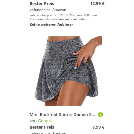
Bester Preis
12,99 €
gefunden bei
Amazon
zuletzt überprüft am 27.09.2025 um 00:03; der
Preis kann sich seitdem geändert haben.
Keine weiteren Anbieter
Mini Rock mit Shorts Damen Sommer - Tennisrock Damen mit Hose- Skater Rock mit Hose Drunter Basic Dehnbaren High Waist Sportrock Laufröcke Golfrock Tennis Skort für Frauen Teenager Mädchen
von
Generic
Bester Preis
7,99 €
gefunden bei
Amazon