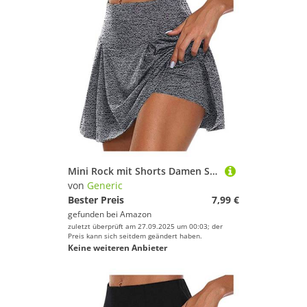
Mini Rock mit Shorts Damen Sommer - Tennisrock Damen mit Hose- Skater Rock mit Hose Drunter Basic Dehnbaren High Waist Sportrock Laufröcke Golfrock Tennis Skort für Frauen Teenager Mädchen
von
Generic
Bester Preis
7,99 €
gefunden bei
Amazon
zuletzt überprüft am 27.09.2025 um 00:03; der
Preis kann sich seitdem geändert haben.
Keine weiteren Anbieter