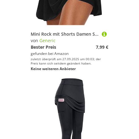
Mini Rock mit Shorts Damen Sommer - Tennisrock Damen mit Hose- Skater Rock mit Hose Drunter Basic Dehnbaren High Waist Sportrock Laufröcke Golfrock Tennis Skort für Frauen Teenager Mädchen
von
Generic
Bester Preis
7,99 €
gefunden bei
Amazon
zuletzt überprüft am 27.09.2025 um 00:03; der
Preis kann sich seitdem geändert haben.
Keine weiteren Anbieter