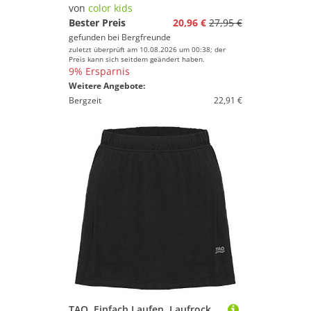
Neutralschuhe
von
color kids
Sicherheitsausrüstung
Bester Preis
20,96 €
27,95 €
gefunden bei
Bergfreunde
Stabilitätsschuhe
zuletzt überprüft am 10.08.2026 um 00:38; der
Trailschuhe
Preis kann sich seitdem geändert haben.
9% Ersparnis
Trinkgürtel
Weitere Angebote:
Trinkrucksäcke
Bergzeit
22,91 €
Walking-Stöcke
Walking-Zubehör
Wettkampfschuhe
Marke
Geschlecht
Preis
% Sale
Farbe
TAO. Einfach Laufen. Laufrock mit integrierter Tight | Nachhaltig & fair RABA Black 38