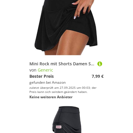
Mini Rock mit Shorts Damen Sommer - Tennisrock Damen mit Hose- Skater Rock mit Hose Drunter Basic Dehnbaren High Waist Sportrock Laufröcke Golfrock Tennis Skort für Frauen Teenager Mädchen
von
Generic
Bester Preis
7,99 €
gefunden bei
Amazon
zuletzt überprüft am 27.09.2025 um 00:03; der
Preis kann sich seitdem geändert haben.
Keine weiteren Anbieter