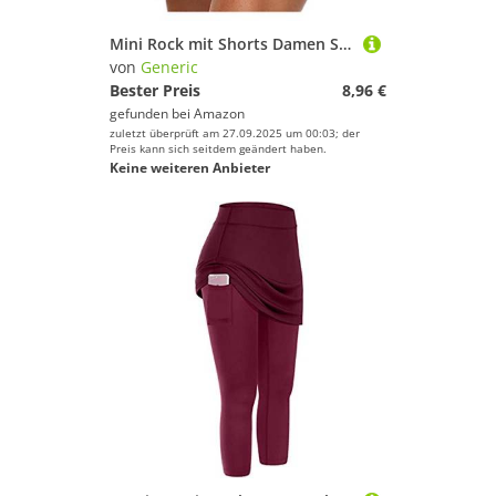
Mini Rock mit Shorts Damen Sommer - Tennisrock Damen mit Hose Skater Rock mit Hose Drunter Basic Dehnbaren High Waist Sportrock Tennisröcke Laufröcke Golfrock Tennis Skort für Damen Teenager Mädchen
von
Generic
Bester Preis
8,96 €
gefunden bei
Amazon
zuletzt überprüft am 27.09.2025 um 00:03; der
Preis kann sich seitdem geändert haben.
Keine weiteren Anbieter