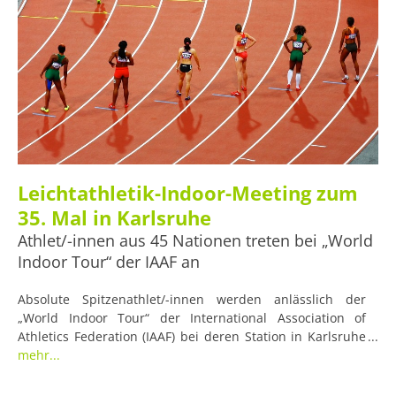
Leichtathletik-Indoor-Meeting zum
35. Mal in Karlsruhe
Athlet/-innen aus 45 Nationen treten bei „World
Indoor Tour“ der IAAF an
Absolute Spitzenathlet/-innen werden anlässlich der
„World Indoor Tour“ der International Association of
Athletics Federation (IAAF) bei deren Station in Karlsruhe
ihr Können unter Beweis stellen. Fünf Verschiedene
mehr...
Sprint- und Sprungdisziplinen werden die teilnehmenden
Damen und Herren jeweils morgen (02.02.2019) dort