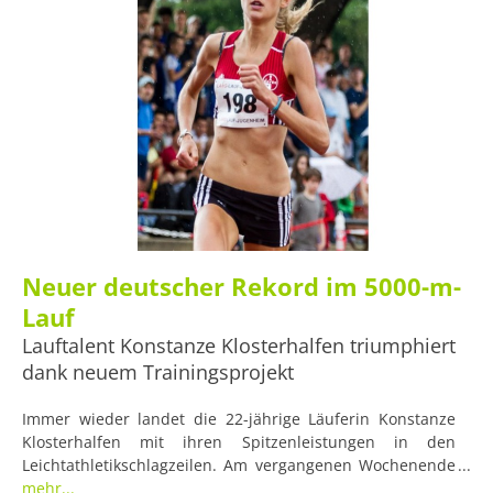
Neuer deutscher Rekord im 5000-m-
Lauf
Lauftalent Konstanze Klosterhalfen triumphiert
dank neuem Trainingsprojekt
Immer wieder landet die 22-jährige Läuferin Konstanze
Klosterhalfen mit ihren Spitzenleistungen in den
Leichtathletikschlagzeilen. Am vergangenen Wochenende
ist es ihr gelungen, den 20 Jahre alten Rekord der 5000-m-
mehr...