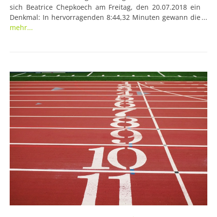
sich Beatrice Chepkoech am Freitag, den 20.07.2018 ein
Denkmal: In hervorragenden 8:44,32 Minuten gewann die
Kenianerin mit großem Vorsprung den Lauf über die
mehr...
3.000-m-Hindernis und stellte damit einen neuen
Weltrekord auf.