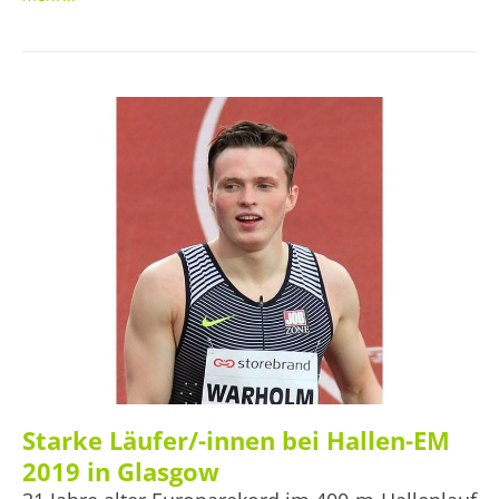
Mittelstrecke im Rahmen der deutschen
Leichtathletikmeisterschaften zu verbessern. Seit sie in
den USA beim Nike Oregon Project trainiert, gehen ihre
Leistungen rasant bergauf. Die Presse nimmt dies zum
Anlass, das ohnehin bereits in der Kritik stehende Projekt
weiterhin misstrauisch zu betrachten.
Starke Läufer/-innen bei Hallen-EM
2019 in Glasgow