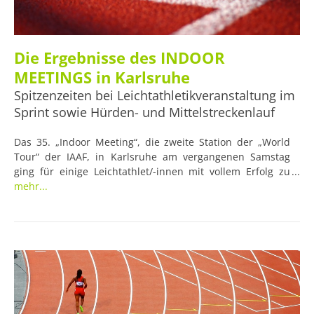
Die Ergebnisse des INDOOR
MEETINGS in Karlsruhe
Spitzenzeiten bei Leichtathletikveranstaltung im
Sprint sowie Hürden- und Mittelstreckenlauf
Das 35. „Indoor Meeting“, die zweite Station der „World
Tour“ der IAAF, in Karlsruhe am vergangenen Samstag
ging für einige Leichtathlet/-innen mit vollem Erfolg zu
Ende. Als Überflieger ging der Japaner Naoto Tobe aus der
mehr...
Veranstaltung hervor, der mit seiner Leistung im
Hochsprung gleich drei neue Rekorde aufstellte. Bei den
insgesamt sechs verschiedenen Laufdisziplinen stach die
Gewinnerin des 60-m-Sprints ganz besonders hervor.