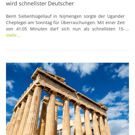
wird schnellster Deutscher
Beim Siebenhügellauf in Nijmengen sorgte der Ugander
Cheptegei am Sonntag für Überraschungen. Mit einer Zeit
von 41:05 Minuten darf sich nun als schnellsten 15-
Kilometer-Läufer der Welt bezeichnen. Sein Konkurrent
mehr...
Richard Richter wurde bei dem Rennen Vierter und
gleichzeitig schnellster Deutscher.