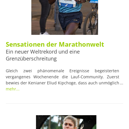
Sensationen der Marathonwelt
Ein neuer Weltrekord und eine
Grenzüberschreitung
Gleich zwei phänomenale Ereignisse begeisterten
vergangenes Wochenende die Lauf-Community. Zuerst
bewies der Kenianer Eliud Kipchoge, dass auch unmöglich
Geglaubtes möglich werden kann. Als erster Mensch lief
mehr...
er einen Marathon in einer Zeit von unter zwei Stunden.
Nur 24 Stunden später brach Landsfrau Brigid Kosgei
beim Chicago-Marathon den 16 Jahre alten Weltrekord der
Britin Paula Radcliffe.