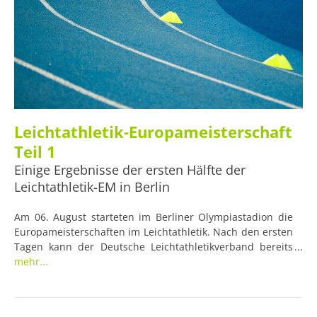
Leichtathletik-Europameisterschaft
Teil 1
Einige Ergebnisse der ersten Hälfte der
Leichtathletik-EM in Berlin
Am 06. August starteten im Berliner Olympiastadion die
Europameisterschaften im Leichtathletik. Nach den ersten
Tagen kann der Deutsche Leichtathletikverband bereits
einige Erfolge verzeichnen. Mit Fokus auf den Laufsport
mehr...
werden diese im Folgenden zusammengefasst.