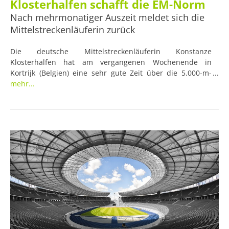
Klosterhalfen schafft die EM-Norm
Nach mehrmonatiger Auszeit meldet sich die
Mittelstreckenläuferin zurück
Die deutsche Mittelstreckenläuferin Konstanze
Klosterhalfen hat am vergangenen Wochenende in
Kortrijk (Belgien) eine sehr gute Zeit über die 5.000-m-
Distanz hingelegt und es so geschafft, sich für die
mehr...
bevorstehende Leichtathletik-EM im August zu
qualifizieren.