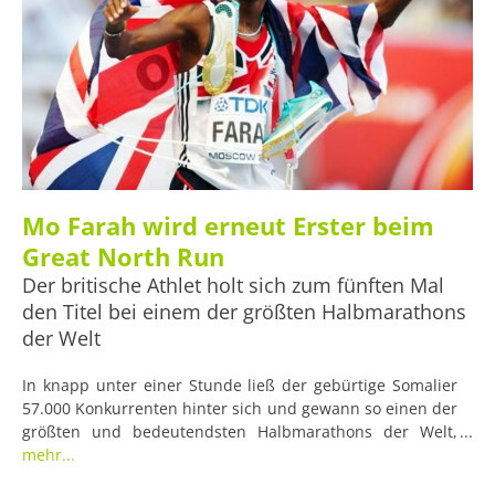
Mo Farah wird erneut Erster beim
Great North Run
Der britische Athlet holt sich zum fünften Mal
den Titel bei einem der größten Halbmarathons
der Welt
In knapp unter einer Stunde ließ der gebürtige Somalier
57.000 Konkurrenten hinter sich und gewann so einen der
größten und bedeutendsten Halbmarathons der Welt,
und das zum fünften Mal in Folge. Seit 2014 sticht er
mehr...
damit regelmäßig sämtliche Mitstreiter in Newcastle aus.