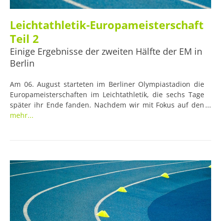
Leichtathletik-Europameisterschaft
Teil 2
Einige Ergebnisse der zweiten Hälfte der EM in
Berlin
Am 06. August starteten im Berliner Olympiastadion die
Europameisterschaften im Leichtathletik, die sechs Tage
später ihr Ende fanden. Nachdem wir mit Fokus auf den
Laufsport bereits über die erste Hälfte der Veranstaltung
mehr...
berichteten, wird es nun Zeit, die zweite Hälfte der EM
inklusive der Erfolge des Deutschen
Leichtathletikverbands zusammenzufassen.