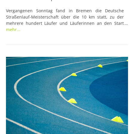
Vergangenen Sonntag fand in Bremen die Deutsche
Straßenlauf-Meisterschaft über die 10 km statt, zu der
mehrere hundert Läufer und Läuferinnen an den Start
gingen. Bei den Frauen gab es dabei keine großen
mehr...
Überraschungen. Wie vermutet, holte sich die Favoritin,
Alina Reh, in 32:23 Minuten den Titel. Im Laufen der
Männer wurde dagegen nicht schlecht gestaunt, als sich
Jannik Arbogast in 29:24 Minuten ebenfalls den Titel
erlief.