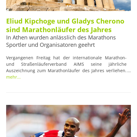
Eliud Kipchoge und Gladys Cherono
sind Marathonläufer des Jahres
In Athen wurden anlässlich des Marathons
Sportler und Organisatoren geehrt
Vergangenen Freitag hat der internationale Marathon-
und Straßenläuferverband AIMS seine jährliche
Auszeichnung zum Marathonläufer des Jahres verliehen.
Dieses Jahr gewannen die Berlin-Marathon-Gewinner/-
mehr...
innen Eliud Kipchoge und Gladys Cherono den
Ehrenpreis. Daneben wurde auch Marathoninitiator Horst
Milde für sein Lebenswerk geehrt. Die Preisverleihung
wurde anlässlich des Athen-Marathons am Sonntag
abgehalten.