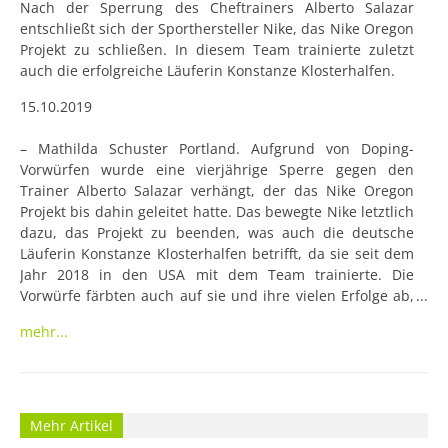
Nach der Sperrung des Cheftrainers Alberto Salazar 
entschließt sich der Sporthersteller Nike, das Nike Oregon 
Projekt zu schließen. In diesem Team trainierte zuletzt 
auch die erfolgreiche Läuferin Konstanze Klosterhalfen.
15.10.2019

– Mathilda Schuster Portland. Aufgrund von Doping-
Vorwürfen wurde eine vierjährige Sperre gegen den 
Trainer Alberto Salazar verhängt, der das Nike Oregon 
Projekt bis dahin geleitet hatte. Das bewegte Nike letztlich 
dazu, das Projekt zu beenden, was auch die deutsche 
Läuferin Konstanze Klosterhalfen betrifft, da sie seit dem 
Jahr 2018 in den USA mit dem Team trainierte. Die 
Vorwürfe färbten auch auf sie und ihre vielen Erfolge ab, 
die sie erzielt hatte, seit sie dem Team beigetreten 
mehr...
ist. Schon beim Training in Portland stellte Klosterhalfen 
phänomenale Zeiten auf: Sie lief 800 Meter in 2:04,18 
Minuten und setzte danach noch einen drauf, indem
Mehr Artikel