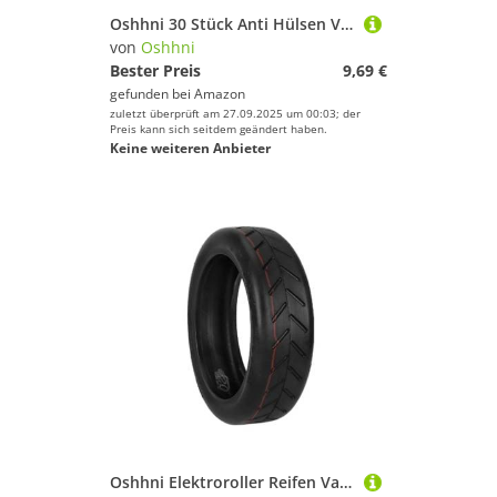
Preis
Oshhni 30 Stück Anti Hülsen Vorfach Hülsen Schnurschutz Montagezubehör Und Haar Rig Komponenten mit Glatter Oberfläche für Die Schnur für Die Herstell, Grün
von
Oshhni
% Sale
Bester Preis
9,69 €
gefunden bei
Amazon
Farbe
zuletzt überprüft am 27.09.2025 um 00:03; der
Preis kann sich seitdem geändert haben.
Keine weiteren Anbieter
Oshhni Elektroroller Reifen Vakuumreifen Ersatzreifen Gummireifen Radreifen Verschleißfest Und Druckbeständig Aus Gummi für Elektroroller Und Fahrten bei Je