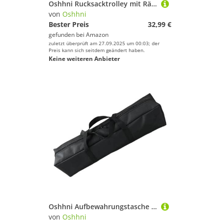
Oshhni Rucksacktrolley mit Rädern, zusammenklappbar, leichtgängig, multifunktionaler Gepäckwagen, Handkarre für Picknick, Angeln, Blau
von
Oshhni
Bester Preis
32,99 €
gefunden bei
Amazon
zuletzt überprüft am 27.09.2025 um 00:03; der
Preis kann sich seitdem geändert haben.
Keine weiteren Anbieter
Oshhni Aufbewahrungstasche für Campingausrüstung, Gepäck, Handtasche, Tragetasche mit Reißverschluss für Klappstuhl, Baldachin, leicht, Mehrzweck, Sport, 100x25x25 cm
von
Oshhni