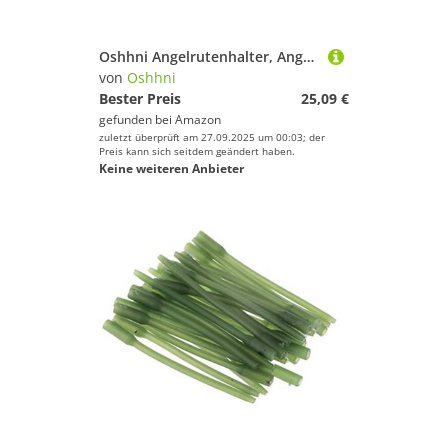
Sportschuhe
Squash
Oshhni Angelrutenhalter, Angelruten Lagerregale Aus Metall für Zuhause, Geschäft, Garage
Surfen
von
Oshhni
Bester Preis
25,09 €
Tauchen & Schnorcheln
gefunden bei
Amazon
Tennis
zuletzt überprüft am 27.09.2025 um 00:03; der
Preis kann sich seitdem geändert haben.
Tischtennis
Keine weiteren Anbieter
Turnen & Gymnastik
Volleyball
Wakeboarding
Wakeskating
Wandern
Yoga
oshhni
Geschlecht