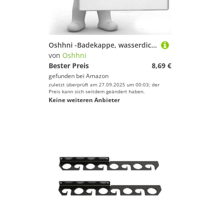
Deinem Sport.
Kampfsport
Kanu-Sport
Kiteboarden
Oshhni -Badekappe, wasserdichte Duschkappe, flexibel, rutschfest, hält Haar trocken, Badekappe für Reisen, Surfen, Wassersport, Lila
Klettern & Bouldern
von
Oshhni
Laufen
Bester Preis
8,69 €
gefunden bei
Amazon
Radsport
zuletzt überprüft am 27.09.2025 um 00:03; der
Reitsport
Preis kann sich seitdem geändert haben.
Keine weiteren Anbieter
Schwimmen
Segeln
Skateboarding
Ski
Snooker
Snowboard
Sportausrüstung
Sportausstattung
Sportbekleidung