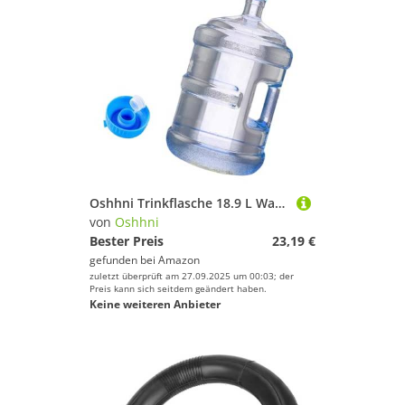
Oshhni Trinkflasche 18.9 L Wasserspender Flasche tragbarer Eimer mit Griff, BPA-frei, Dicke Kunststoff-Wasserflasche Wiederverwendbare Wasserkanister für Outdoor-Camping, Picknick, Fitnessstudio
von
Oshhni
Bester Preis
23,19 €
gefunden bei
Amazon
zuletzt überprüft am 27.09.2025 um 00:03; der
Preis kann sich seitdem geändert haben.
Keine weiteren Anbieter