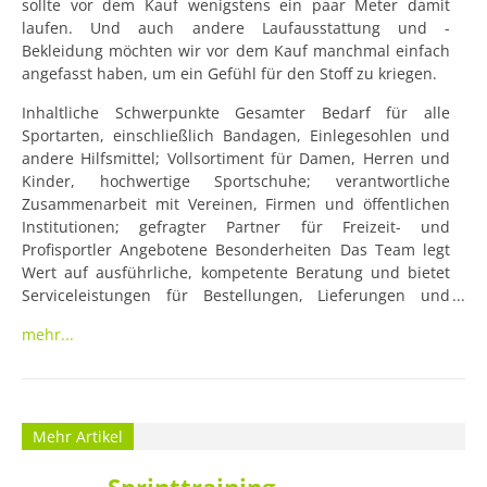
sollte vor dem Kauf wenigstens ein paar Meter damit 
laufen. Und auch andere Laufausstattung und -
Bekleidung möchten wir vor dem Kauf manchmal einfach 
angefasst haben, um ein Gefühl für den Stoff zu kriegen.
Inhaltliche Schwerpunkte Gesamter Bedarf für alle 
Sportarten, einschließlich Bandagen, Einlegesohlen und 
andere Hilfsmittel; Vollsortiment für Damen, Herren und 
Kinder, hochwertige Sportschuhe; verantwortliche 
Zusammenarbeit mit Vereinen, Firmen und öffentlichen 
Institutionen; gefragter Partner für Freizeit- und 
Profisportler Angebotene Besonderheiten Das Team legt 
Wert auf ausführliche, kompetente Beratung und bietet 
Serviceleistungen für Bestellungen, Lieferungen und 
Testserien. Für Interessierte gibt es die Qualitäts- und 
mehr...
Umtauschgarantie. Der hervorragende Kundendienst wird 
mit Gutscheinen und Besaitungsservice abgerundet. Auch 
Beflocken, Bedrucken und Besticken von Sportkleidung ist 
hier möglich. Sortiment, Marken & Spezialisierung 
Derbystar, Select, York, Killtec, Jako, Oasics, Puma, Nike, 
Mehr Artikel
Erima, Hummel, Adidas
