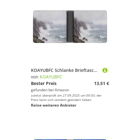
KOAYUBFC Schlanke Brieftasche, kompakte Faltbörse, The Misty Seaside Cliff, Ledergeldbörsen, minimalistische Geldbörsen für Herren, mit Kreditkartenfach, Leder, Münzfach, Ausweisfenster, Unisex
von
KOAYUBFC
Bester Preis
13,51 €
gefunden bei
Amazon
zuletzt überprüft am 27.09.2025 um 00:03; der
Preis kann sich seitdem geändert haben.
Keine weiteren Anbieter