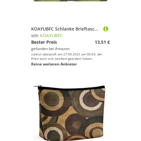
KOAYUBFC Schlanke Brieftasche, kompakt, faltbar, Giraffenmotiv, essende Blätter, Ledergeldbörsen, minimalistische Brieftaschen für Herren, mit Kreditkartenfach, Leder-Münzschlitz, Ausweisfenster
von
KOAYUBFC
Bester Preis
13,51 €
gefunden bei
Amazon
zuletzt überprüft am 27.09.2025 um 00:03; der
Preis kann sich seitdem geändert haben.
Keine weiteren Anbieter