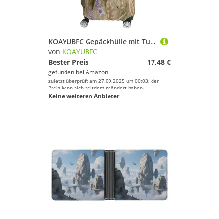
KOAYUBFC Gepäckhülle mit Tulpen und Wildblumen, TSA-geprüft, elastisch, waschbar, Anzughüllen, kratzfest, Reisegepäck, Koffer-Schutz, passend für, Tulpen und Wildblumen, XL, Kofferhülle
von
KOAYUBFC
Bester Preis
17,48 €
gefunden bei
Amazon
zuletzt überprüft am 27.09.2025 um 00:03; der
Preis kann sich seitdem geändert haben.
Keine weiteren Anbieter