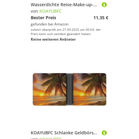
Wasserdichte Reise-Make-up-Tasche, Organizer, PU-Leder, weißer Tiger, blauer Drache, Kosmetiktasche, kleiner Kulturbeutel, niedlich, tragbare Reißverschlusstasche für Damen und Herren, Reisezubehör
von
KOAYUBFC
Bester Preis
11,35 €
gefunden bei
Amazon
zuletzt überprüft am 27.09.2025 um 00:03; der
Preis kann sich seitdem geändert haben.
Keine weiteren Anbieter
KOAYUBFC Schlanke Geldbörse, kompakt, faltbar, tropischer Strand, Palme, Sonnenuntergang, Ledergeldbörsen, minimalistische Geldbörsen für Herren, mit Kreditkartenfach, Münzfach, Ausweisfenster, Unisex