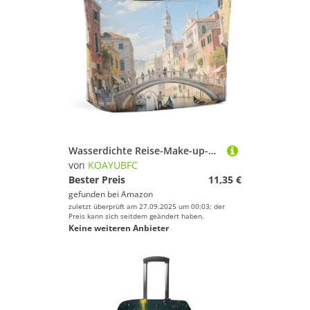
Wasserdichte Reise-Make-up-Tasche, Organizer, PU-Leder, Venedig, Wasserstadt, Kosmetiktasche, kleiner Kulturbeutel, niedlich, tragbare Reißverschlusstasche für Damen und Herren, Reisezubehör
von
KOAYUBFC
Bester Preis
11,35 €
gefunden bei
Amazon
zuletzt überprüft am 27.09.2025 um 00:03; der
Preis kann sich seitdem geändert haben.
Keine weiteren Anbieter