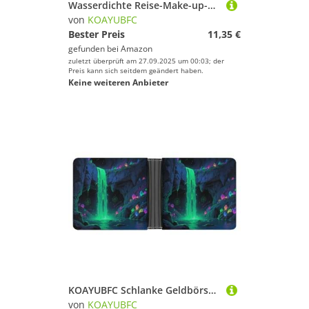
Wasserdichte Reise-Make-up-Tasche, Organizer, PU-Leder, Elefanten-Familie, Kosmetiktasche, kleiner Kulturbeutel, niedlich, tragbare Reißverschlusstasche für Damen und Herren, Reisezubehör
von
KOAYUBFC
Bester Preis
11,35 €
gefunden bei
Amazon
zuletzt überprüft am 27.09.2025 um 00:03; der
Preis kann sich seitdem geändert haben.
Keine weiteren Anbieter
KOAYUBFC Schlanke Geldbörse, kompakt, faltbar, Fantasiehöhle, Ledergeldbörsen, minimalistische Brieftaschen für Herren, mit Kreditkartenfach, Leder-Münzschlitz, Ausweisfenster, Unisex
von
KOAYUBFC