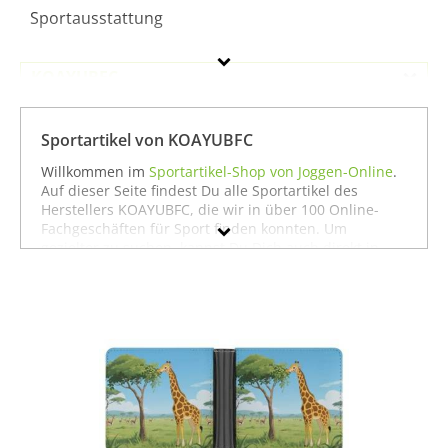
Sportausstattung
KOAYUBFC
Geschlecht
Sportartikel von KOAYUBFC
Preis
Willkommen im
Sportartikel-Shop von Joggen-Online
.
Auf dieser Seite findest Du alle Sportartikel des
Farbe
Herstellers KOAYUBFC, die wir in über 100 Online-
Fachgeschäften für Sport finden konnten. Um
gezielter zu suchen, kannst Du Dich auch direkt in
unseren Fachabteilungen für einzelne Sportarten
umschauen. Dort findest Du zum Beispiel alle
Produkte von
KOAYUBFC für die Sportart
Sportausrüstung
zu bieten hat. Wenn Du dort nicht
findest, was Du suchst, stöbere doch einfach ja nach
Deiner Sportart in der jeweiligen Sportabteilung - wir
haben für fast jeden Sport ein breites Angebot - vom
Laufen
über
Fußball
bis hin zu
Fitness
und
Boxen
. In
jedem Fall wünschen wir Dir viel Spaß und Erfolg mit
Deinem Sport.