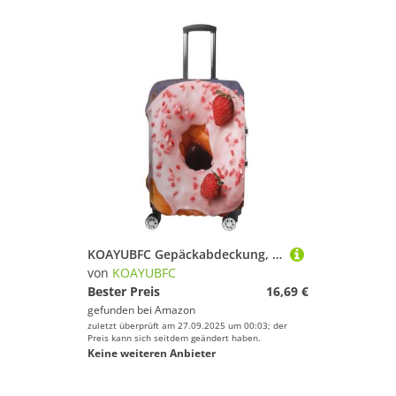
KOAYUBFC Gepäckabdeckung, Erdbeer-Donut-Motiv, TSA-geprüft, elastisch, waschbar, Anzughülle, kratzfest, Reisegepäck, Koffer-Schutz, passend für, Erdbeer-Donut, L, Kofferhülle
von
KOAYUBFC
Bester Preis
16,69 €
gefunden bei
Amazon
zuletzt überprüft am 27.09.2025 um 00:03; der
Preis kann sich seitdem geändert haben.
Keine weiteren Anbieter