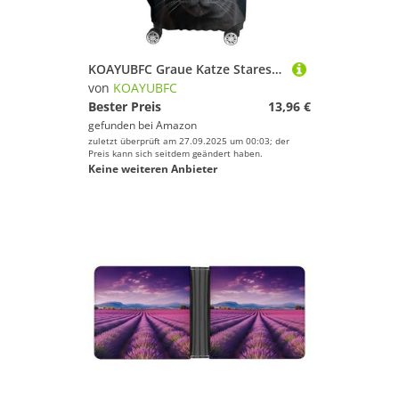
KOAYUBFC Graue Katze Stares Gepäckabdeckung, TSA-zugelassen, Kofferabdeckungen für Gepäck, elastisch, waschbar, Anzug, kratzfest, Reisegepäck, Hülle, Kofferschutz, passend für, Graue Katzenstarren, S
von
KOAYUBFC
Bester Preis
13,96 €
gefunden bei
Amazon
zuletzt überprüft am 27.09.2025 um 00:03; der
Preis kann sich seitdem geändert haben.
Keine weiteren Anbieter