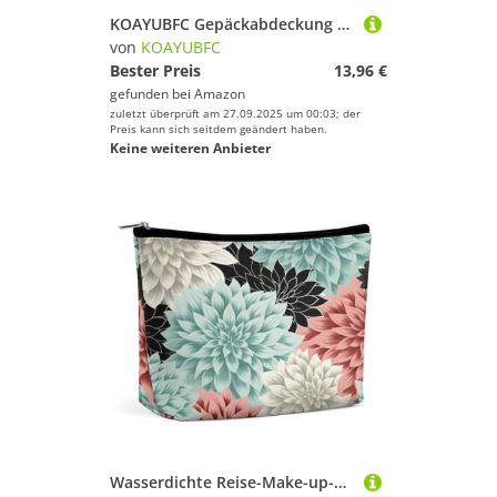
KOAYUBFC Gepäckabdeckung mit afrikanischem Druck-Design, TSA-geprüft, elastisch, waschbar, Anzughülle, kratzfest, Reisegepäckhülle, Koffer-Schutz, passend für, Afrikanisches Druckdesign, S
von
KOAYUBFC
Bester Preis
13,96 €
gefunden bei
Amazon
zuletzt überprüft am 27.09.2025 um 00:03; der
Preis kann sich seitdem geändert haben.
Keine weiteren Anbieter
Wasserdichte Reise-Make-up-Tasche, Organizer, PU-Leder, Dahlien-Blume, Kosmetiktasche, kleiner Kulturbeutel, niedlich, tragbare Reißverschlusstasche für Damen und Herren, Reisezubehör