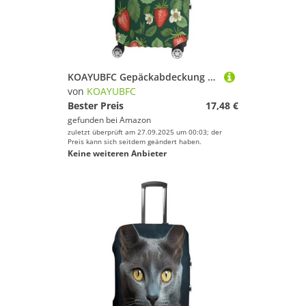
KOAYUBFC Gepäckabdeckung mit frischen Erdbeeren und Blättern, TSA-zugelassen, elastisch, waschbar, Anzug, kratzfest, Reisegepäck, Kofferschutz, passend für, Frische Erdbeeren und Blätter, XL
von
KOAYUBFC
Bester Preis
17,48 €
gefunden bei
Amazon
zuletzt überprüft am 27.09.2025 um 00:03; der
Preis kann sich seitdem geändert haben.
Keine weiteren Anbieter