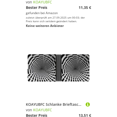
von
KOAYUBFC
Bester Preis
11,35 €
gefunden bei
Amazon
zuletzt überprüft am 27.09.2025 um 00:03; der
Preis kann sich seitdem geändert haben.
Keine weiteren Anbieter
KOAYUBFC Schlanke Brieftasche, kompakt, faltbar, visuelle Illusion, Ledergeldbörsen, minimalistische Brieftaschen für Herren, mit Kreditkartenhalter, Leder, Münzfach, Ausweisfenster, Unisex
von
KOAYUBFC
Bester Preis
13,51 €