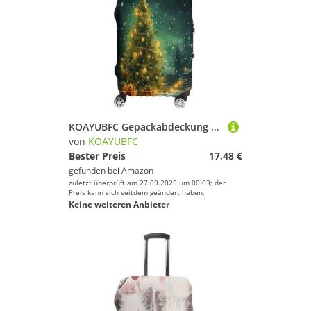
KOAYUBFC Gepäckabdeckung mit Weihnachtsbäumen, TSA-geprüft, elastisch, waschbar, Anzug, kratzfest, Reisegepäck, Koffer-Schutz, passend für, Weihnachtsbäume, XL, Kofferhülle
von
KOAYUBFC
Bester Preis
17,48 €
gefunden bei
Amazon
zuletzt überprüft am 27.09.2025 um 00:03; der
Preis kann sich seitdem geändert haben.
Keine weiteren Anbieter