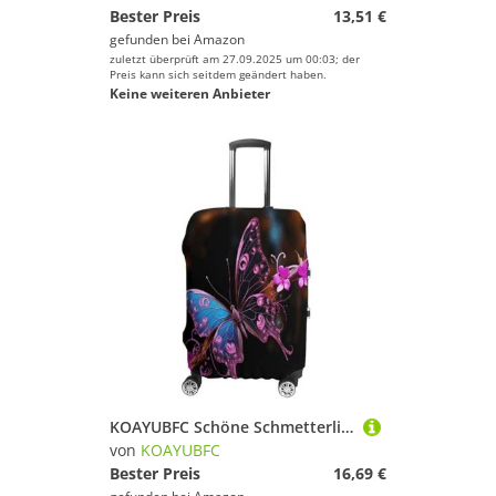
Bester Preis
13,51 €
gefunden bei
Amazon
zuletzt überprüft am 27.09.2025 um 00:03; der
Preis kann sich seitdem geändert haben.
Keine weiteren Anbieter
KOAYUBFC Schöne Schmetterlings-Gepäckabdeckung, TSA-geprüft, elastisch, waschbar, Anzughülle, kratzfest, Reisegepäck, Kofferschutz, passend für, Schöner Schmetterling, L, Kofferhülle
von
KOAYUBFC
Bester Preis
16,69 €