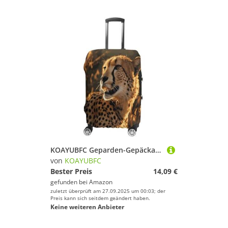
KOAYUBFC Geparden-Gepäckabdeckung, TSA-geprüft, Kofferabdeckungen für Gepäck, elastisch, waschbar, Anzughüllen, kratzfest, Reisegepäckhülle, Koffer-Schutz, passend für, Gepard, S, Kofferhülle
von
KOAYUBFC
Bester Preis
14,09 €
gefunden bei
Amazon
zuletzt überprüft am 27.09.2025 um 00:03; der
Preis kann sich seitdem geändert haben.
Keine weiteren Anbieter