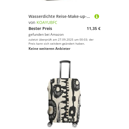
Wasserdichte Reise-Make-up-Tasche, Organizer, PU-Leder, Braun und Hellbraun, kleine Kulturtasche, niedlich, tragbare Reißverschlusstasche für Damen und Herren, Reisezubehör
von
KOAYUBFC
Bester Preis
11,35 €
gefunden bei
Amazon
zuletzt überprüft am 27.09.2025 um 00:03; der
Preis kann sich seitdem geändert haben.
Keine weiteren Anbieter