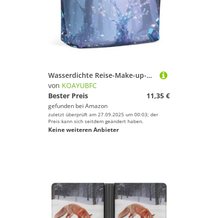
Wasserdichte Reise-Make-up-Tasche, Organizer, PU-Leder, geheimnisvolles Land-Kosmetikbeutel, kleiner Kulturbeutel, niedlich, tragbare Reißverschlusstasche für Damen und Herren, Reisezubehör
von
KOAYUBFC
Bester Preis
11,35 €
gefunden bei
Amazon
zuletzt überprüft am 27.09.2025 um 00:03; der
Preis kann sich seitdem geändert haben.
Keine weiteren Anbieter