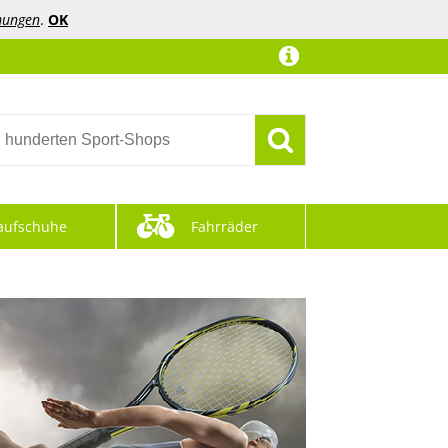
mungen
.
OK
aufschuhe
Fahrräder