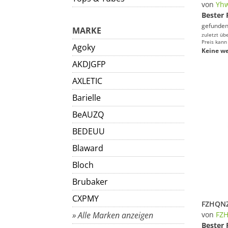
von
Yh
Bester 
gefunden
MARKE
zuletzt üb
Preis kann
Agoky
Keine we
AKDJGFP
AXLETIC
Barielle
BeAUZQ
BEDEUU
Blaward
Bloch
Brubaker
CXPMY
» Alle Marken anzeigen
von
FZ
Bester 