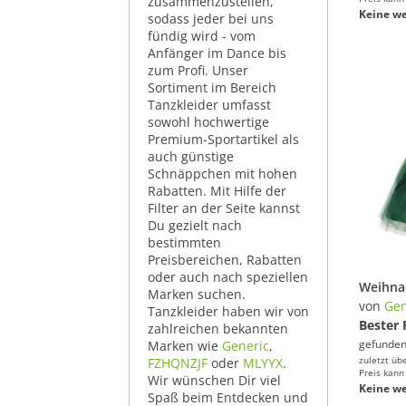
zusammenzustellen,
Keine we
sodass jeder bei uns
fündig wird - vom
Anfänger im Dance bis
zum Profi. Unser
Sortiment im Bereich
Tanzkleider umfasst
sowohl hochwertige
Premium-Sportartikel als
auch günstige
Schnäppchen mit hohen
Rabatten. Mit Hilfe der
Filter an der Seite kannst
Du gezielt nach
bestimmten
Preisbereichen, Rabatten
oder auch nach speziellen
Marken suchen.
von
Gen
Tanzkleider haben wir von
Bester 
zahlreichen bekannten
gefunden
Marken wie
Generic
,
zuletzt üb
FZHQNZJF
oder
MLYYX
.
Preis kann
Wir wünschen Dir viel
Keine we
Spaß beim Entdecken und