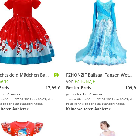
Weihnachtskleid Mädchen Baby - Party-Festzug-Tanz-Kinderkleid-Weihnachtskostüm-Weihnachtsmädchen-Kleid-Prinzessin-Kind-Kleidrock
FZHQNZJF Ballsaal Tanzen Wettbewerb Kleider Waltz Flamenco Leistung Rock Flamenco Salsa Kostüme mit Strasssteinen Atmungsaktiv Nationaler Standard Tanzkleidung,Blau,L
eric
von
FZHQNZJF
Preis
17,99 €
Bester Preis
109,9
 bei
Amazon
gefunden bei
Amazon
erprüft am 27.09.2025 um 00:03; der
zuletzt überprüft am 27.09.2025 um 00:03; der
 sich seitdem geändert haben.
Preis kann sich seitdem geändert haben.
iteren Anbieter
Keine weiteren Anbieter