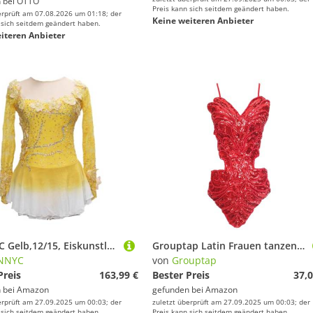
 bei
OTTO
Preis kann sich seitdem geändert haben.
erprüft am 07.08.2026 um 01:18; der
Keine weiteren Anbieter
 sich seitdem geändert haben.
iteren Anbieter
PONNYC Gelb,12/15, Eiskunstlauf Kleid Für Mädchen Blumen Eislaufbekleidung Für Wettkämpfe Glänzender Kristall Kunstturnen Turntrikots Ballett Tanzrock Für Kleinkinder Mit Farbverlauf
Grouptap Latin Frauen tanzen ausgefallene Pailletten rückenfreie Ballroom Star Show Kleid rot/weiß Top (kein Rock) für Tango Samba Rumba Damen Outfit (Rot, Einheitsgröße)
NNYC
von
Grouptap
Preis
163,99 €
Bester Preis
37,0
 bei
Amazon
gefunden bei
Amazon
erprüft am 27.09.2025 um 00:03; der
zuletzt überprüft am 27.09.2025 um 00:03; der
 sich seitdem geändert haben.
Preis kann sich seitdem geändert haben.