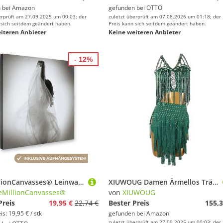
 bei
Amazon
gefunden bei
OTTO
erprüft am 27.09.2025 um 00:03; der
zuletzt überprüft am 07.08.2026 um 01:18; der
 sich seitdem geändert haben.
Preis kann sich seitdem geändert haben.
iteren Anbieter
Keine weiteren Anbieter
- 12%
OneMillionCanvasses® Leinwandbild Frauen - Kleid - Tanzen - Schwarz und weiß, (1 St), Leinwand Bilder für Wohnzimmer Schlafzimmer
XIUWOUG Damen Ärmellos Träger Latein Tanzkleid, Rumba Samba Kostüm Latein Turnierkleid Salsa Tanzen Outfit Für Frauen Flamenco Kleid Foxtrot Praxisrock,Dark Green,M
MillionCanvasses®
von
XIUWOUG
Preis
19,95 €
22,74 €
Bester Preis
155,3
s: 19,95 € / stk
gefunden bei
Amazon
zuletzt überprüft am 27.09.2025 um 00:03; der