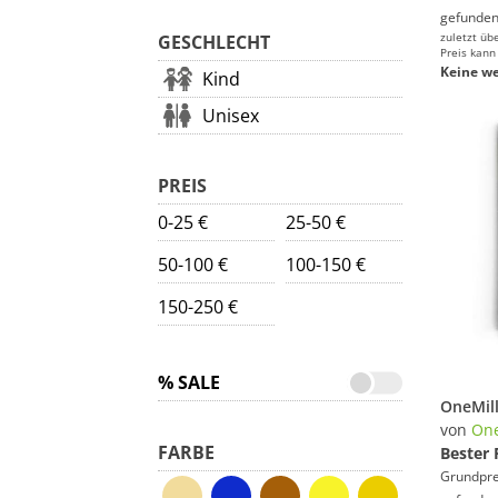
gefunden
zuletzt üb
GESCHLECHT
Preis kann
Keine we
Kind
Unisex
PREIS
0-25 €
25-50 €
50-100 €
100-150 €
150-250 €
% SALE
von
One
FARBE
Bester 
Grundprei