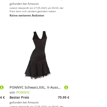
gefunden bei
Amazon
zuletzt überprüft am 27.09.2025 um 00:03; der
Preis kann sich seitdem geändert haben.
Keine weiteren Anbieter
PONNYC Schwarz,XXL, V-Ausschnitt Latein Tänze Outfit Ärmellose Cha Cha Tanzkleidung Rückenfreie Gesellschafts Tanz Performance Kleider Tango Salsa Tanzkleidung Mit Quasten
von
PONNYC
4 €
Bester Preis
79,99 €
gefunden bei
Amazon
zuletzt überprüft am 27.09.2025 um 00:03; der