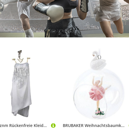
Yhwacyznm Rückenfreie Kleider Für Lateinamerikanische Tänze Tanzbekleidung Für Samba Weich Und Atmungsaktiv Damen Kleidung Mit Paillettenfransen Für Den Ballsaal Cha Cha Tanz,Weiß,S
BRUBAKER Weihnachtsbaumkugel Premium Weihnachtskugel Ballerina im rosa Kleid - 10 cm Glas Baumkugel (1 St), Christbaumkugel mit Ballett Tänzerin und Schwan Figur - Weihnachtsdeko