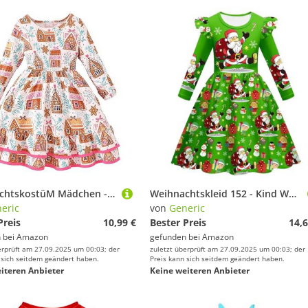
WeihnachtskostüM Mädchen - Kleinkind Mädchen Langarm Weihnachten Drucke Prinzessin Kleid Tanz Party Kleider Kinder Kleidung
Weihnachtskleid 152 - Kind Weihnachten Mädchen Kleider Party Dance Kostüm Kinder Weihnachten Prinzessin Kleid
eric
von
Generic
Preis
10,99 €
Bester Preis
14,6
 bei
Amazon
gefunden bei
Amazon
erprüft am 27.09.2025 um 00:03; der
zuletzt überprüft am 27.09.2025 um 00:03; der
 sich seitdem geändert haben.
Preis kann sich seitdem geändert haben.
iteren Anbieter
Keine weiteren Anbieter