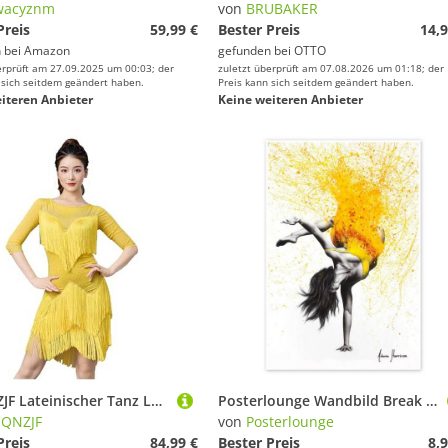
wacyznm
von
BRUBAKER
Preis
59,99 €
Bester Preis
14,9
 bei
Amazon
gefunden bei
OTTO
erprüft am 27.09.2025 um 00:03; der
zuletzt überprüft am 07.08.2026 um 01:18; der
 sich seitdem geändert haben.
Preis kann sich seitdem geändert haben.
iteren Anbieter
Keine weiteren Anbieter
FZHQNZJF Lateinischer Tanz Leistung Kleider Für Frauen Mittelhülle Salsa Ballsaal Kostüm Tango Cha Cha Tanzende Kleidung Strasssteine Rock üben für Rumba Samba,D,XXL
Posterlounge Wandbild Break Dance im gelben Kleid, Ashvin Harrison 2016-2022 Collection, erhältlich als Poster, Leinwandbild, Wandsticker oder Acrylglasbild
HQNZJF
von
Posterlounge
Preis
84,99 €
Bester Preis
8,9