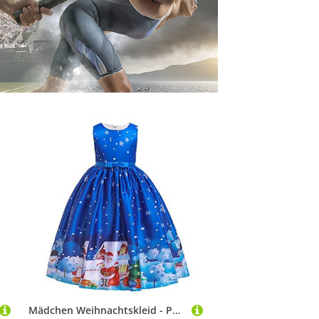
Mädchen Weihnachtskleid - Partykleid Festzug Kinder Prinzessin Tanz Mädchen Kleid Kinderkostüm Weihnachten Weihnachten Mädchen Kleid Rock