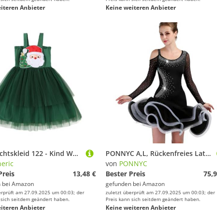
iteren Anbieter
Keine weiteren Anbieter
Weihnachtskleid 122 - Kind Weihnachten Mädchen Ärmellose Kleider Party Dance Kostüm Kinder Weihnachten Kleid
PONNYC A,L, Rückenfreies Latein Tanz Outfit Für Damen Netz Spleiß Kleider Für Gesellschaftstanz Trägerlose Cha Cha Tanz Übungs Kostüme Tango Tanzkleidung Mit Strass
eric
von
PONNYC
Preis
13,48 €
Bester Preis
75,9
 bei
Amazon
gefunden bei
Amazon
erprüft am 27.09.2025 um 00:03; der
zuletzt überprüft am 27.09.2025 um 00:03; der
 sich seitdem geändert haben.
Preis kann sich seitdem geändert haben.
iteren Anbieter
Keine weiteren Anbieter