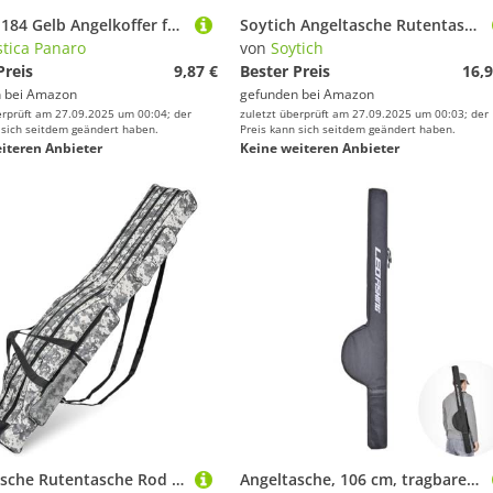
Panaro 184 Gelb Angelkoffer für Herren, 275 x 185 x H48
Soytich Angeltasche Rutentasche Rutenfutteral Angelkoffer Anglertasche (Tasche 2fach) (0.8m)
stica Panaro
von
Soytich
Preis
9,87 €
Bester Preis
16,9
 bei
Amazon
gefunden bei
Amazon
erprüft am 27.09.2025 um 00:04; der
zuletzt überprüft am 27.09.2025 um 00:03; der
 sich seitdem geändert haben.
Preis kann sich seitdem geändert haben.
iteren Anbieter
Keine weiteren Anbieter
Angeltasche Rutentasche Rod Case Angeln Tasche mit 3 Fächern, 150cm Rutenfutteral Angelkoffer Angelrutentaschen, Wasserdicht Falten Angeln Stange Werkzeuge für Angelruten, Kescher und Rutenhalter
Angeltasche, 106 cm, tragbare faltbare Angelrutentasche, Ausrüstungswerkzeug, Tragetasche, Angelkoffer, Aufbewahrung für Outdoor-Angeln