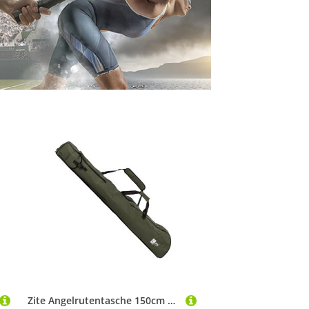
Zite Angelrutentasche 150cm mit Kescher-Fach, Tragegriffen & Schultergurt