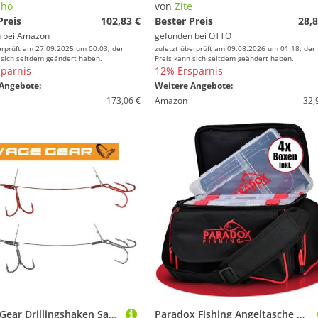
iho
von
Zite
Preis
102,83 €
Bester Preis
28,8
 bei
Amazon
gefunden bei
OTTO
erprüft am 27.09.2025 um 00:03; der
zuletzt überprüft am 09.08.2026 um 01:18; der
 sich seitdem geändert haben.
Preis kann sich seitdem geändert haben.
parnis
12% Ersparnis
Angebote:
Weitere Angebote:
173,06 €
Amazon
32,
Savage Gear Drillingshaken Savage Gear Carbon 49 Double Stingers - 2 Angsthaken
Paradox Fishing Angeltasche mit Boxen I inkl. 4 Boxen I Angelrucksack Angelkoffer - viel Platz für Köder und Angelzubehör