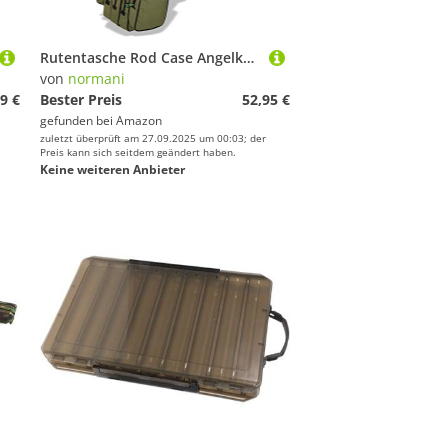
Rutentasche Rod Case Angelkoffer Futteral mit 2, 3 oder 4 Ruten-Fächern, Verschiedene Längen wählbar - stark wasserabweisender Fishing Rucksack Farbe Dunkelgrün 3 Innenfächer Größe 190 cm
von
normani
9 €
Bester Preis
52,95 €
gefunden bei
Amazon
zuletzt überprüft am 27.09.2025 um 00:03; der
Preis kann sich seitdem geändert haben.
Keine weiteren Anbieter