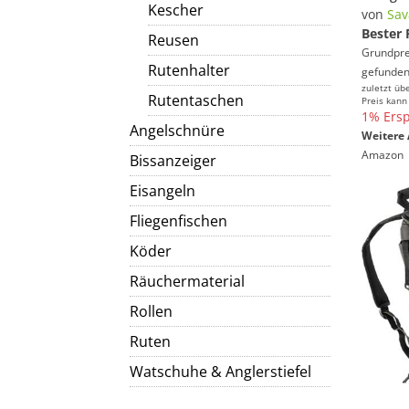
Kescher
von
Sav
Bester 
Reusen
Grundprei
Rutenhalter
gefunden
zuletzt üb
Rutentaschen
Preis kann
1% Ersp
Angelschnüre
Weitere 
Amazon
Bissanzeiger
Eisangeln
Fliegenfischen
Köder
Räuchermaterial
Rollen
Ruten
Watschuhe & Anglerstiefel