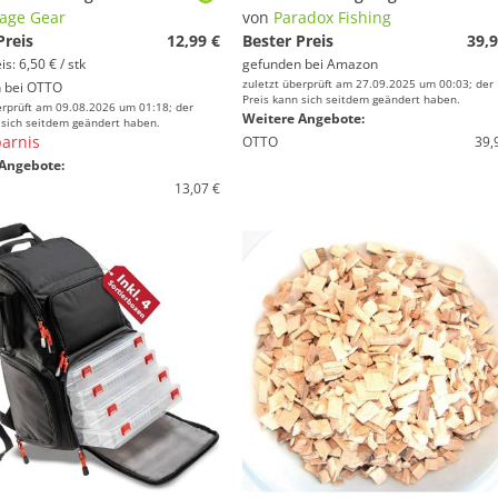
age Gear
von
Paradox Fishing
Preis
12,99 €
Bester Preis
39,9
s: 6,50 € / stk
gefunden bei
Amazon
zuletzt überprüft am 27.09.2025 um 00:03; der
 bei
OTTO
Preis kann sich seitdem geändert haben.
erprüft am 09.08.2026 um 01:18; der
Weitere Angebote:
 sich seitdem geändert haben.
arnis
OTTO
39,
Angebote:
13,07 €