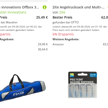
Preston Innovations Offbox 36 Side Tray Schwarz S
Zite Angelrucksack und Multi-Sitzkiepe in 1 - Inklusive 4 Tackleboxen im Deckel
ston Innovations
von
Zite
Preis
25,49 €
Bester Preis
62,0
 bei
WaveInn
gefunden bei
OTTO
erprüft am 09.08.2026 um 00:22; der
zuletzt überprüft am 09.08.2026 um 01:18; der
 sich seitdem geändert haben.
Preis kann sich seitdem geändert haben.
parnis
6% Ersparnis
Angebote:
Weitere Angebote:
29,99 €
Amazon
65,
36,64 €