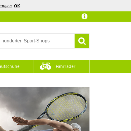
mungen
.
OK
aufschuhe
Fahrräder