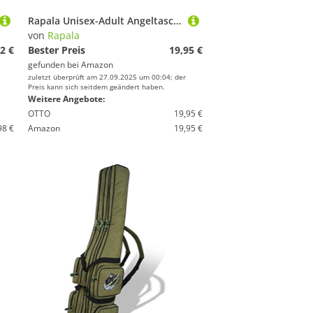
Rapala Unisex-Adult Angeltasche Sportsman’s 10 Tackle Belt-Angelkoffer in Gürtelgröße-Für Angelzubehör-mit Reißverschluss und 2 Seitentaschen-Rutenhalterung Gürtel, Grau/Schwarz, Einzigartig
von
Rapala
2 €
Bester Preis
19,95 €
gefunden bei
Amazon
zuletzt überprüft am 27.09.2025 um 00:04; der
Preis kann sich seitdem geändert haben.
Weitere Angebote:
OTTO
19,95 €
98 €
Amazon
19,95 €