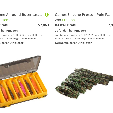
TentHome Allround Rutentaschen Rutenfutteral Angelrute Zubehör Angelrucksack Anglertasche Angelkoffer Blau, 3 Kammer, 120cm
Gaines Silicone Preston Pole Float Dispenser
ntHome
von
Preston
Preis
57,86 €
Bester Preis
7,9
 bei
Amazon
gefunden bei
Amazon
erprüft am 27.09.2025 um 00:03; der
zuletzt überprüft am 27.09.2025 um 00:03; der
 sich seitdem geändert haben.
Preis kann sich seitdem geändert haben.
iteren Anbieter
Keine weiteren Anbieter