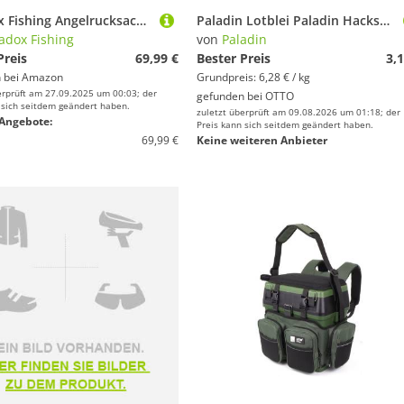
Paradox Fishing Angelrucksack mit Boxen I inkl. 4 Boxen I Angeltasche mit Boxen Angelkoffer
Paladin Lotblei Paladin Hackspäne Buche 500 g
adox Fishing
von
Paladin
Preis
69,99 €
Bester Preis
3,1
 bei
Amazon
Grundpreis: 6,28 € / kg
erprüft am 27.09.2025 um 00:03; der
gefunden bei
OTTO
 sich seitdem geändert haben.
zuletzt überprüft am 09.08.2026 um 01:18; der
Angebote:
Preis kann sich seitdem geändert haben.
69,99 €
Keine weiteren Anbieter