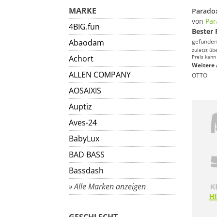
MARKE
von
Par
4BIG.fun
Bester 
Abaodam
gefunden
zuletzt üb
Achort
Preis kann
Weitere 
ALLEN COMPANY
OTTO
AOSAIXIS
Auptiz
Aves-24
BabyLux
BAD BASS
Bassdash
» Alle Marken anzeigen