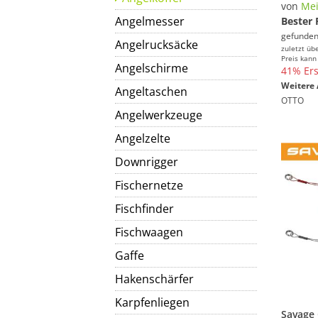
von
Me
Angelmesser
Bester 
gefunden
Angelrucksäcke
zuletzt üb
Preis kann
Angelschirme
41% Ers
Weitere 
Angeltaschen
OTTO
Angelwerkzeuge
Angelzelte
Downrigger
Fischernetze
Fischfinder
Fischwaagen
Gaffe
Hakenschärfer
Karpfenliegen