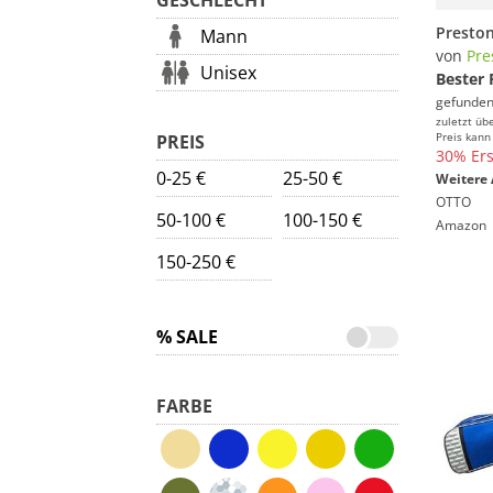
GESCHLECHT
Mann
von
Pre
Unisex
Bester 
gefunden
zuletzt üb
Preis kann
PREIS
30% Ers
0-25 €
25-50 €
Weitere 
OTTO
50-100 €
100-150 €
Amazon
150-250 €
% SALE
FARBE