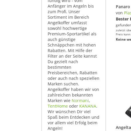
fündig wird - vom
Anfänger im Angeln bis
zum Profi. Unser
von
Pla
Sortiment im Bereich
Bester 
Angelkoffer umfasst
gefunden
sowohl hochwertige
zuletzt üb
Premium-Sportartikel als
Preis kann
auch günstige
Keine we
Schnäppchen mit hohen
Rabatten. Mit Hilfe der
Filter an der Seite kannst
Du gezielt nach
bestimmten
Preisbereichen, Rabatten
oder auch nach speziellen
Marken suchen.
Angelkoffer haben wir von
zahlreichen bekannten
Marken wie
Normani
,
TentHome
oder
KANANA
.
Wir wünschen Dir viel
Spaß beim Entdecken und
vor allem viel Erfolg beim
Angeln!