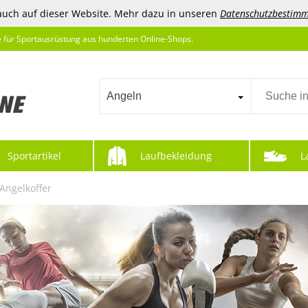
auch auf dieser Website. Mehr dazu in unseren
Datenschutzbestim
e für Sportausrüstung aus hunderten Online-Shops.
Angeln
Sportartikel
Laufbekleidung
L
Angelkoffer