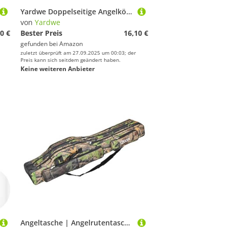
Yardwe Doppelseitige Angelköderbox aus Robustem mit Handgriff Wasserdichter und Stoßfester Angelkoffer Organizer für Köder und Angelzubehör Praktischer Köderbox Aufbewahrungskoffer
von
Yardwe
0 €
Bester Preis
16,10 €
gefunden bei
Amazon
zuletzt überprüft am 27.09.2025 um 00:03; der
Preis kann sich seitdem geändert haben.
Keine weiteren Anbieter
Angeltasche | Angelrutentasche Rutentasche Rutenfutteral Mit Außentaschen, Wasserdichte Fishing Rutentasche Mit Tragegurt, Rutentasche Rod Case Angelkoffer Futteral, Organizer Für Angelausrüstung