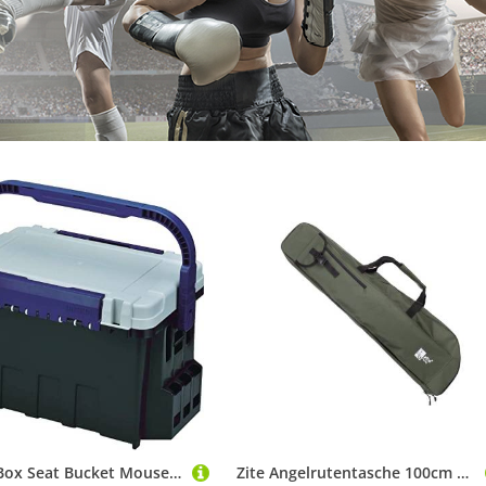
Meiho Box Seat Bucket Mouse BM-9000 - Angelkasten 542 x 340 x 350 mm, Angelkoffer mit 35 Liter Volumen, schwarz/weiß/Blaue Angelbox auch als Angelsitz zu verwenden!
Zite Angelrutentasche 100cm Futteral für Teleskopruten mit Schultergurten & Tragegriffen