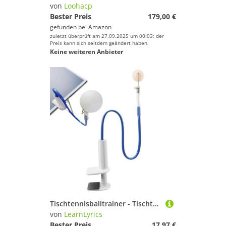
von
Loohacp
Bester Preis
179,00 €
gefunden bei
Amazon
zuletzt überprüft am 27.09.2025 um 00:03; der
Preis kann sich seitdem geändert haben.
Keine weiteren Anbieter
Tischtennisballtrainer - Tischtennis-Training, tragbarer Ballwerfer | Tischtennis-Trainingsgeräte, automatische Rebound Pingg Pong Ballmaschine, Tischtenniswerkzeuge für Home Gym Übung Fitness
von
LearnLyrics
Bester Preis
17,97 €