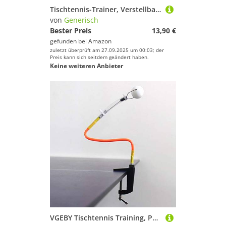
Tischtennis-Trainer, Verstellbarer Spin--PongTrainer, professioneller Pingpong-Trainingsroboter, Feste Rapid-Rebound-Ball-Clip-Trainingsmaschine, Ballausrüstung für Tischtennis-Training
von
Generisch
Bester Preis
13,90 €
gefunden bei
Amazon
zuletzt überprüft am 27.09.2025 um 00:03; der
Preis kann sich seitdem geändert haben.
Keine weiteren Anbieter
VGEBY Tischtennis Training, PVC Fixed Rapid Rebound Ball Clip Trainingsroboter mit Basis für Training