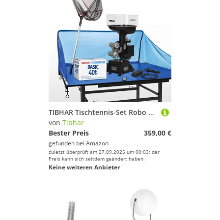
TIBHAR Tischtennis-Set Robo Pro Junior + 72 Bälle + Auffangnetz + Ball-Auflesenetz | Ballmaschine mit Infrarot-Fernbedienung | Ideal für Anfänger & Fortgeschrittene | TT-Trainer für daheim (orange)
von
Tibhar
Bester Preis
359,00 €
gefunden bei
Amazon
zuletzt überprüft am 27.09.2025 um 00:03; der
Preis kann sich seitdem geändert haben.
Keine weiteren Anbieter