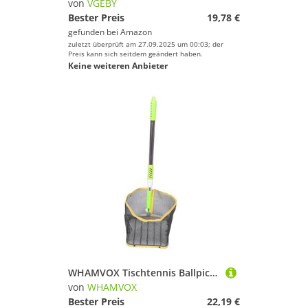
von
VGEBY
Bester Preis
19,78 €
gefunden bei
Amazon
zuletzt überprüft am 27.09.2025 um 00:03; der
Preis kann sich seitdem geändert haben.
Keine weiteren Anbieter
WHAMVOX Tischtennis Ballpicker mit Ausziehbarem Teleskopstiel Tragbarer Robuster Ball Sammler aus Edelstahl und Verstellbar für Verschiedene Höhen Vielseitig als Ballmaschine und Picker
von
WHAMVOX
Bester Preis
22,19 €