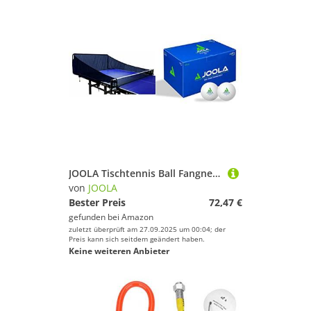
JOOLA Tischtennis Ball Fangnetz iPong TT Buddy für Roboter - Auffangnetz für Ballmaschine & Tischtennisbälle Training 40+ 120er Karton, Weiss
von
JOOLA
Bester Preis
72,47 €
gefunden bei
Amazon
zuletzt überprüft am 27.09.2025 um 00:04; der
Preis kann sich seitdem geändert haben.
Keine weiteren Anbieter