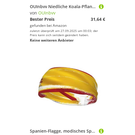
OUInbvv Niedliche Koala-Pflanzen-Geldbörse mit Metall-Reißverschluss, Passbuch und Scheckhalter, weiches, leichtes Design, Fächer
von
OUInbvv
Bester Preis
31,64 €
gefunden bei
Amazon
zuletzt überprüft am 27.09.2025 um 00:03; der
Preis kann sich seitdem geändert haben.
Keine weiteren Anbieter
Spanien-Flagge, modisches Sport-Stirnband, schweißabsorbierend, elastisch, atmungsaktiv, Unisex, für Laufen, Fitness, Yoga und andere Sportarten