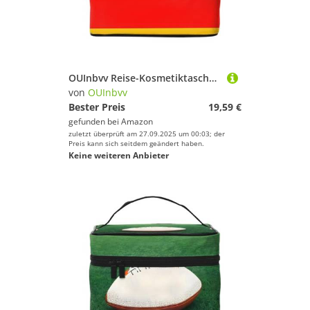
OUInbvv Reise-Kosmetiktasche mit Deutschland-Flagge, Organizer mit mehreren Fächern, großes Fassungsvermögen, Polyester-Twill-Tasche für Fitnessstudio, Camping und Geschäftsreisen
von
OUInbvv
Bester Preis
19,59 €
gefunden bei
Amazon
zuletzt überprüft am 27.09.2025 um 00:03; der
Preis kann sich seitdem geändert haben.
Keine weiteren Anbieter