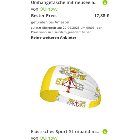
Umhängetasche mit neuseeländischer Flagge, mit mehreren Taschen, leicht zu tragen, geeignet für Sport, Reisen und den täglichen Gebrauch.
von
OUInbvv
Bester Preis
17,88 €
gefunden bei
Amazon
zuletzt überprüft am 27.09.2025 um 00:03; der
Preis kann sich seitdem geändert haben.
Keine weiteren Anbieter
Elastisches Sport-Stirnband mit Vatikan-Flagge, weich, hautfreundlich, schweißabsorbierend, atmungsaktiv, für eine Vielzahl von Outdoor-Sportarten
von
OUInbvv