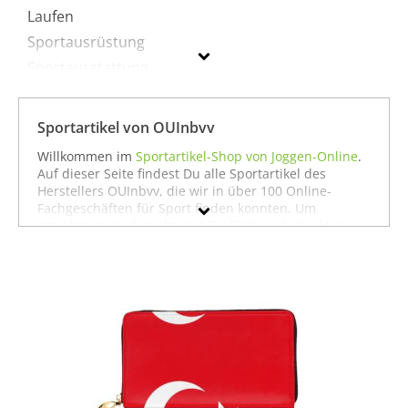
Laufen
Sportausrüstung
Sportausstattung
Sportbekleidung
Sportartikel von OUInbvv
OUInbvv
Willkommen im
Sportartikel-Shop von Joggen-Online
.
Auf dieser Seite findest Du alle Sportartikel des
Geschlecht
Herstellers OUInbvv, die wir in über 100 Online-
Fachgeschäften für Sport finden konnten. Um
Preis
gezielter zu suchen, kannst Du Dich auch direkt in
unseren Fachabteilungen für einzelne Sportarten
Farbe
umschauen. Dort findest Du zum Beispiel alle
Produkte von
OUInbvv für die Sportart Fitness &
Training
oder auch alles, was
OUInbvv für den Sport
Laufen
zu bieten hat. Wenn Du dort nicht findest, was
Du suchst, stöbere doch einfach ja nach Deiner
Sportart in der jeweiligen Sportabteilung - wir haben
für fast jeden Sport ein breites Angebot - vom
Laufen
über
Fußball
bis hin zu
Fitness
und
Boxen
. In jedem
Fall wünschen wir Dir viel Spaß und Erfolg mit Deinem