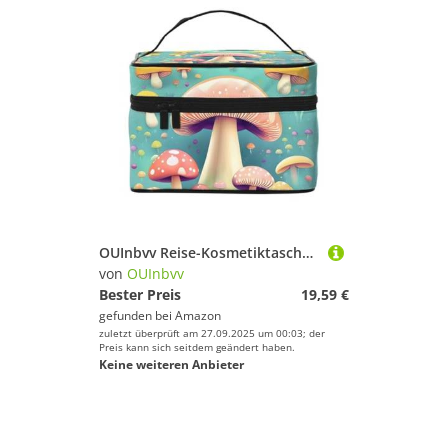
OUInbvv Reise-Kosmetiktasche mit kleinen Pilzen und mehreren Taschen, großes Fassungsvermögen, Polyester-Twill-Tasche für Fitnessstudio, Camping und Geschäftsreisen
von
OUInbvv
Bester Preis
19,59 €
gefunden bei
Amazon
zuletzt überprüft am 27.09.2025 um 00:03; der
Preis kann sich seitdem geändert haben.
Keine weiteren Anbieter