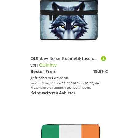
OUInbvv Reise-Kosmetiktasche mit wildem Wolfskopf, Organizer mit mehreren Taschen, großes Fassungsvermögen, Polyester-Twill-Tasche für Fitnessstudio, Camping und Geschäftsreisen
von
OUInbvv
Bester Preis
19,59 €
gefunden bei
Amazon
zuletzt überprüft am 27.09.2025 um 00:03; der
Preis kann sich seitdem geändert haben.
Keine weiteren Anbieter