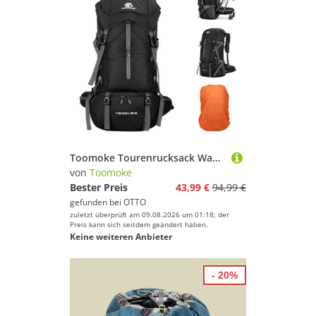
Toomoke Tourenrucksack Wanderrucksack 70L,Oxford Rucksack,Reiserucksack Camping Rucksack (Trekkingrucksack für Wandern, Klettern, Reisen Sport, mit Regenhülle, wasserfest & belüftetem Rücken), Separatem Schuhfach, wasserdicht, ultraleicht und reißfest
von
Toomoke
Bester Preis
43,99 €
94,99 €
gefunden bei
OTTO
zuletzt überprüft am 09.08.2026 um 01:18; der
Preis kann sich seitdem geändert haben.
Keine weiteren Anbieter
- 20%