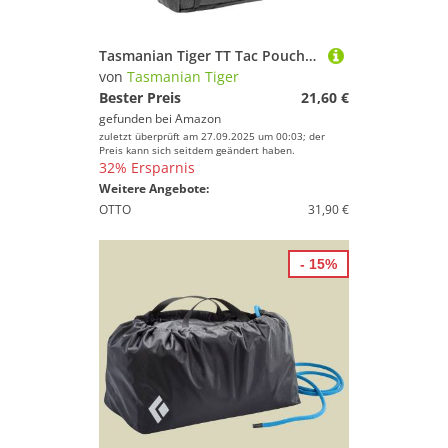
Tasmanian Tiger TT Tac Pouch 6.1 Rucksack Zusatz-Tasche mit Patch Klett-Fläche Molle-System kompatibel, Zubehör-Tasche für EDC, Werkzeug oder kleine Erste Hilfe Sets, 20 x 15 x 6 cm, Titan Grey
von
Tasmanian Tiger
Bester Preis
21,60 €
gefunden bei
Amazon
zuletzt überprüft am 27.09.2025 um 00:03; der
Preis kann sich seitdem geändert haben.
32% Ersparnis
Weitere Angebote:
OTTO
31,90 €
- 15%