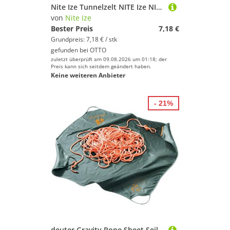
Nite Ize Tunnelzelt NITE Ize NI-SB5-03-11 Karabiner S-Biner Gr. 5 111 mm x 49 mm 1 St.
von
Nite Ize
Bester Preis
7,18 €
Grundpreis: 7,18 € / stk
gefunden bei
OTTO
zuletzt überprüft am 09.08.2026 um 01:18; der
Preis kann sich seitdem geändert haben.
Keine weiteren Anbieter
- 21%
deuter Gravity Rope Sheet Seilplane, teal-cinnamon, Dunkelgrau0317