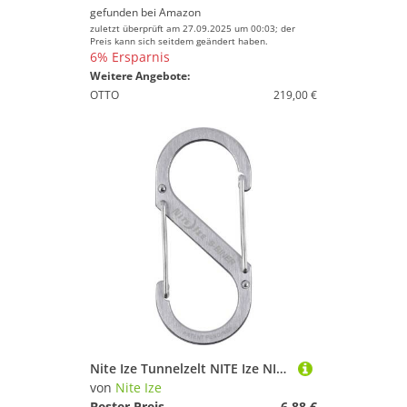
gefunden bei
Amazon
zuletzt überprüft am 27.09.2025 um 00:03; der
Preis kann sich seitdem geändert haben.
6% Ersparnis
Weitere Angebote:
OTTO
219,00 €
Nite Ize Tunnelzelt NITE Ize NI-SB4-03-11 Karabiner S-Biner Gr. 4 89 mm x 38 mm 1 St.
von
Nite Ize
Bester Preis
6,88 €