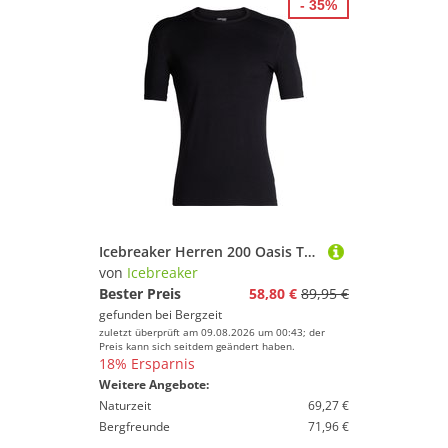
- 35%
Icebreaker Herren 200 Oasis T-Shirt
von
Icebreaker
Bester Preis
58,80 €
89,95 €
gefunden bei
Bergzeit
zuletzt überprüft am 09.08.2026 um 00:43; der
Preis kann sich seitdem geändert haben.
18% Ersparnis
Weitere Angebote:
Naturzeit
69,27 €
Bergfreunde
71,96 €