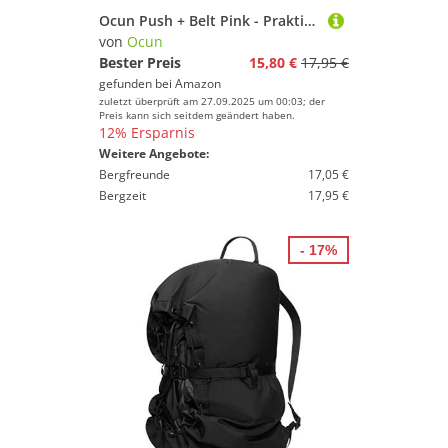
Marke
Ocun Push + Belt Pink - Praktischer stylischer Chalkbag, Größe One Size - Farbe Pink Twist
von
Ocun
Geschlecht
Bester Preis
15,80 €
17,95 €
Preis
gefunden bei
Amazon
zuletzt überprüft am 27.09.2025 um 00:03; der
Preis kann sich seitdem geändert haben.
% Sale
12% Ersparnis
Weitere Angebote:
Farbe
Bergfreunde
17,05 €
Bergzeit
17,95 €
- 17%