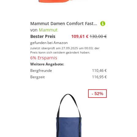
Mammut Damen Comfort Fast Adjust Klettergurt, Shark-Safety orange, S
von
Mammut
Bester Preis
109,61 €
130,00 €
gefunden bei
Amazon
zuletzt überprüft am 27.09.2025 um 00:03; der
Preis kann sich seitdem geändert haben.
6% Ersparnis
Weitere Angebote:
Bergfreunde
110,46 €
Bergzeit
116,95 €
- 52%