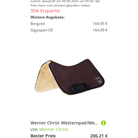
zuletzt überprüft am 09.08.2026 um 00:50; der
Preis kann sich seitdem geändert haben.
35% Ersparnis
Weitere Angebote:
Bergzeit
164,95 €
Gigasport DE
164,99 €
Werner Christ Westernpad/Western-Satteldecke Westernsattelpad aus echtem Lammfell (20 mm Wollhöhe), Einschubtaschen (ohne Polster), in braun, Gr.: 75x75 cm
von
Werner Christ
Bester Preis
206,21 €