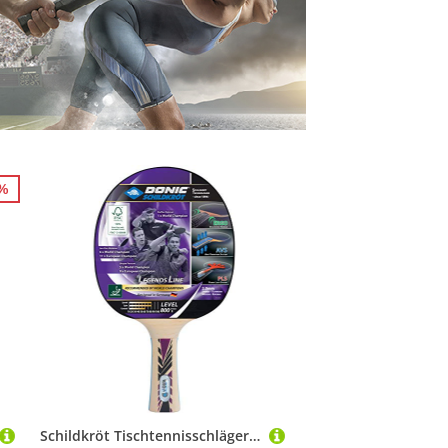
5%
Schildkröt Tischtennisschläger Legends 800 FSC, AVS, PLS & Ergo-Griff, 2,0 mm Schwamm, FSC Holz, Champion - ITTF Belag, 754425