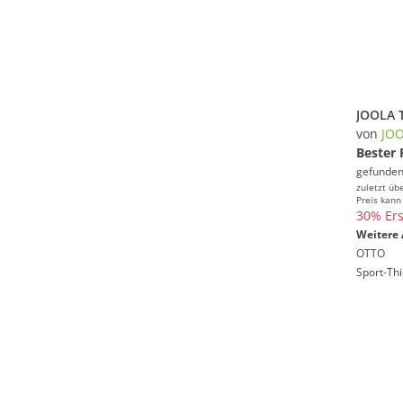
von
JO
Bester 
gefunden
zuletzt üb
Preis kann
30% Ers
Weitere 
OTTO
Sport-Th