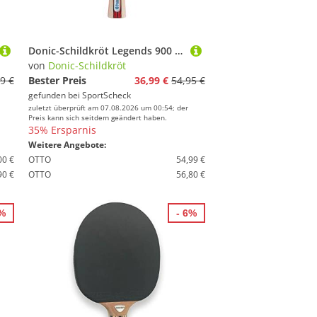
Donic-Schildkröt Legends 900 Tischtennisschläger
von
Donic-Schildkröt
9 €
Bester Preis
36,99 €
54,95 €
gefunden bei
SportScheck
zuletzt überprüft am 07.08.2026 um 00:54; der
Preis kann sich seitdem geändert haben.
35% Ersparnis
Weitere Angebote:
00 €
OTTO
54,99 €
90 €
OTTO
56,80 €
0%
- 6%