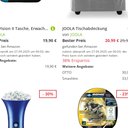
JOOLA Vision II Tasche, Erwachsene, Unisex, Schwarz (Schwarz), Einheitsgröße
JOOLA Tischabdeckung
OLA
von
JOOLA
Preis
19,90 €
Bester Preis
20,99 €
29,9
 bei
Amazon
gefunden bei
Amazon
erprüft am 27.09.2025 um 00:03; der
zuletzt überprüft am 27.09.2025 um 00:03; der
 sich seitdem geändert haben.
Preis kann sich seitdem geändert haben.
38% Ersparnis
Angebote:
19,90 €
Weitere Angebote:
OTTO
30,
SmashInn
33,
- 30%
- 2