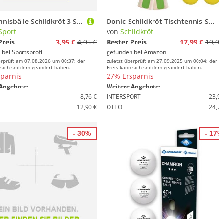
Tischtennisbälle Schildkröt 3 Stern Avantgarde 3er Packung
Donic-Schildkröt Tischtennis-Set Ping Pong, 2 Schläger mit Grün-Gelben Belägen, 3 gelbe Bälle, in Tragetasche, 788486
Sport
von
Schildkröt
Preis
3,95 €
4,95 €
Bester Preis
17,99 €
19,9
 bei
Sportsprofi
gefunden bei
Amazon
erprüft am 07.08.2026 um 00:37; der
zuletzt überprüft am 27.09.2025 um 00:04; der
 sich seitdem geändert haben.
Preis kann sich seitdem geändert haben.
parnis
27% Ersparnis
Angebote:
Weitere Angebote:
8,76 €
INTERSPORT
23,
12,90 €
OTTO
24,
- 30%
- 1