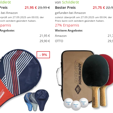
ildkröt
von
Schildkröt
Preis
21,95 €
23,99 €
Bester Preis
21,75 €
22,9
 bei
Amazon
gefunden bei
Amazon
erprüft am 27.09.2025 um 00:03; der
zuletzt überprüft am 27.09.2025 um 00:04; der
 sich seitdem geändert haben.
Preis kann sich seitdem geändert haben.
parnis
27% Ersparnis
Angebote:
Weitere Angebote:
21,95 €
Amazon
21,
29,90 €
OTTO
29,
- 9%