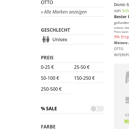
OTTO
von
Sch
» Alle Marken anzeigen
Bester 
gefunden
zuletzt üb
GESCHLECHT
Preis kann
9% Ersp
Unisex
Weitere 
OTTO
INTERSP
PREIS
0-25 €
25-50 €
50-100 €
150-250 €
250-500 €
% SALE
FARBE