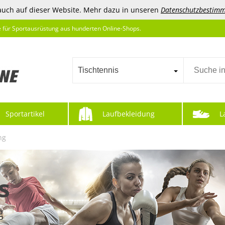
auch auf dieser Website. Mehr dazu in unseren
Datenschutzbestim
e für Sportausrüstung aus hunderten Online-Shops.
Tischtennis
Sportartikel
Laufbekleidung
L
ng
s
g