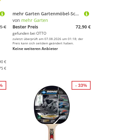
mehr Garten Gartenmöbel-Schutzhülle Protect, Premium Tischtennisplatte-Schutzhülle: 165(B)x40/80(T)x185(H) cm I Rob
von
mehr Garten
5 €
Bester Preis
72,90 €
gefunden bei
OTTO
zuletzt überprüft am 07.08.2026 um 01:18; der
Preis kann sich seitdem geändert haben.
Keine weiteren Anbieter
90 €
75 €
7%
- 33%