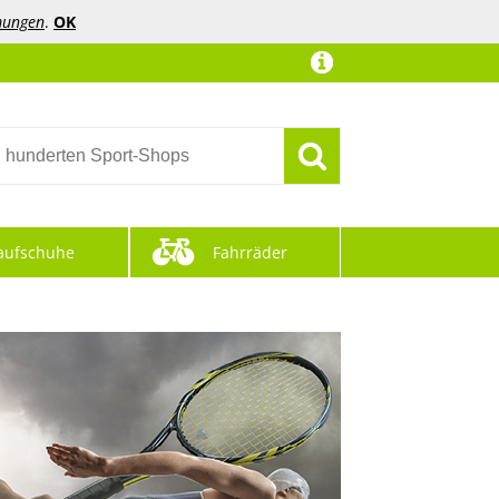
mungen
.
OK
aufschuhe
Fahrräder