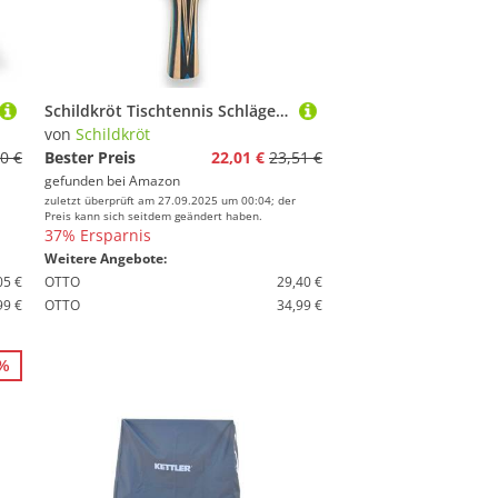
Schildkröt Tischtennis Schläger Top Teams 700 mit AVS Technologie und Ergo Griff Tischtennisschläger, One Size
von
Schildkröt
0 €
Bester Preis
22,01 €
23,51 €
gefunden bei
Amazon
zuletzt überprüft am 27.09.2025 um 00:04; der
Preis kann sich seitdem geändert haben.
37% Ersparnis
Weitere Angebote:
05 €
OTTO
29,40 €
99 €
OTTO
34,99 €
3%