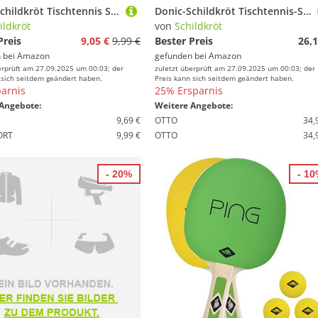
Donic-Schildkröt Tischtennis Schlägerhülle Trendline, Schlägerhülle für einen Schläger, inkl. Ballfach für 3 Bälle
Donic-Schildkröt Tischtennis-Set Persson 500, 2 Schläger mit angenehmen Korkgriff, 3 Bälle in sehr guter 2* Qualität, wertige Tasche, komplette Ausstattung, 788490
ildkröt
von
Schildkröt
Preis
9,05 €
9,99 €
Bester Preis
26,1
 bei
Amazon
gefunden bei
Amazon
erprüft am 27.09.2025 um 00:03; der
zuletzt überprüft am 27.09.2025 um 00:03; der
 sich seitdem geändert haben.
Preis kann sich seitdem geändert haben.
arnis
25% Ersparnis
Angebote:
Weitere Angebote:
9,69 €
OTTO
34,
ORT
9,99 €
OTTO
34,
- 20%
- 1