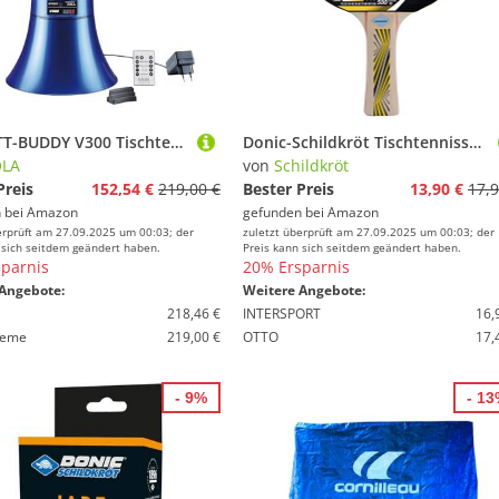
JOOLA TT-BUDDY V300 Tischtennis-Roboter, Blau
Donic-Schildkröt Tischtennisschläger Legends 500 FSC, AVS-Griffdämpfung, 1,8 mm Schwamm, FSC Holz, Elite - ITTF Belag, 714407
OLA
von
Schildkröt
Preis
152,54 €
219,00 €
Bester Preis
13,90 €
17,9
 bei
Amazon
gefunden bei
Amazon
erprüft am 27.09.2025 um 00:03; der
zuletzt überprüft am 27.09.2025 um 00:03; der
 sich seitdem geändert haben.
Preis kann sich seitdem geändert haben.
parnis
20% Ersparnis
Angebote:
Weitere Angebote:
218,46 €
INTERSPORT
16,
ieme
219,00 €
OTTO
17,
- 9%
- 1