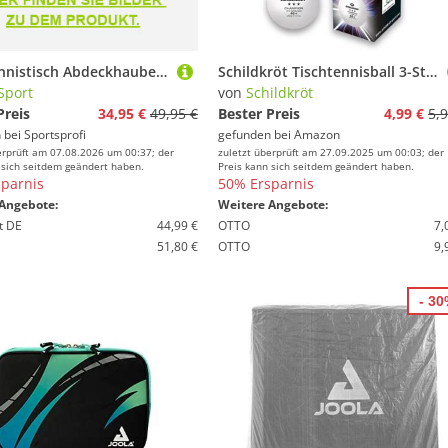
Tischtennistisch Abdeckhaube Donic Universal
Schildkröt Tischtennisball 3-Stern Champion ITTF, Wettkampfball in Poly 40+ Qualität, 3 Stk. im Karton, weiß, 608540
Sport
von
Schildkröt
Preis
34,95 €
49,95 €
Bester Preis
4,99 €
5,9
 bei
Sportsprofi
gefunden bei
Amazon
erprüft am 07.08.2026 um 00:37; der
zuletzt überprüft am 27.09.2025 um 00:03; der
 sich seitdem geändert haben.
Preis kann sich seitdem geändert haben.
parnis
50% Ersparnis
Angebote:
Weitere Angebote:
t DE
44,99 €
OTTO
7,
51,80 €
OTTO
9,
- 3