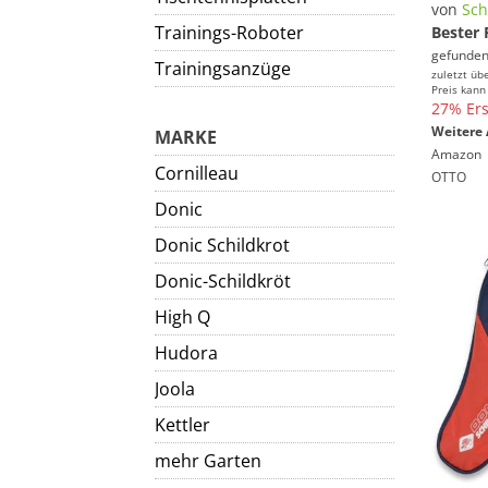
von
Sch
Trainings-Roboter
Bester 
gefunden
Trainingsanzüge
zuletzt üb
Preis kann
27% Ers
Weitere 
MARKE
Amazon
Cornilleau
OTTO
Donic
Donic Schildkrot
Donic-Schildkröt
High Q
Hudora
Joola
Kettler
mehr Garten