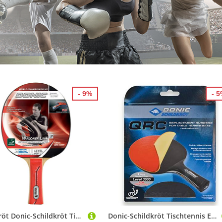
- 9%
- 
Schildkröt Donic-Schildkröt Tischtennisschläger Waldner 600, Holz/Natur
Donic-Schildkröt Tischtennis Ersatzbelag QRC Level 3000 Energy - Spieltyp: Attack, schwarz/Rot, M