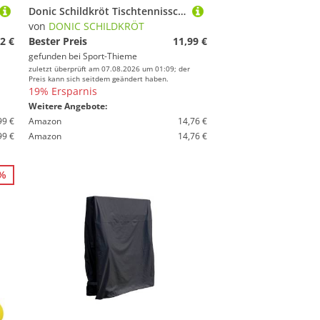
Donic Schildkröt Tischtennisschläger "Champsline 400"
von
DONIC SCHILDKRÖT
2 €
Bester Preis
11,99 €
gefunden bei
Sport-Thieme
zuletzt überprüft am 07.08.2026 um 01:09; der
Preis kann sich seitdem geändert haben.
19% Ersparnis
Weitere Angebote:
99 €
Amazon
14,76 €
99 €
Amazon
14,76 €
0%