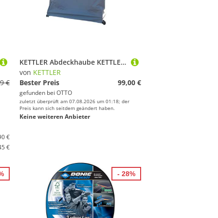
KETTLER Abdeckhaube KETTLER Abdeckhaube für Tischtennisplatten, Klettverschluss
von
KETTLER
9 €
Bester Preis
99,00 €
gefunden bei
OTTO
zuletzt überprüft am 07.08.2026 um 01:18; der
Preis kann sich seitdem geändert haben.
Keine weiteren Anbieter
90 €
45 €
3%
- 28%