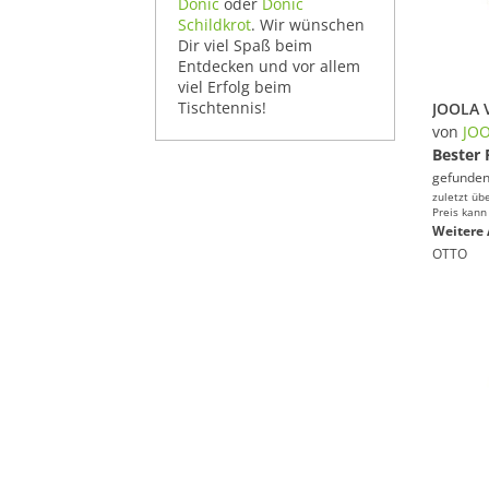
Donic
oder
Donic
Schildkrot
. Wir wünschen
Dir viel Spaß beim
Entdecken und vor allem
viel Erfolg beim
Tischtennis!
von
JO
Bester 
gefunden
zuletzt üb
Preis kann
Weitere 
OTTO