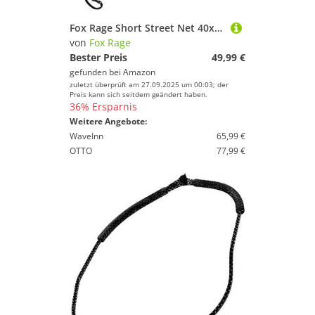
Fox Rage Short Street Net 40x50cm - Raubfischkescher für Zander & Barsch, Unterfangkescher zum aktiven Raubfischangeln, Kescher zum Streetfishing
von
Fox Rage
Bester Preis
49,99 €
gefunden bei
Amazon
zuletzt überprüft am 27.09.2025 um 00:03; der
Preis kann sich seitdem geändert haben.
36% Ersparnis
Weitere Angebote:
WaveInn
65,99 €
OTTO
77,99 €