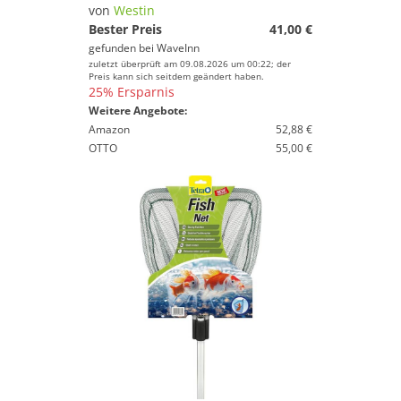
Karpfenliegen
von
Westin
Kescher
Bester Preis
41,00 €
gefunden bei
WaveInn
Reusen
zuletzt überprüft am 09.08.2026 um 00:22; der
Rutenhalter
Preis kann sich seitdem geändert haben.
25% Ersparnis
Rutentaschen
Weitere Angebote:
Angelschnüre
Amazon
52,88 €
OTTO
55,00 €
Bissanzeiger
Eisangeln
Fliegenfischen
Köder
Räuchermaterial
Rollen
Ruten
Watschuhe & Anglerstiefel
Marke