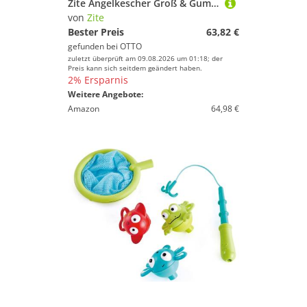
Zite Angelkescher Groß & Gummiert - Bootskescher mit Maßband-Skala für Raubfisch-Angeln
von
Zite
Bester Preis
63,82 €
gefunden bei
OTTO
zuletzt überprüft am 09.08.2026 um 01:18; der
Preis kann sich seitdem geändert haben.
2% Ersparnis
Weitere Angebote:
Amazon
64,98 €