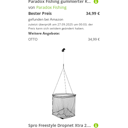
Paradox Fishing gummierter Kescher 2,1m I Teleskop Kescher Angeln I gummiert Angelkescher Angel Kescher Unterfangkescher gummiert Kescher gummiert - Kescher Angeln
von
Paradox Fishing
Bester Preis
34,99 €
gefunden bei
Amazon
zuletzt überprüft am 27.09.2025 um 00:03; der
Preis kann sich seitdem geändert haben.
Weitere Angebote:
OTTO
34,99 €
Spro Freestyle Dropnet Xtra 2.0 Wandkescher für Hecht, Zander & Barsch, Kescher zum Spinnfischen