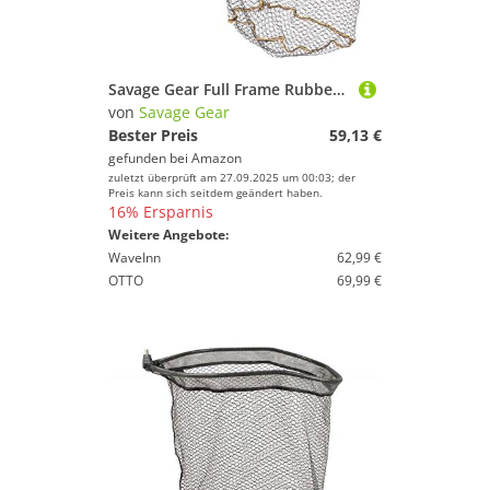
Savage Gear Full Frame Rubber mesh Landing Net L 50x65cm - Kescher zum Spinnfischen, Unterfangkescher für Raubfische, Hechtkescher
von
Savage Gear
Bester Preis
59,13 €
gefunden bei
Amazon
zuletzt überprüft am 27.09.2025 um 00:03; der
Preis kann sich seitdem geändert haben.
16% Ersparnis
Weitere Angebote:
WaveInn
62,99 €
OTTO
69,99 €