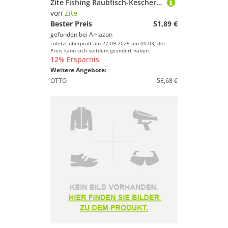
Zite Fishing Raubfisch-Kescher Gummiert mit Schultergurt - Hecht-Kescher Faltbar & Zander Angelkescher Groß 165cm
von
Zite
Bester Preis
51,89 €
gefunden bei
Amazon
zuletzt überprüft am 27.09.2025 um 00:03; der
Preis kann sich seitdem geändert haben.
12% Ersparnis
Weitere Angebote:
OTTO
58,68 €