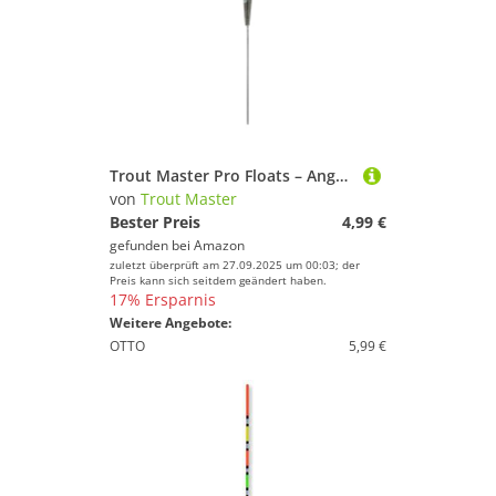
Trout Master Pro Floats – Angelposen aus robustem Eva-Material, Vorbebleite Posen, Durchlauf- und Feststellposen für Forelle, Stör, Karpfen, Barsch und mehr (Pro Float Turbo, 4g)
von
Trout Master
Bester Preis
4,99 €
gefunden bei
Amazon
zuletzt überprüft am 27.09.2025 um 00:03; der
Preis kann sich seitdem geändert haben.
17% Ersparnis
Weitere Angebote:
OTTO
5,99 €