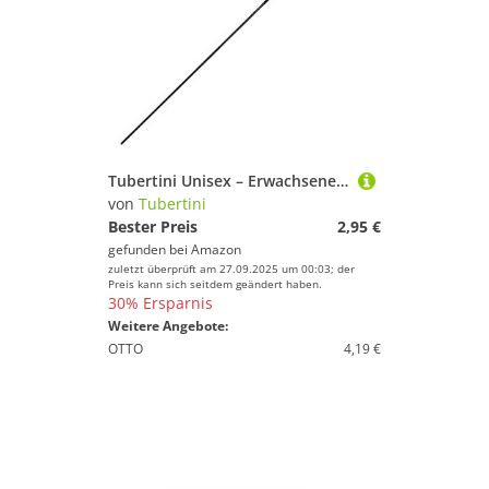
Tubertini Unisex – Erwachsene 10C4404314C10 Trota 1 Pose-Forellenpose zum Schleppangeln auf Forelle, Angelpose zum Forellenangeln, Forellenschwimmer, Schlepppose, Tragkraft:4g, Bunt, Normal
von
Tubertini
Bester Preis
2,95 €
gefunden bei
Amazon
zuletzt überprüft am 27.09.2025 um 00:03; der
Preis kann sich seitdem geändert haben.
30% Ersparnis
Weitere Angebote:
OTTO
4,19 €