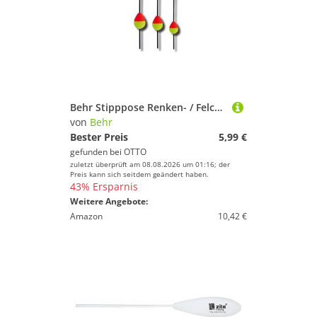
Behr Stipppose Renken- / Felchen-Posen Hegenepose in 3 Längen und Tragkraft von Behr, Der Posenkörper ist auf dem Führungsstab verschiebbar
von
Behr
Bester Preis
5,99 €
gefunden bei
OTTO
zuletzt überprüft am 08.08.2026 um 01:16; der
Preis kann sich seitdem geändert haben.
43% Ersparnis
Weitere Angebote:
Amazon
10,42 €