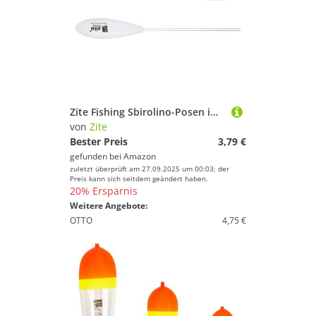
Zite Fishing Sbirolino-Posen im Doppelpack | Sbirulino 15g Schwimmend 2 STK | Schlepp-Pose für Forellenangeln mit Teig & Trout Spoon | Aerodynamisches Design für hohe Wurfweiten
von
Zite
Bester Preis
3,79 €
gefunden bei
Amazon
zuletzt überprüft am 27.09.2025 um 00:03; der
Preis kann sich seitdem geändert haben.
20% Ersparnis
Weitere Angebote:
OTTO
4,75 €