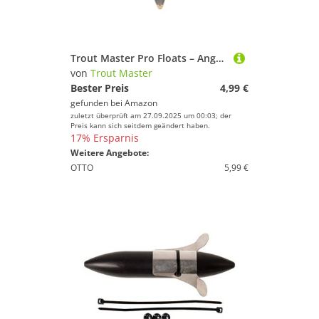
Trout Master Pro Floats – Angelposen aus robustem Eva-Material, Vorbebleite Posen, Durchlauf- und Feststellposen für Forelle, Stör, Karpfen, Barsch und mehr (Pro Float Floater, 6+1g)
von
Trout Master
Bester Preis
4,99 €
gefunden bei
Amazon
zuletzt überprüft am 27.09.2025 um 00:03; der
Preis kann sich seitdem geändert haben.
17% Ersparnis
Weitere Angebote:
OTTO
5,99 €