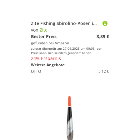
Zite Fishing Sbirolino-Posen im Doppelpack | Sbirulino 20g Schwimmend 2 STK | Schlepp-Pose für Forellenangeln mit Teig & Trout Spoon | Aerodynamisches Design für hohe Wurfweiten
von
Zite
Bester Preis
3,89 €
gefunden bei
Amazon
zuletzt überprüft am 27.09.2025 um 00:03; der
Preis kann sich seitdem geändert haben.
24% Ersparnis
Weitere Angebote:
OTTO
5,12 €