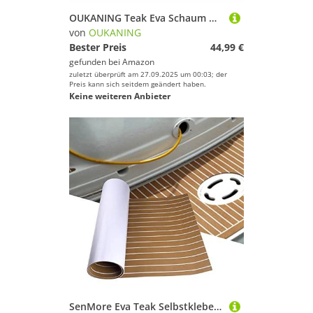
OUKANING Teak Eva Schaum Deckbeschläge, 240x90cm (35.4" X 94.5") Selbstklebend Bodenbelag für Boot Rutschfester Teppich Matte Bodenmatte für Yacht Teakholz-Deck Fußboden (Blau)
von
OUKANING
Bester Preis
44,99 €
gefunden bei
Amazon
zuletzt überprüft am 27.09.2025 um 00:03; der
Preis kann sich seitdem geändert haben.
Keine weiteren Anbieter
SenMore Eva Teak Selbstklebender Schaumboot Yachtboden rutschfeste Matte Marine Deckbeschläge für Boote Yacht Marine Teppich mit Selbstklebender Rückseite,240x90cm