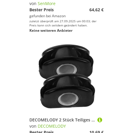
von
SenMore
Bester Preis
64,62 €
gefunden bei
Amazon
zuletzt überprüft am 27.09.2025 um 00:03; der
Preis kann sich seitdem geändert haben.
Keine weiteren Anbieter
DECOMELODY 2 Stück Teiliges Kabelclip Edelstahl Schwarzer Nylon-kabelhalter für Boote und Yachten Metallklemmen zur Sicheren Kabelführung bei Wohnmobilen und Maritimen Deckbeschlägen
von
DECOMELODY
Bester Preis
10,69 €