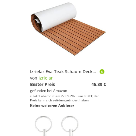
Izrielar Eva-Teak Schaum Deckbeschläge Boot Matte, Teak Decking Marine Boot Bodenbelag, wasserdicht Selbstklebend ungiftig rutschfest Matte,240 x 90 cm, Braune
von
Izrielar
Bester Preis
45,89 €
gefunden bei
Amazon
zuletzt überprüft am 27.09.2025 um 00:03; der
Preis kann sich seitdem geändert haben.
Keine weiteren Anbieter