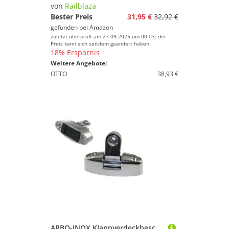
Sitze für Boote
von
Railblaza
Steuerungsausrüstung
Bester Preis
31,95 €
32,92 €
gefunden bei
Amazon
Wasserdichte Taschen
zuletzt überprüft am 27.09.2025 um 00:03; der
Preis kann sich seitdem geändert haben.
18% Ersparnis
Marke
Weitere Angebote:
OTTO
38,93 €
Geschlecht
Preis
% Sale
Farbe
ARBO-INOX Klappverdeckbeschlag Deckbeschlag für Bimini Sonnensegel