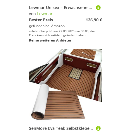
Lewmar Unisex – Erwachsene Retro Fit Stay Arm Kit #360918999, Multi
von
Lewmar
Bester Preis
126,90 €
gefunden bei
Amazon
zuletzt überprüft am 27.09.2025 um 00:03; der
Preis kann sich seitdem geändert haben.
Keine weiteren Anbieter
SenMore Eva Teak Selbstklebender Schaumboot Yachtboden rutschfeste Matte Marine Deckbeschläge für Boote Yacht Marine Teppich mit Selbstklebender Rückseite,240x90cm