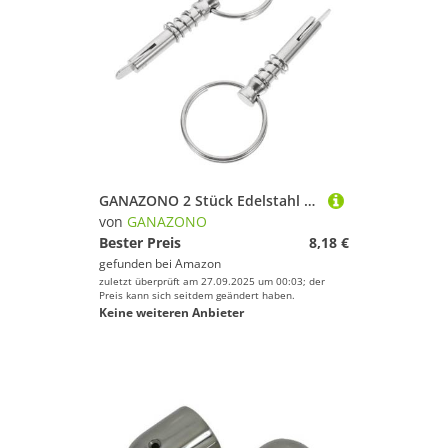
GANAZONO 2 Stück Edelstahl Yacht Pin Federbelastete Schnellverschluss Bootssicherung Korrosionsbeständig Tragbar Passend für Bimini top und Deckbeschläge Praktisches Zubehör für Yacht und
von
GANAZONO
Bester Preis
8,18 €
gefunden bei
Amazon
zuletzt überprüft am 27.09.2025 um 00:03; der
Preis kann sich seitdem geändert haben.
Keine weiteren Anbieter