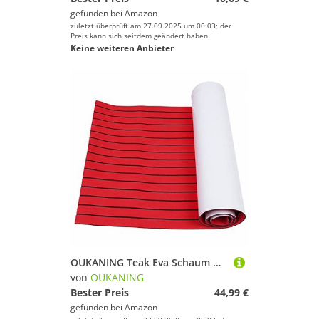
gefunden bei
Amazon
zuletzt überprüft am 27.09.2025 um 00:03; der
Preis kann sich seitdem geändert haben.
Keine weiteren Anbieter
OUKANING Teak Eva Schaum Deckbeschläge, 240x90cm (35.4" X 94.5") Selbstklebend Bodenbelag für Boot Rutschfester Teppich Matte Bodenmatte für Yacht Teakholz-Deck Fußboden (Rot)
von
OUKANING
Bester Preis
44,99 €
gefunden bei
Amazon