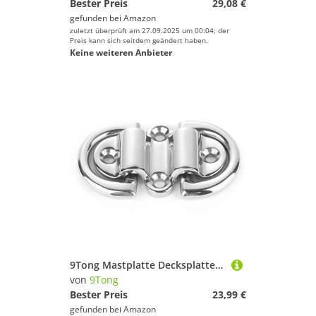
Bester Preis
29,08 €
gefunden bei
Amazon
zuletzt überprüft am 27.09.2025 um 00:04; der
Preis kann sich seitdem geändert haben.
Keine weiteren Anbieter
9Tong Mastplatte Decksplatte Klappbar Augplatten Edelstahl Zurröse Schwerlast Ösenplatte U Haken Marine Boote Augplatte Ring Öse Stark Pad Eye Deckbeschläge SUS316
von
9Tong
Bester Preis
23,99 €
gefunden bei
Amazon