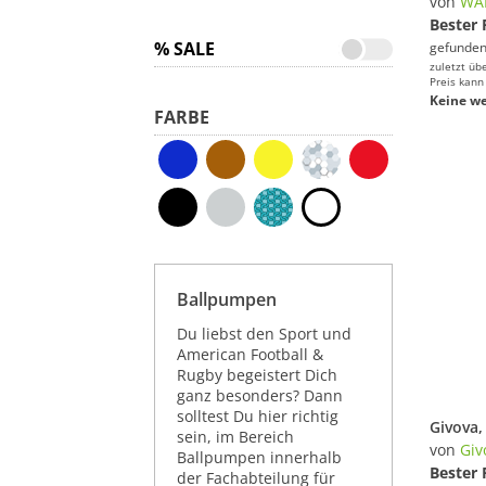
von
WA
Bester 
% SALE
gefunden
zuletzt üb
Preis kann
Keine we
FARBE
Ballpumpen
Du liebst den Sport und
American Football &
Rugby begeistert Dich
ganz besonders? Dann
solltest Du hier richtig
sein, im Bereich
von
Giv
Ballpumpen innerhalb
Bester 
der Fachabteilung für