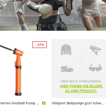
- 27%
adidas Herren Football Pump Kolben, Red/White/Solar Red, One Size
Uhlsport Ballpumpe gro? schwarz wei? 100118801 Gr. NOSIZE