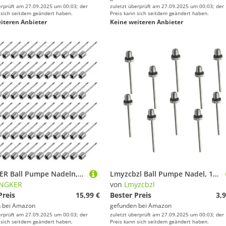
erprüft am 27.09.2025 um 00:03; der
zuletzt überprüft am 27.09.2025 um 00:03; der
 sich seitdem geändert haben.
Preis kann sich seitdem geändert haben.
iteren Anbieter
Keine weiteren Anbieter
DONGKER Ball Pumpe Nadeln,100 Stück Fußball Luftpumpennadel, Edelstahl Ventilnadeln Ersatznadeln für Fußball, Basketball, Volleyball, Rugby, Fußball und andere Sportbälle
Lmyzcbzl Ball Pumpe Nadel, 10 Pcs Ballpumpe Nadeln, Luftpumpennadel, Doppelloch Aufblasbare Nadel, Ballpumpen-Aufblasnadeln, für Basketball, Volleyball, Rugby, Fußball, Sportbällen
NGKER
von
Lmyzcbzl
Preis
15,99 €
Bester Preis
3,9
 bei
Amazon
gefunden bei
Amazon
erprüft am 27.09.2025 um 00:03; der
zuletzt überprüft am 27.09.2025 um 00:03; der
 sich seitdem geändert haben.
Preis kann sich seitdem geändert haben.