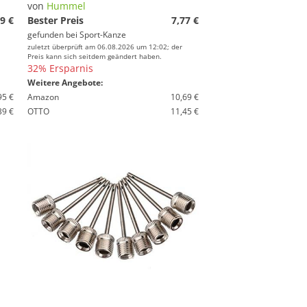
von
Hummel
9 €
Bester Preis
7,77 €
gefunden bei
Sport-Kanze
zuletzt überprüft am 06.08.2026 um 12:02; der
Preis kann sich seitdem geändert haben.
32% Ersparnis
Weitere Angebote:
95 €
Amazon
10,69 €
39 €
OTTO
11,45 €