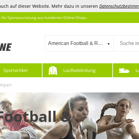
auch auf dieser Website. Mehr dazu in unseren
Datenschutzbestim
e für Sportausrüstung aus hunderten Online-Shops.
American Football & Rugby
Sportartikel
Laufbekleidung
L
umpen
Football &