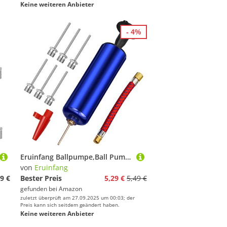
Keine weiteren Anbieter
- 4%
Eruinfang Ballpumpe,Ball Pumpe Luftpumpe Inflator mit 7 Nadeln 1 Düsen und 1 Ventil Adapter für Basketball, Fußball, Volleyball, Rugby Ball, Luftballons, Swimming Ring und Andere Aufblasbare Bälle
von
Eruinfang
9 €
Bester Preis
5,29 €
5,49 €
gefunden bei
Amazon
zuletzt überprüft am 27.09.2025 um 00:03; der
Preis kann sich seitdem geändert haben.
Keine weiteren Anbieter