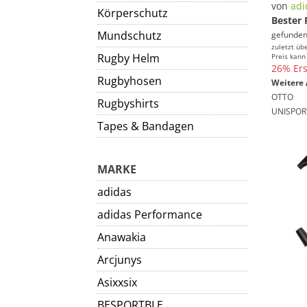
von
adi
Körperschutz
Bester 
Mundschutz
gefunden
zuletzt üb
Rugby Helm
Preis kann
26% Ers
Rugbyhosen
Weitere 
OTTO
Rugbyshirts
UNISPOR
Tapes & Bandagen
MARKE
adidas
adidas Performance
Anawakia
Arcjunys
Asixxsix
BESPORTBLE