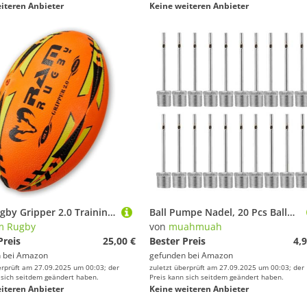
iteren Anbieter
Keine weiteren Anbieter
Ram Rugby Gripper 2.0 Trainingsball, England nr. 1, Handgenäht, 3D-Grip für Optimale Ballkontrolle, mit Doppelventil-Pumpe (Neon Orange, Größe 4)
Ball Pumpe Nadel, 20 Pcs Ballpumpe Nadeln, Luftpumpennadel, Doppelloch Aufblasbare Nadel, Ballpumpen-Aufblasnadeln, für Basketball, Volleyball, Rugby, Fußball, Sportbällen.
m Rugby
von
muahmuah
Preis
25,00 €
Bester Preis
4,9
 bei
Amazon
gefunden bei
Amazon
erprüft am 27.09.2025 um 00:03; der
zuletzt überprüft am 27.09.2025 um 00:03; der
 sich seitdem geändert haben.
Preis kann sich seitdem geändert haben.
iteren Anbieter
Keine weiteren Anbieter