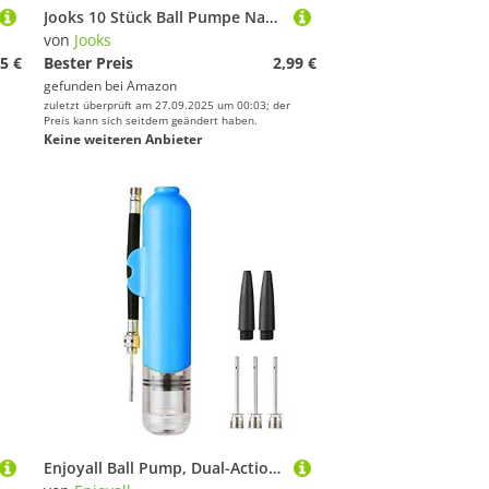
Jooks 10 Stück Ball Pumpe Nadel Ventilnadel Ballnadel Hohlnadel für Ballpumpe Fußball Schraubgewinde Nadeln für Fußbälle Rugby-Bälle Volleybälle
von
Jooks
5 €
Bester Preis
2,99 €
gefunden bei
Amazon
zuletzt überprüft am 27.09.2025 um 00:03; der
Preis kann sich seitdem geändert haben.
Keine weiteren Anbieter
Enjoyall Ball Pump, Dual-Action Ballpumpe mit 2 Ersatznadeln: Luftepumpe für Ihren Fußball, Rugby Ball, Volleyball, Basketball, Handball und Andere aufblasbare Bälle