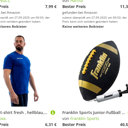
NGCL
von
Harilla
Preis
7,99 €
Bester Preis
11,3
 bei
Amazon
gefunden bei
Amazon
erprüft am 27.09.2025 um 00:03; der
zuletzt überprüft am 27.09.2025 um 00:03; der
 sich seitdem geändert haben.
Preis kann sich seitdem geändert haben.
iteren Anbieter
Keine weiteren Anbieter
Givova, t-shirt fresh , hellblau, M
Franklin Sports Junior-Fußball - Kids Junior Size Youth Football - Synthetic Leather - Extra Grip - Schwarz/Gold - Air Pump Included
ova
von
Franklin Sports
Preis
6,31 €
Bester Preis
40,5