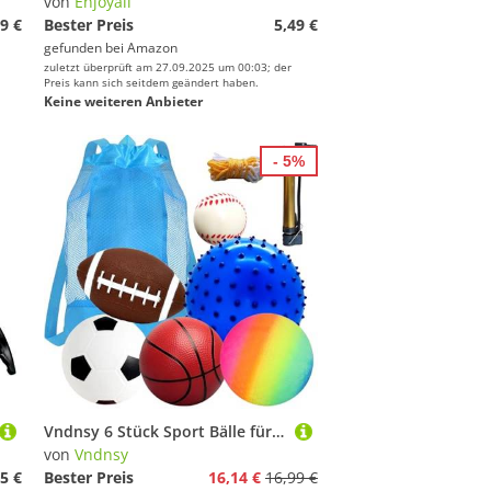
von
Enjoyall
9 €
Bester Preis
5,49 €
gefunden bei
Amazon
zuletzt überprüft am 27.09.2025 um 00:03; der
Preis kann sich seitdem geändert haben.
Keine weiteren Anbieter
- 5%
Vndnsy 6 Stück Sport Bälle für Kleinkinder, Fußball Rugby-Ball Basketball Volleyball Baseball Sensory Ball, mit Pumpe, Kleinkind Sport Spielzeug, für Jungen Mädchen, Kinderball Drinnen und Draußen
von
Vndnsy
5 €
Bester Preis
16,14 €
16,99 €