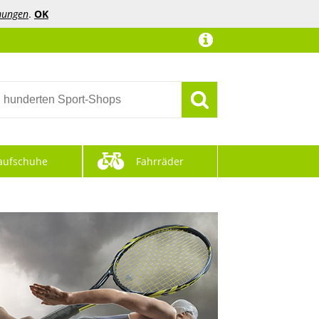
mungen
.
OK
aufschuhe
Fahrräder