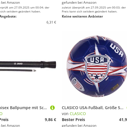
 bei
Amazon
gefunden bei
Amazon
erprüft am 27.09.2025 um 00:04; der
zuletzt überprüft am 27.09.2025 um 00:03; der
 sich seitdem geändert haben.
Preis kann sich seitdem geändert haben.
Angebote:
Keine weiteren Anbieter
6,31 €
JAKO Unisex Ballpumpe mit Schlauch, Schwarz, Empty/NO Size
CLASICO USA-Fußball, Größe 5, Spielball mit kräftiger blauer Basis und roten und weißen USA-Farben, inklusive Pumpe und Nadel, für Kinder ab 14 Jahren
KO
von
CLASICO
Preis
9,86 €
Bester Preis
41,9
 bei
Amazon
gefunden bei
Amazon