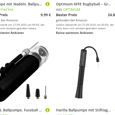
Ballpumpe mit Nadeln, Ballpumpe Fußball mit 5 Ball Pumpe Nadeln,1 aufblasbarer Verlängerungsschlauch,1 lange Düse,1 kurze Düse für Basketball Volleyball Rugby Ball Badezubehör Andere Aufblasbare Bälle
Optimum AFFE Rugbyball – Größe 3 – mit Pumpe
nherYee
von
OPTIMUM
Preis
9,99 €
Bester Preis
24,8
 bei
Amazon
gefunden bei
Amazon
erprüft am 27.09.2025 um 00:03; der
zuletzt überprüft am 27.09.2025 um 00:03; der
 sich seitdem geändert haben.
Preis kann sich seitdem geändert haben.
iteren Anbieter
Keine weiteren Anbieter
WANGCL Ballpumpe, Fussball Pumpe Luftpumpe Ball für Basketball FußBall Volleyball Rugby Ball Luftballons Swimming Ring und Andere Aufblasbare BäLle
Harilla Ballpumpe mit Stiftlager, manuelle Pumpe für alle Übungsbälle, Handpumpe Aufblasensystem für Fußball -Volleyball -Rugby -Ball, Schwarz