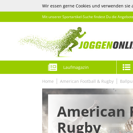
Wir essen gerne Cookies und verwenden sie 
Mit unserer Sportartikel-Suche findest Du die Angebot
Laufmagazin
Home
American Football & Rugby
Ballp
American 
Rugby