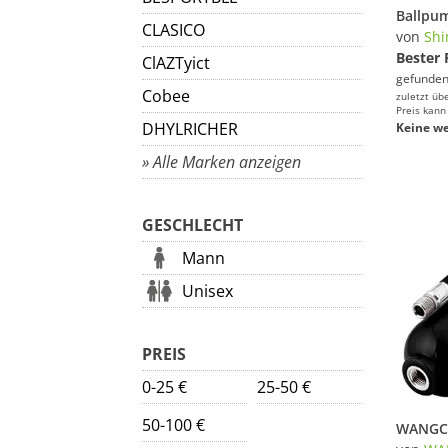
CLASICO
von
Shi
Bester 
ClAZTyict
gefunden
Cobee
zuletzt üb
Preis kann
DHYLRICHER
Keine we
» Alle Marken anzeigen
GESCHLECHT
Mann
Unisex
PREIS
0-25 €
25-50 €
50-100 €