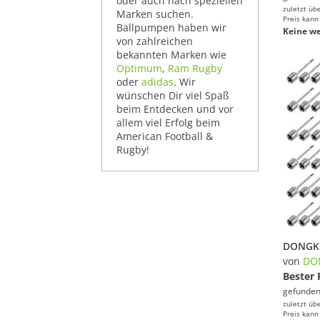
oder auch nach speziellen
zuletzt üb
Marken suchen.
Preis kann
Ballpumpen haben wir
Keine we
von zahlreichen
bekannten Marken wie
Optimum
,
Ram Rugby
oder
adidas
. Wir
wünschen Dir viel Spaß
beim Entdecken und vor
allem viel Erfolg beim
American Football &
Rugby!
von
DO
Bester 
gefunden
zuletzt üb
Preis kann