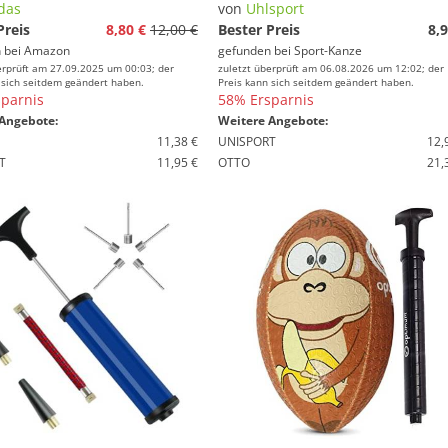
das
von
Uhlsport
Preis
8,80 €
12,00 €
Bester Preis
8,9
 bei
Amazon
gefunden bei
Sport-Kanze
erprüft am 27.09.2025 um 00:03; der
zuletzt überprüft am 06.08.2026 um 12:02; der
 sich seitdem geändert haben.
Preis kann sich seitdem geändert haben.
parnis
58% Ersparnis
Angebote:
Weitere Angebote:
11,38 €
UNISPORT
12,
T
11,95 €
OTTO
21,