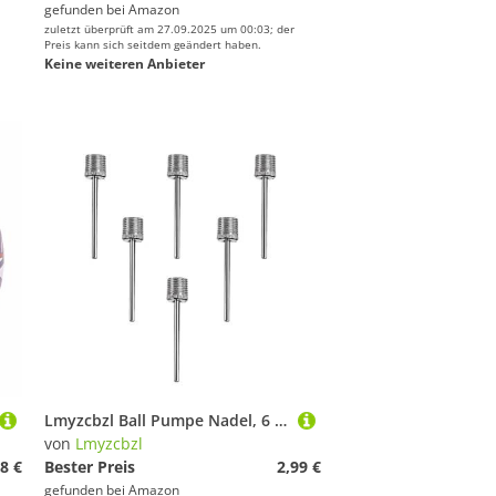
gefunden bei
Amazon
zuletzt überprüft am 27.09.2025 um 00:03; der
Preis kann sich seitdem geändert haben.
Keine weiteren Anbieter
Lmyzcbzl Ball Pumpe Nadel, 6 Pcs Luftpumpennadel, Doppelloch Aufblasbare Nadel, Ballpumpen-Aufblasnadeln, für Basketball, Volleyball, Rugby, Fußball, Sportbällen
von
Lmyzcbzl
8 €
Bester Preis
2,99 €
gefunden bei
Amazon