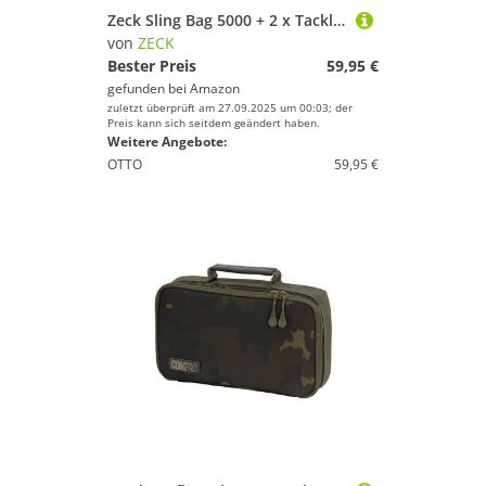
Zeck Sling Bag 5000 + 2 x Tackle Box WP M - Kunstködertasche für Wobbler & Gummifische, Angeltasche für Kunstköder, Tackletasche
von
ZECK
Bester Preis
59,95 €
gefunden bei
Amazon
zuletzt überprüft am 27.09.2025 um 00:03; der
Preis kann sich seitdem geändert haben.
Weitere Angebote:
OTTO
59,95 €