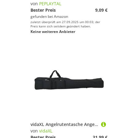
Karpfenliegen
von
PEPLAYTAL
Kescher
Bester Preis
9,09 €
gefunden bei
Amazon
Reusen
zuletzt überprüft am 27.09.2025 um 00:03; der
Rutenhalter
Preis kann sich seitdem geändert haben.
Keine weiteren Anbieter
Rutentaschen
Angelschnüre
Bissanzeiger
Eisangeln
Fliegenfischen
Köder
Räuchermaterial
Rollen
Ruten
Watschuhe & Anglerstiefel
vidaXL Angelrutentasche Angelrutentasche Schwarz 160 cm Oxford-Gewebe
Marke
von
vidaXL
Bester Preis
31,99 €