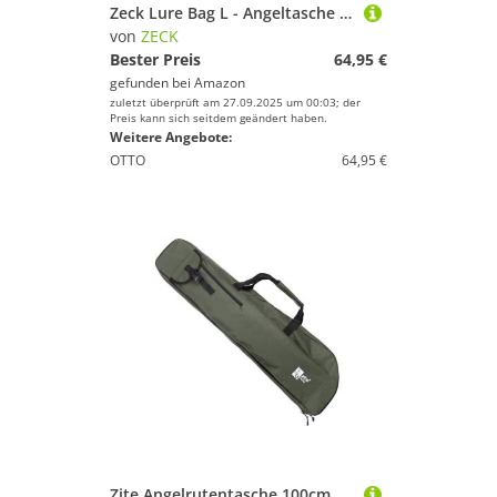
Zeck Lure Bag L - Angeltasche 43x24x33cm
von
ZECK
Bester Preis
64,95 €
gefunden bei
Amazon
zuletzt überprüft am 27.09.2025 um 00:03; der
Preis kann sich seitdem geändert haben.
Weitere Angebote:
OTTO
64,95 €
Zite Angelrutentasche 100cm Futteral für Teleskopruten mit Schultergurten & Tragegriffen