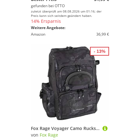
Geschlecht
gefunden bei
OTTO
zuletzt überprüft am 08.08.2026 um 01:16; der
Preis kann sich seitdem geändert haben.
Preis
14% Ersparnis
Weitere Angebote:
% Sale
Amazon
36,99 €
Farbe
- 13%
Fox Rage Voyager Camo Rucksack 50x39x26cm - Angelrucksack, Rucksack für Kunstköder und Zubehör, Angeltasche fürs Spinnfischen
von
Fox Rage