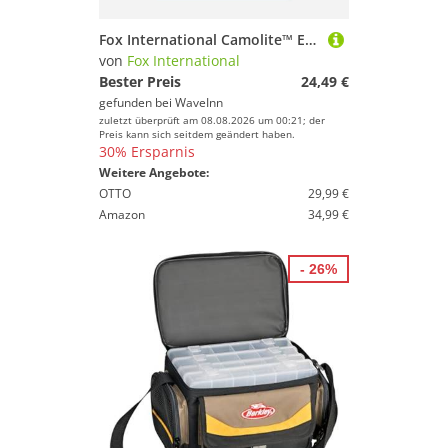
Fox International Camolite™ Explorer Retractable Single Rod Holdall Grün 135 cm
von
Fox International
Bester Preis
24,49 €
gefunden bei
WaveInn
zuletzt überprüft am 08.08.2026 um 00:21; der
Preis kann sich seitdem geändert haben.
30% Ersparnis
Weitere Angebote:
OTTO
29,99 €
Amazon
34,99 €
- 26%