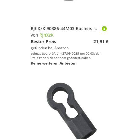
Sport.
RJhXzK 90386-44M03 Buchse, Nylonbuchse passend for ymh Außenbordteile 2-Takt 40 PS for Schwenkhalterung 4-Takt 25 PS 20 PS 40 PS
von
RJhXzK
Bester Preis
21,91 €
gefunden bei
Amazon
zuletzt überprüft am 27.09.2025 um 00:03; der
Preis kann sich seitdem geändert haben.
Keine weiteren Anbieter