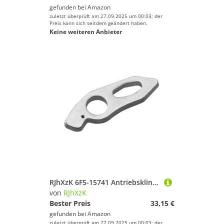
gefunden bei
Amazon
zuletzt überprüft am 27.09.2025 um 00:03; der
Preis kann sich seitdem geändert haben.
Keine weiteren Anbieter
RJhXzK 6F5-15741 Antriebsklinke Passend for ymh Außenbordmotor 2-Takt 25 PS 30 PS 40 PS 6F5-15741-01-00 6F515741 6F5-15741-01 Bootsmotorteile
von
RJhXzK
Bester Preis
33,15 €
gefunden bei
Amazon
zuletzt überprüft am 27.09.2025 um 00:03; der