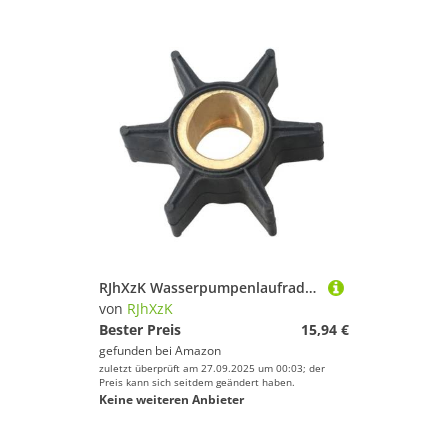
RJhXzK Wasserpumpenlaufrad for OMC Evinrude BRP 8HP 9.9HP 15HP Bootsmotor 386084 18-3050 9-45201 500355
von
RJhXzK
Bester Preis
15,94 €
gefunden bei
Amazon
zuletzt überprüft am 27.09.2025 um 00:03; der
Preis kann sich seitdem geändert haben.
Keine weiteren Anbieter