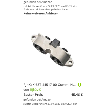
gefunden bei
Amazon
zuletzt überprüft am 27.09.2025 um 00:03; der
Preis kann sich seitdem geändert haben.
Keine weiteren Anbieter
RJhXzK 68T-44517-00 Gummi Halterung Fit for ymh Außenbordmotor 68T-44517 68T-44517-0 68T44517 68T-44517-00-00 Boot Motor Teile
von
RJhXzK
Bester Preis
45,46 €
gefunden bei
Amazon
zuletzt überprüft am 27.09.2025 um 00:03; der