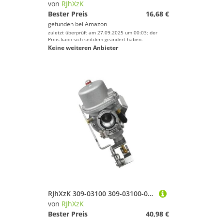
von
RJhXzK
Bester Preis
16,68 €
gefunden bei
Amazon
zuletzt überprüft am 27.09.2025 um 00:03; der
Preis kann sich seitdem geändert haben.
Keine weiteren Anbieter
RJhXzK 309-03100 309-03100-00 Vergaser 309-03100-1 Passend for T-Hatsu 2-Takt M2.5A M3.5A M NS 2.5HP 3.5HP Bootsmotorzubehör
von
RJhXzK
Bester Preis
40,98 €