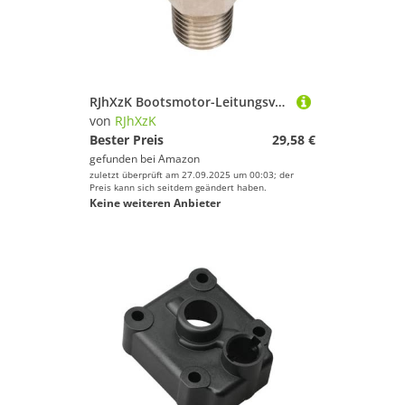
RJhXzK Bootsmotor-Leitungsverbinder 033496-10 Passend for H-nda 1/4" Npt Stecker Tankseite, ('91 und Neuer), verchromt, Tankseite Mal
von
RJhXzK
Bester Preis
29,58 €
gefunden bei
Amazon
zuletzt überprüft am 27.09.2025 um 00:03; der
Preis kann sich seitdem geändert haben.
Keine weiteren Anbieter