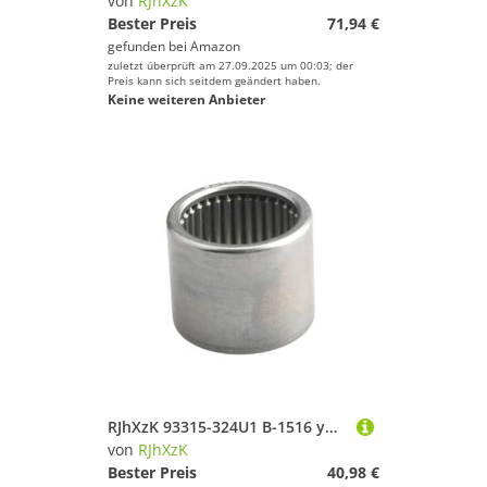
von
RJhXzK
Bester Preis
71,94 €
gefunden bei
Amazon
zuletzt überprüft am 27.09.2025 um 00:03; der
Preis kann sich seitdem geändert haben.
Keine weiteren Anbieter
RJhXzK 93315-324U1 B-1516 ymh Nadellager for Außenbordmotor 2T 40HP Bootsmotor Torrington Vollrollig gezogene Schale
von
RJhXzK
Bester Preis
40,98 €