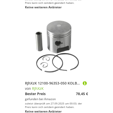
Preis kann sich seitdem geändert haben.
Keine weiteren Anbieter
RJhXzK 12100-96353-050 KOLBENSATZ (+0,5) Passend for S-zuki Außenbordmotor 20 PS 25 PS 30 PS DT20 DT25 DT30 12100-96353 71,5 MM 12140-96351-050
von
RJhXzK
Bester Preis
78,45 €
gefunden bei
Amazon
zuletzt überprüft am 27.09.2025 um 00:03; der
Preis kann sich seitdem geändert haben.
Keine weiteren Anbieter