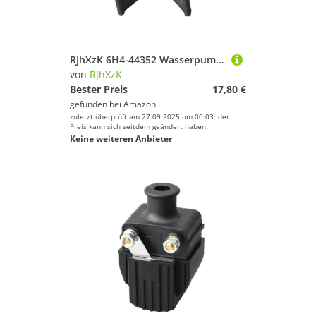
RJhXzK 6H4-44352 Wasserpumpenlaufrad Passend for Ymh 25HP 30HP 40HP 50HP 2-Takt Außenbordmotor 6H4-44352-00 6H4-44352-01 6H4-44352-02-00
von
RJhXzK
Bester Preis
17,80 €
gefunden bei
Amazon
zuletzt überprüft am 27.09.2025 um 00:03; der
Preis kann sich seitdem geändert haben.
Keine weiteren Anbieter