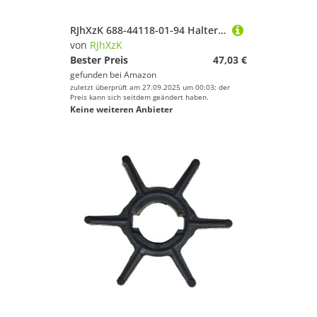
RJhXzK 688-44118-01-94 Halterung passend for Ymh Außenbordmotor 55HP 75HP 85HP 90HP 688-44118-01-94 688441180194 688-44118 Bootsmotorteile
von
RJhXzK
Bester Preis
47,03 €
gefunden bei
Amazon
zuletzt überprüft am 27.09.2025 um 00:03; der
Preis kann sich seitdem geändert haben.
Keine weiteren Anbieter