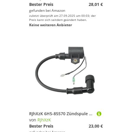
Bester Preis
28,01 €
gefunden bei
Amazon
zuletzt überprüft am 27.09.2025 um 00:03; der
Preis kann sich seitdem geändert haben.
Keine weiteren Anbieter
RJhXzK 6H5-85570 Zündspule Fit for ymh Außenbordmotor 2Strokr 40HP 48HP 50HP 2 Hub 3 Zylinder L3 6H5-85570-00 6H585570 Boot Motor
von
RJhXzK
Bester Preis
23,00 €