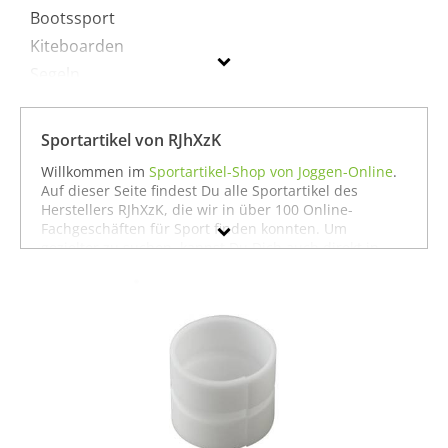
Bootssport
Kiteboarden
Segeln
Sportausrüstung
Sportausstattung
Sportartikel von RJhXzK
Sportbekleidung
Willkommen im
Sportartikel-Shop von Joggen-Online
.
Auf dieser Seite findest Du alle Sportartikel des
Herstellers RJhXzK, die wir in über 100 Online-
RJhXzK
Fachgeschäften für Sport finden konnten. Um
gezielter zu suchen, kannst Du Dich auch direkt in
Geschlecht
unseren Fachabteilungen für einzelne Sportarten
umschauen. Dort findest Du zum Beispiel alle
Preis
Produkte von
RJhXzK für die Sportart Angeln
oder
auch alles, was
RJhXzK für den Sport Bootssport
zu
Farbe
bieten hat. Wenn Du dort nicht findest, was Du
suchst, stöbere doch einfach ja nach Deiner Sportart
in der jeweiligen Sportabteilung - wir haben für fast
jeden Sport ein breites Angebot - vom
Laufen
über
Fußball
bis hin zu
Fitness
und
Boxen
. In jedem Fall
wünschen wir Dir viel Spaß und Erfolg mit Deinem