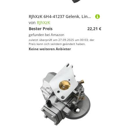
RJhXzK 6H4-41237 Gelenk, Link Passend for Ymh 2T 9,9-70HP Bootsmotor 6H4-41237-00 6H4-41237-00-00 6H441237 Motorzubehörteile
von
RJhXzK
Bester Preis
22,21 €
gefunden bei
Amazon
zuletzt überprüft am 27.09.2025 um 00:03; der
Preis kann sich seitdem geändert haben.
Keine weiteren Anbieter