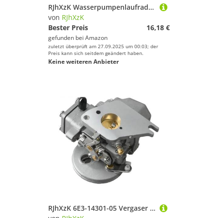
RJhXzK Wasserpumpenlaufrad Passend for M-rcury 6 PS 8 PS 9,9 PS 10 PS 15 PS 47-42038 Force 47-42038-2 47 42038Q02 18-3062 9-45039 500318
von
RJhXzK
Bester Preis
16,18 €
gefunden bei
Amazon
zuletzt überprüft am 27.09.2025 um 00:03; der
Preis kann sich seitdem geändert haben.
Keine weiteren Anbieter
RJhXzK 6E3-14301-05 Vergaser 6E3-14301-00 Passend for ymh 2-Takt 4HP 5HP Bootsmotor 6E0-14301-05 6E3-14301 6E0-14301 Bootsmotorteile