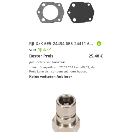
RJhXzK 6E5-24434 6E5-24411 6E5-24471 6E5-24435 Pumpendichtungssatz Passend for ymh Außenbordmotor Bootsmotor Ersetzt Teile
von
RJhXzK
Bester Preis
25,48 €
gefunden bei
Amazon
zuletzt überprüft am 27.09.2025 um 00:03; der
Preis kann sich seitdem geändert haben.
Keine weiteren Anbieter