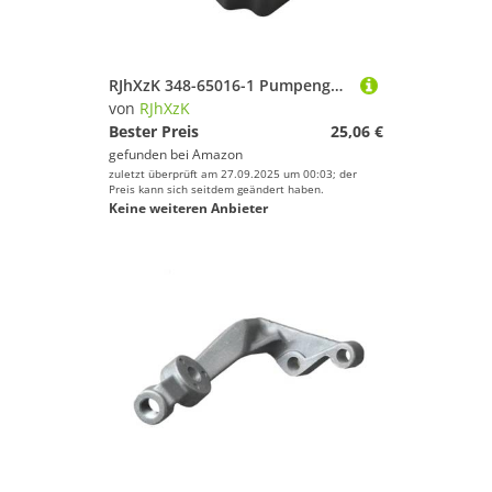
RJhXzK 348-65016-1 Pumpengehäuse (Oberer) Passend for T-Hatsu Bootsmotor 25 PS 30 PS 40 PS 348-65016-0 348-65016 Ersetzt
von
RJhXzK
Bester Preis
25,06 €
gefunden bei
Amazon
zuletzt überprüft am 27.09.2025 um 00:03; der
Preis kann sich seitdem geändert haben.
Keine weiteren Anbieter