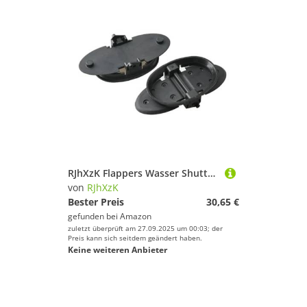
RJhXzK Flappers Wasser Shutter Kit 807166A3 Fit for M-rCruiser Stern Drive 3,6 L/4,2 L/4,3 L/5,0 L/5,7 L/7,4 L 14348A2 14348A1 14348
von
RJhXzK
Bester Preis
30,65 €
gefunden bei
Amazon
zuletzt überprüft am 27.09.2025 um 00:03; der
Preis kann sich seitdem geändert haben.
Keine weiteren Anbieter