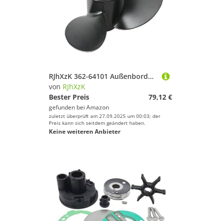
RJhXzK 362-64101 Außenbordpropeller passend for T-Hatsu 9.9 PS 15 PS 20 PS 9,25 x 9 Aluminiumlegierungsschraube 14 Spline Bootsmotor ersetzt Teil
von
RJhXzK
Bester Preis
79,12 €
gefunden bei
Amazon
zuletzt überprüft am 27.09.2025 um 00:03; der
Preis kann sich seitdem geändert haben.
Keine weiteren Anbieter