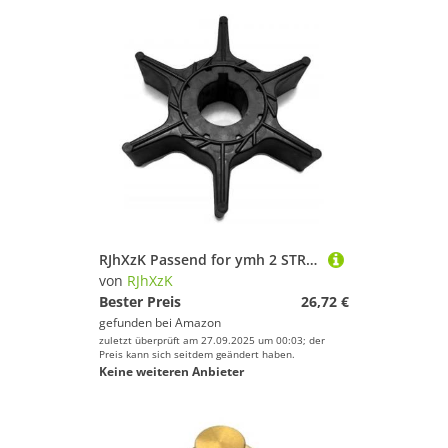
RJhXzK Passend for ymh 2 STR 9.9 15HP 4 STR T8 T9.9 F9.9-2 T9.9-2 F15 F15C F20 Bootswasserpumpenlaufrad 63V-44352 CEF 500363 9-45607 18-3040
von
RJhXzK
Bester Preis
26,72 €
gefunden bei
Amazon
zuletzt überprüft am 27.09.2025 um 00:03; der
Preis kann sich seitdem geändert haben.
Keine weiteren Anbieter