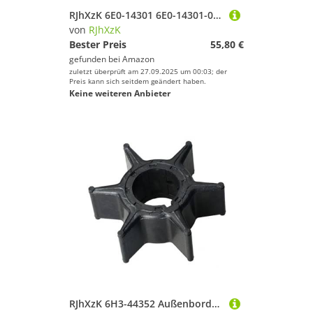
RJhXzK 6E0-14301 6E0-14301-05-00 6E0-14301-05 Vergaser Fit for ymh 4HP 5HP 2 Stroke Außenbordmotoren Motor 6E3-14301-00 6E314301
von
RJhXzK
Bester Preis
55,80 €
gefunden bei
Amazon
zuletzt überprüft am 27.09.2025 um 00:03; der
Preis kann sich seitdem geändert haben.
Keine weiteren Anbieter
RJhXzK 6H3-44352 Außenborder-Wasserpumpenlaufrad Passend for Ymh 40/50/55/70HP Außenborder 6H3-44352-00-00 697-44352-00 Sierra 18-3069