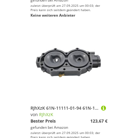
gefunden bei
Amazon
zuletzt überprüft am 27.09.2025 um 00:03; der
Preis kann sich seitdem geändert haben.
Keine weiteren Anbieter
RJhXzK 61N-11111-01-94 61N-11111-01-1S Kopf Zylinder 1 Fit for ymh Außenbordmotor 2T 25HP 30HP 61N-11111-1S 61N-11111-00 61N-11111-00-94
von
RJhXzK
Bester Preis
123,67 €
gefunden bei
Amazon
zuletzt überprüft am 27.09.2025 um 00:03; der
Preis kann sich seitdem geändert haben.