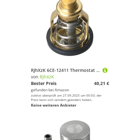
RJhXzK 6CE-12411 Thermostat 60 ° Fit for ymh Außenbordmotor F225 4,2 L V6 6CE-12411-00 6CE-12411-00-00 6CE12411 Boot Motor
von
RJhXzK
Bester Preis
40,21 €
gefunden bei
Amazon
zuletzt überprüft am 27.09.2025 um 00:03; der
Preis kann sich seitdem geändert haben.
Keine weiteren Anbieter