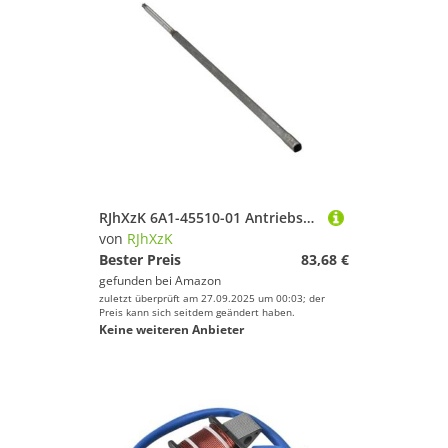
RJhXzK 6A1-45510-01 Antriebswelle, kurz, passend for Ymh usw. Bootsmotor, 2 PS, 2 T, 6A1-45510, 6A1-45510-00, Zubehör, ersetzt Teile
von
RJhXzK
Bester Preis
83,68 €
gefunden bei
Amazon
zuletzt überprüft am 27.09.2025 um 00:03; der
Preis kann sich seitdem geändert haben.
Keine weiteren Anbieter