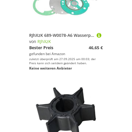
RJhXzK 689-W0078-A6 Wasserpumpen-Laufradsatz passend for ymh 2-Takt 25 30 PS Außenbordmotor 689-W0078-A4 689-W0078-04 689-W0078-00 18-3426
von
RJhXzK
Bester Preis
46,65 €
gefunden bei
Amazon
zuletzt überprüft am 27.09.2025 um 00:03; der
Preis kann sich seitdem geändert haben.
Keine weiteren Anbieter