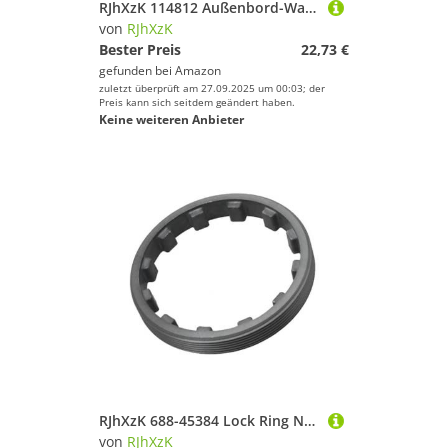
RJhXzK 114812 Außenbord-Wasserpumpenlaufrad passend for Evinrude/OMC-Motor 2 3 3,3 PS 0114812 114812 114812-00 Bootsmotorteile
von
RJhXzK
Bester Preis
22,73 €
gefunden bei
Amazon
zuletzt überprüft am 27.09.2025 um 00:03; der
Preis kann sich seitdem geändert haben.
Keine weiteren Anbieter
RJhXzK 688-45384 Lock Ring Nut Outboard Fit for Ymh Outboard Motor 2T 50-140HP or 4T F45-F115 Parsun T85 T90 Engine 688-45384-00
von
RJhXzK