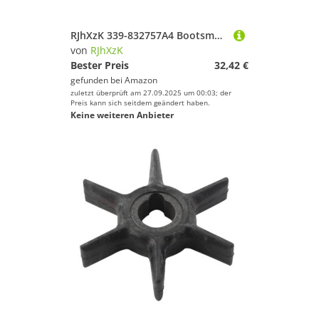
RJhXzK 339-832757A4 Bootsmotor 6-225HP Zündspule 339-835757A3 339-737A13 Sela18-5186 184-0001 Modellersatz
von
RJhXzK
Bester Preis
32,42 €
gefunden bei
Amazon
zuletzt überprüft am 27.09.2025 um 00:03; der
Preis kann sich seitdem geändert haben.
Keine weiteren Anbieter