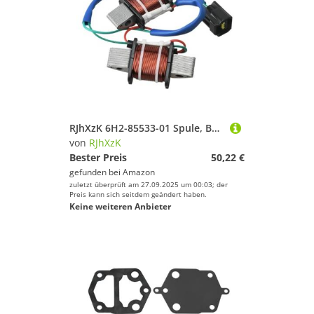
RJhXzK 6H2-85533-01 Spule, Beleuchtung passend for ymh Außenbordmotor 2-Takt 60/70 PS 6H2-85533-01-00,6H2-85533,6H28553301 Boot
von
RJhXzK
Bester Preis
50,22 €
gefunden bei
Amazon
zuletzt überprüft am 27.09.2025 um 00:03; der
Preis kann sich seitdem geändert haben.
Keine weiteren Anbieter