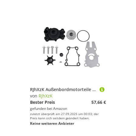
RJhXzK Außenbordmotorteile Passend for ymh 40/50/60HP Gummi-Wasserpumpen-Reparatursatz 63D-W0078-01
von
RJhXzK
Bester Preis
57,66 €
gefunden bei
Amazon
zuletzt überprüft am 27.09.2025 um 00:03; der
Preis kann sich seitdem geändert haben.
Keine weiteren Anbieter