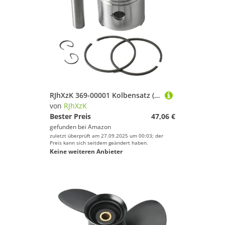
RJhXzK 369-00001 Kolbensatz (Std.) passend for T-HATSU 2-Takt-Außenbordmotor M5 5 PS mit Clip und Stift 369-00001-0 351-00011-0 55 MM
von
RJhXzK
Bester Preis
47,06 €
gefunden bei
Amazon
zuletzt überprüft am 27.09.2025 um 00:03; der
Preis kann sich seitdem geändert haben.
Keine weiteren Anbieter