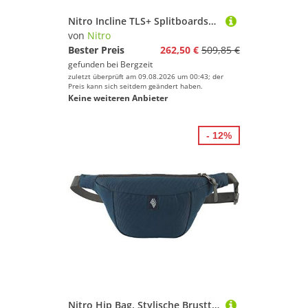
Nitro Incline TLS+ Splitboardschuhe
von
Nitro
Bester Preis
262,50 €
509,85 €
gefunden bei
Bergzeit
zuletzt überprüft am 09.08.2026 um 00:43; der
Preis kann sich seitdem geändert haben.
Keine weiteren Anbieter
- 12%
Nitro Hip Bag, Stylische Brusttasche, Gürteltasche mit 2 Fächern, Travel Pack, Heritage Umhängtasche, Festival Hüfttasche, Bauchtasche, 25 x 14 x 8cm, Indigo