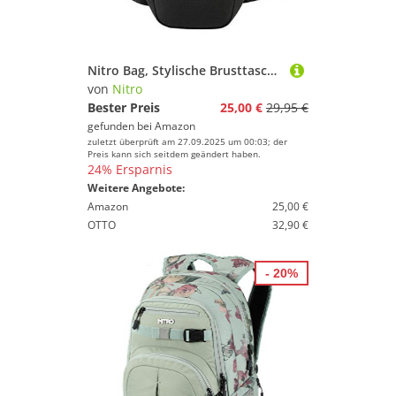
Nitro Bag, Stylische Brusttasche, Gürteltasche mit 2 Fächern, Travel Pack, Heritage Umhängtasche, Festival Hüfttasche, Bauchtasche, 25 x 14 x 8cm, True Black
von
Nitro
Bester Preis
25,00 €
29,95 €
gefunden bei
Amazon
zuletzt überprüft am 27.09.2025 um 00:03; der
Preis kann sich seitdem geändert haben.
24% Ersparnis
Weitere Angebote:
Amazon
25,00 €
OTTO
32,90 €
- 20%