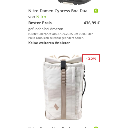
Nitro Damen Cypress Boa Dual '24 All Mountain Freestyle Schnellschnürssystem Boot Snowboardboot, Black, MP 25.0 // EU 38 2/3 // US WMN 7,5
von
Nitro
Bester Preis
436,99 €
gefunden bei
Amazon
zuletzt überprüft am 27.09.2025 um 00:03; der
Preis kann sich seitdem geändert haben.
Keine weiteren Anbieter
- 25%