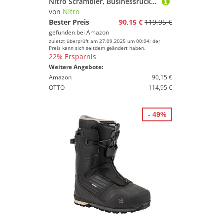
Nitro Scrambler, Businessrucksack mit Roll-Top und gepolstertem 15“ Wide Laptopfach, Urban Mobility Rucksack, Kurierrucksack, Alltagsrucksack, 28 L +
von
Nitro
Bester Preis
90,15 €
119,95 €
gefunden bei
Amazon
zuletzt überprüft am 27.09.2025 um 00:04; der
Preis kann sich seitdem geändert haben.
22% Ersparnis
Weitere Angebote:
Amazon
90,15 €
OTTO
114,95 €
- 49%