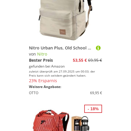
Nitro Urban Plus, Old School Daypack mit zusätzlichem gepolstertem Laptopfach, urbaner Streetpack, Alltagsrucksack, Schulrucksack, Schoolbag mit seitlichem Flaschenfach, Forged Camo
von
Nitro
Bester Preis
53,55 €
69,95 €
gefunden bei
Amazon
zuletzt überprüft am 27.09.2025 um 00:03; der
Preis kann sich seitdem geändert haben.
23% Ersparnis
Weitere Angebote:
OTTO
69,95 €
- 18%