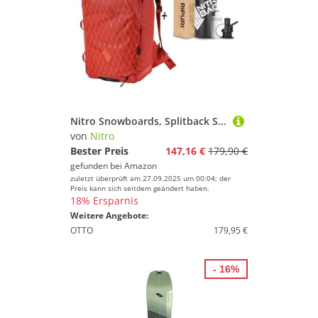
Nitro Snowboards, Splitback SET mit Ripuri 600 ml Flasche & Filter, Splitboard Rucksack, Tourenrucksack, 30 L, Supernova
von
Nitro
Bester Preis
147,16 €
179,90 €
gefunden bei
Amazon
zuletzt überprüft am 27.09.2025 um 00:04; der
Preis kann sich seitdem geändert haben.
18% Ersparnis
Weitere Angebote:
OTTO
179,95 €
- 16%