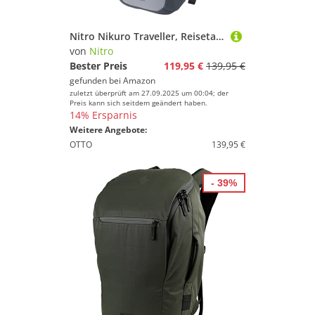
Nitro Nikuro Traveller, Reisetasche, Alltagsrucksack, Daypack, herrausnehmbaren Packwürfel und integriertem Hygienefach
von
Nitro
Bester Preis
119,95 €
139,95 €
gefunden bei
Amazon
zuletzt überprüft am 27.09.2025 um 00:04; der
Preis kann sich seitdem geändert haben.
14% Ersparnis
Weitere Angebote:
OTTO
139,95 €
- 39%