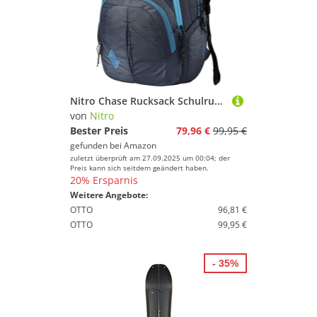
Nitro Chase Rucksack Schulrucksack mit Organizer Schoolbag Daypack mit 17 Zoll Laptopfach
von
Nitro
Bester Preis
79,96 €
99,95 €
gefunden bei
Amazon
zuletzt überprüft am 27.09.2025 um 00:04; der
Preis kann sich seitdem geändert haben.
20% Ersparnis
Weitere Angebote:
OTTO
96,81 €
OTTO
99,95 €
- 35%