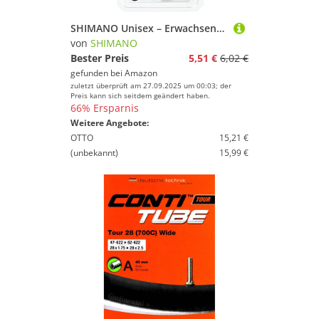
SHIMANO Unisex – Erwachsene Adapter für Pm-Bremse/is-Gabel, Noir, 20
von
SHIMANO
Bester Preis
5,51 €
6,02 €
gefunden bei
Amazon
zuletzt überprüft am 27.09.2025 um 00:03; der
Preis kann sich seitdem geändert haben.
66% Ersparnis
Weitere Angebote:
OTTO
15,21 €
(unbekannt)
15,99 €