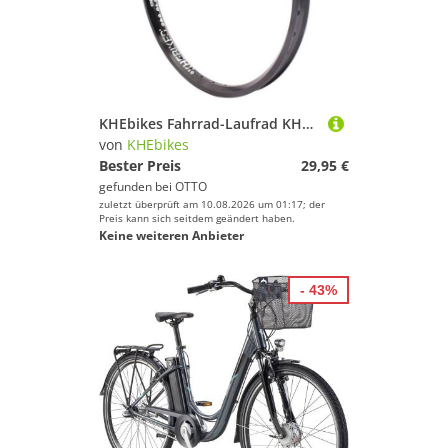
KHEbikes Fahrrad-Laufrad KHE BIG400 V2 BMX Felge 20 Zoll Doppelkammer 36 Loch Schwarz, 36 Loch für gängige BMX Naben und Speichenbilder
von
KHEbikes
Bester Preis
29,95 €
gefunden bei
OTTO
zuletzt überprüft am 10.08.2026 um 01:17; der
Preis kann sich seitdem geändert haben.
Keine weiteren Anbieter
- 43%