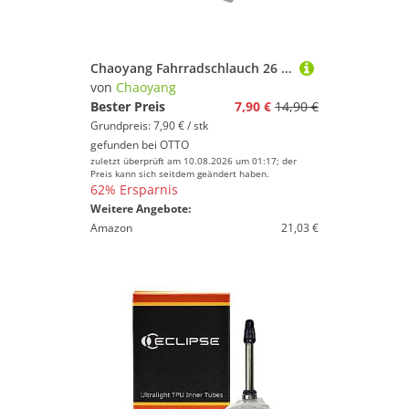
Chaoyang Fahrradschlauch 26 Zoll Fatbike Chaoyang Schlauch 26x4.0/4.90 100/120-559 AV Ventil, (1-St)
von
Chaoyang
Bester Preis
7,90 €
14,90 €
Grundpreis: 7,90 € / stk
gefunden bei
OTTO
zuletzt überprüft am 10.08.2026 um 01:17; der
Preis kann sich seitdem geändert haben.
62% Ersparnis
Weitere Angebote:
Amazon
21,03 €