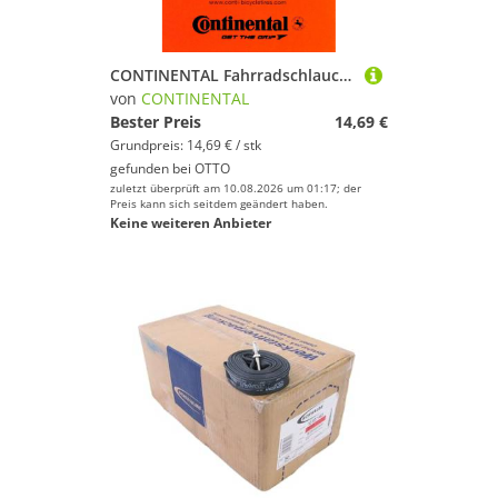
CONTINENTAL Fahrradschlauch Continental Tour 28 Wide AV 40mm (47-622/62-622) 28 Zoll Schlauch, 2,00, 2,10, 2,30, 2,35, 2,40, 2,25
von
CONTINENTAL
Bester Preis
14,69 €
Grundpreis: 14,69 € / stk
gefunden bei
OTTO
zuletzt überprüft am 10.08.2026 um 01:17; der
Preis kann sich seitdem geändert haben.
Keine weiteren Anbieter