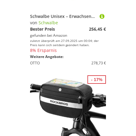
Schwalbe Unisex – Erwachsene Sv 15 Schlauch, schwarz, 28x3/4-1 1/8 Zoll
von
Schwalbe
Bester Preis
256,45 €
gefunden bei
Amazon
zuletzt überprüft am 27.09.2025 um 00:04; der
Preis kann sich seitdem geändert haben.
8% Ersparnis
Weitere Angebote:
OTTO
278,73 €
- 17%