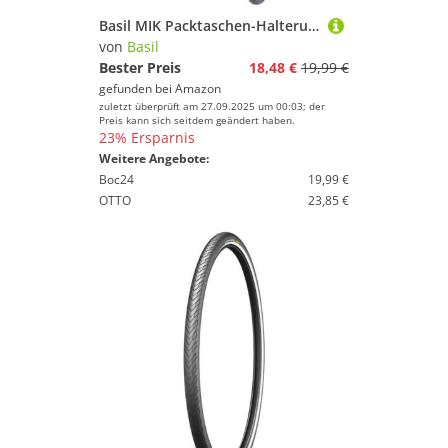
Basil MIK Packtaschen-Halterungen - 2 Stück - für MIK-Gepäckträgerplatte - einfache Montage - Schwarz
von
Basil
Bester Preis
18,48 €
19,99 €
gefunden bei
Amazon
zuletzt überprüft am 27.09.2025 um 00:03; der
Preis kann sich seitdem geändert haben.
23% Ersparnis
Weitere Angebote:
Boc24
19,99 €
OTTO
23,85 €