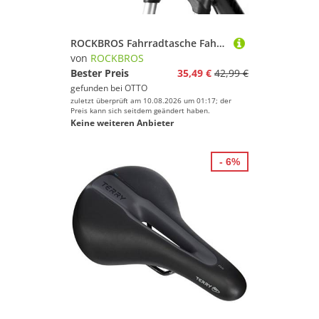
ROCKBROS Fahrradtasche Fahrrad Lenkertasche Multifunktional Lenker Fahrradtasche (1-tlg., PVC Touchscreen Handyhalterung Aufbewahrungstasche), mit Schultergurt 4,5L
von
ROCKBROS
Bester Preis
35,49 €
42,99 €
gefunden bei
OTTO
zuletzt überprüft am 10.08.2026 um 01:17; der
Preis kann sich seitdem geändert haben.
Keine weiteren Anbieter
- 6%