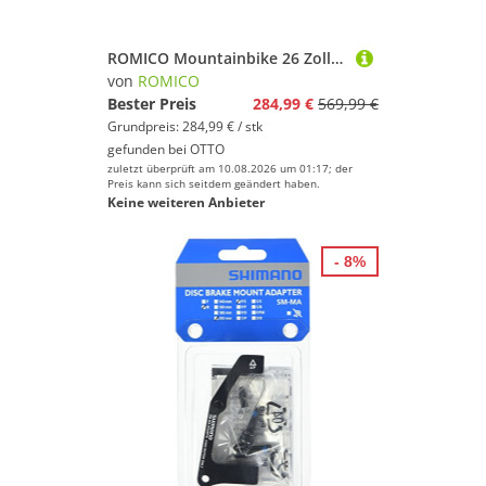
ROMICO Mountainbike 26 Zoll MTB mit Shimano 21-Gang, Federgabel & Scheibenbremsen, 21 Gang Shimano Tourney RD-TY300/200 Schaltwerk, Kettenschaltung, (Set), 21-Gang Shimano Tourney, Kettenschaltung, MTB, Damen & Herren
von
ROMICO
Bester Preis
284,99 €
569,99 €
Grundpreis: 284,99 € / stk
gefunden bei
OTTO
zuletzt überprüft am 10.08.2026 um 01:17; der
Preis kann sich seitdem geändert haben.
Keine weiteren Anbieter
- 8%