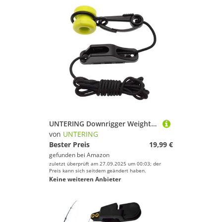
UNTERING Downrigger Weight Retriever für Schlepp- und Meeresangeln, Downrigger-Zubehör mit Schnapp-Fairlead Cleat und 213,4 cm Kordel-Angel-Gewichtsmanagement-Werkzeug
von
UNTERING
Bester Preis
19,99 €
gefunden bei
Amazon
zuletzt überprüft am 27.09.2025 um 00:03; der
Preis kann sich seitdem geändert haben.
Keine weiteren Anbieter