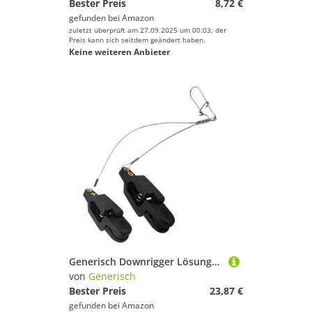
Bester Preis
8,72 €
gefunden bei
Amazon
zuletzt überprüft am 27.09.2025 um 00:03; der
Preis kann sich seitdem geändert haben.
Keine weiteren Anbieter
Generisch Downrigger Lösungsclip | Zubehör Für Hohe Zugbelastung,Downrigger Schnur-Auslöser Zubehör,Für Forellenangeln Trolling Meeresangeln Süßwasser Salzwasser Angeln
von
Generisch
Bester Preis
23,87 €
gefunden bei
Amazon