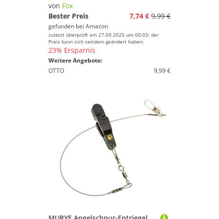
Karpfenliegen
von
Fox
Kescher
Bester Preis
7,74 €
9,99 €
gefunden bei
Amazon
Reusen
zuletzt überprüft am 27.09.2025 um 00:03; der
Rutenhalter
Preis kann sich seitdem geändert haben.
23% Ersparnis
Rutentaschen
Weitere Angebote:
Angelschnüre
OTTO
9,99 €
Bissanzeiger
Eisangeln
Fliegenfischen
Köder
Räuchermaterial
Rollen
Ruten
Watschuhe & Anglerstiefel
Marke
MURYE Angelschnur-Entriegelungs-Clip, Hobel, Downrigger, Power-Grips, Klemmen für Board, Trolling, dauerhafte Angelklemmen, Zubehör