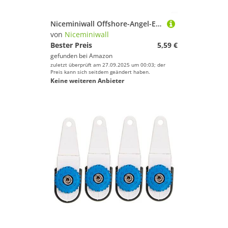
Niceminiwall Offshore-Angel-Entriegelungsclip mit Spaltringen und gepolstertem Pin im Pad, verstellbare Schnurspannung, Downrigger-Mechanismus für See- oder Bootsangeln, hoch (rot)
von
Niceminiwall
Bester Preis
5,59 €
gefunden bei
Amazon
zuletzt überprüft am 27.09.2025 um 00:03; der
Preis kann sich seitdem geändert haben.
Keine weiteren Anbieter