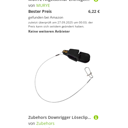
Geschlecht
von
MURYE
Bester Preis
6,22 €
Preis
gefunden bei
Amazon
zuletzt überprüft am 27.09.2025 um 00:03; der
% Sale
Preis kann sich seitdem geändert haben.
Keine weiteren Anbieter
Farbe
Zubehors Downrigger Löseclip - Starke Spannung Antirutsch,Downrigger Release Zum Angeln,Für Offshore Dünge Frischwasser Salzwasser Angeln
von
Zubehors