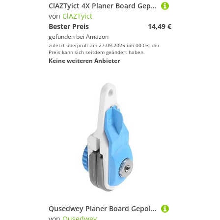
ClAZTyict 4X Planer Board Gepolsterter Release Clip Downrigger Angelschnur Release Snap Stacker Trolling Release Clips 6,2 x 1,9 x 2,6 cm
von
ClAZTyict
Bester Preis
14,49 €
gefunden bei
Amazon
zuletzt überprüft am 27.09.2025 um 00:03; der
Preis kann sich seitdem geändert haben.
Keine weiteren Anbieter
Qusedwey Planer Board Gepolsterter Release Clip Downrigger Angelschnur Release Snap Stacker Trolling Release Clips 6,2 X 1,9 X 2,6 cm
von
Qusedwey