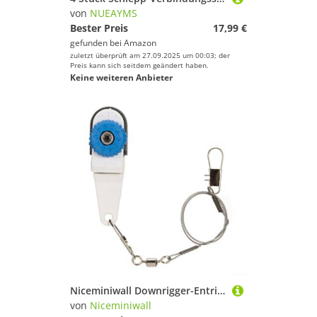
von
NUEAYMS
Bester Preis
17,99 €
gefunden bei
Amazon
zuletzt überprüft am 27.09.2025 um 00:03; der
Preis kann sich seitdem geändert haben.
Keine weiteren Anbieter
Niceminiwall Downrigger-Entriegelungsclip zum Angeln, Schleppen, verstellbare, robuste Schnurentriegelungsclips für Ausleger und Downrigger, Bootsangeln, Salzwasser oder Süßwasser (weiß/blau, groß mit
von
Niceminiwall