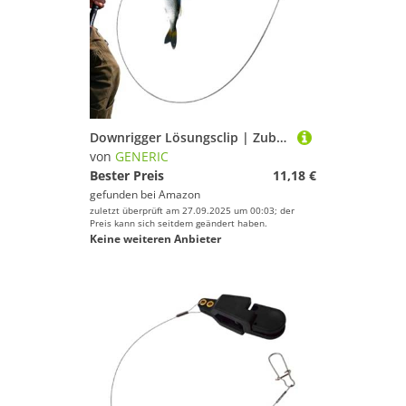
Downrigger Lösungsclip | Zubehör Für Hohe Zugbelastung - Angel Downrigger Schnur-Auslöser,Für Forellenangeln Trolling Meeresangeln Süßwasser Salzwasser Angeln
von
GENERIC
Bester Preis
11,18 €
gefunden bei
Amazon
zuletzt überprüft am 27.09.2025 um 00:03; der
Preis kann sich seitdem geändert haben.
Keine weiteren Anbieter