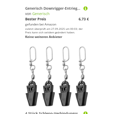
Generisch Downrigger-Entriegelungsclip,Downrigger-Clips - Leinen Release Snap Gewicht Release Clips,Angelschnur-Clip für Angelbegeisterte, Offshore-
von
Generisch
Bester Preis
6,73 €
gefunden bei
Amazon
zuletzt überprüft am 27.09.2025 um 00:03; der
Preis kann sich seitdem geändert haben.
Keine weiteren Anbieter
4 Stück Schlepp-Verbindungsstücke, Angelgewichtsball-Anschluss, Downrigger-Release-Clip, professionelles Angelzubehör, Meer-Schlepp-Anschluss-Set