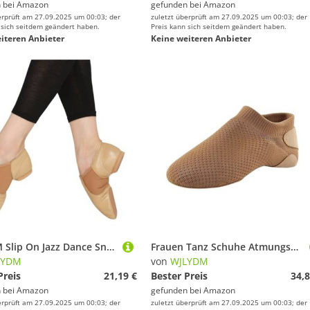
 bei
Amazon
gefunden bei
Amazon
erprüft am 27.09.2025 um 00:03; der
zuletzt überprüft am 27.09.2025 um 00:03; der
 sich seitdem geändert haben.
Preis kann sich seitdem geändert haben.
iteren Anbieter
Keine weiteren Anbieter
WJLYDM Slip On Jazz Dance Sneakers Tanzschuhe for Damen Schwarz Tan Schuhe for Und Kinder(Tan Adult Size,FR41-25.2cm)
Frauen Tanz Schuhe Atmungsaktive Ballett Jazz Dance Weiche Sohle Professionelle Turnschuhe Ballsaal Praxis Flache(Brown,38)
LYDM
von
WJLYDM
Preis
21,19 €
Bester Preis
34,8
 bei
Amazon
gefunden bei
Amazon
erprüft am 27.09.2025 um 00:03; der
zuletzt überprüft am 27.09.2025 um 00:03; der