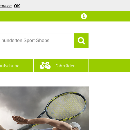
mungen
.
OK
aufschuhe
Fahrräder