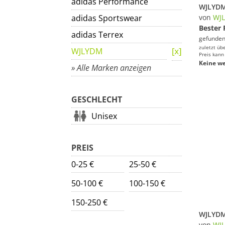
adidas Performance
adidas Sportswear
von
WJ
Bester 
adidas Terrex
gefunden
zuletzt üb
WJLYDM
Preis kann
Keine we
» Alle Marken anzeigen
GESCHLECHT
Unisex
PREIS
0-25 €
25-50 €
50-100 €
100-150 €
150-250 €
von
WJ