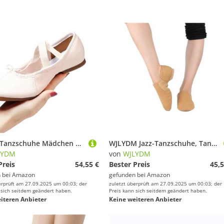
Frauen Tanzschuhe Mädchen Ballett Jazz Salsa Schuhe Weiche Sohle Low Heels Kinder Tanzen Hausschuhe Rosa Schwarz Rot Latin Turnschuhe(4outdoor pink 1cm,40)
WJLYDM Jazz-Tanzschuhe, Tan-Schwarz, Twin-Slip-on-Jazz-Schuhe, Übergroße Tanz-Sneaker for Mädchen Und Frauen(Canvas Tan,FR43-26.5cm)
LYDM
von
WJLYDM
Preis
54,55 €
Bester Preis
45,5
 bei
Amazon
gefunden bei
Amazon
erprüft am 27.09.2025 um 00:03; der
zuletzt überprüft am 27.09.2025 um 00:03; der
 sich seitdem geändert haben.
Preis kann sich seitdem geändert haben.
iteren Anbieter
Keine weiteren Anbieter