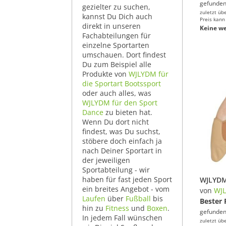
gefunden
gezielter zu suchen,
zuletzt üb
kannst Du Dich auch
Preis kann
direkt in unseren
Keine we
Fachabteilungen für
einzelne Sportarten
umschauen. Dort findest
Du zum Beispiel alle
Produkte von
WJLYDM für
die Sportart Bootssport
oder auch alles, was
WJLYDM für den Sport
Dance
zu bieten hat.
Wenn Du dort nicht
findest, was Du suchst,
stöbere doch einfach ja
nach Deiner Sportart in
der jeweiligen
Sportabteilung - wir
haben für fast jeden Sport
ein breites Angebot - vom
von
WJ
Laufen
über
Fußball
bis
Bester 
hin zu
Fitness
und
Boxen
.
gefunden
In jedem Fall wünschen
zuletzt üb