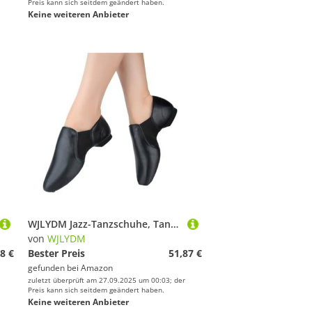
Preis kann sich seitdem geändert haben.
Keine weiteren Anbieter
WJLYDM Jazz-Tanzschuhe, Tan-Schwarz, Twin-Slip-on-Jazz-Schuhe, Übergroße Tanz-Sneaker for Mädchen Und Frauen(Leather Black,FR38-24cm)
von
WJLYDM
8 €
Bester Preis
51,87 €
gefunden bei
Amazon
zuletzt überprüft am 27.09.2025 um 00:03; der
Preis kann sich seitdem geändert haben.
Keine weiteren Anbieter