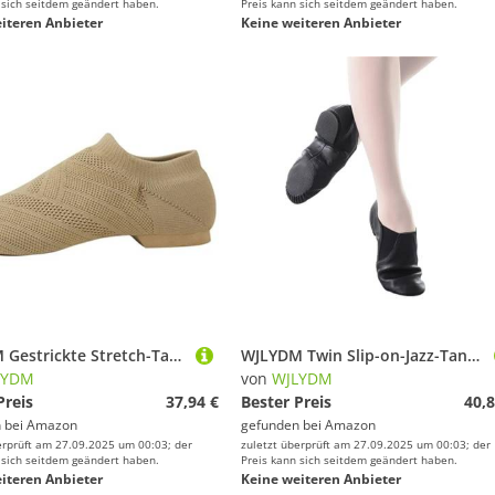
 sich seitdem geändert haben.
Preis kann sich seitdem geändert haben.
iteren Anbieter
Keine weiteren Anbieter
WJLYDM Gestrickte Stretch-Tanz-Sneaker for Erwachsene, for Hineinschlüpfen, Sportstiefel, atmungsaktiv, Lyrical Modern Booties, Damen-Jazz-Schuhe(Brown,39)
WJLYDM Twin Slip-on-Jazz-Tanzschuhe mit geteilter Sohle, schwarz, Hellbraun, for Jungen und Damen, modernes Ballett, zeitgenössisch(Black,42)
LYDM
von
WJLYDM
Preis
37,94 €
Bester Preis
40,8
 bei
Amazon
gefunden bei
Amazon
erprüft am 27.09.2025 um 00:03; der
zuletzt überprüft am 27.09.2025 um 00:03; der
 sich seitdem geändert haben.
Preis kann sich seitdem geändert haben.
iteren Anbieter
Keine weiteren Anbieter