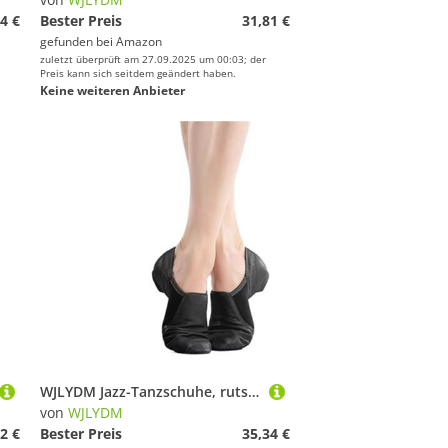
4 €
Bester Preis
31,81 €
gefunden bei
Amazon
zuletzt überprüft am 27.09.2025 um 00:03; der
Preis kann sich seitdem geändert haben.
Keine weiteren Anbieter
WJLYDM Jazz-Tanzschuhe, rutschfeste Sohle, Ballettschuhe, Sneakers, Schwarz, Braun, for Damen Und Mädchen(Black,35)
von
WJLYDM
2 €
Bester Preis
35,34 €