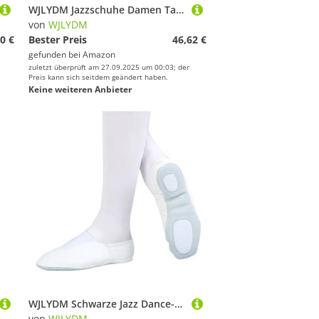
WJLYDM Jazzschuhe Damen Tanzschuhe Herren Jazz Neopren Stretch Stiefel Slip On Dance Sneaker Gymnastik(Tan,37)
von
WJLYDM
0 €
Bester Preis
46,62 €
gefunden bei
Amazon
zuletzt überprüft am 27.09.2025 um 00:03; der
Preis kann sich seitdem geändert haben.
Keine weiteren Anbieter
WJLYDM Schwarze Jazz Dance-Schuhe mit weichen Sohlen for Damen und Herren(White,38)
von
WJLYDM