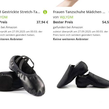
WJLYDM Gestrickte Stretch-Tanz-Sneaker for Erwachsene, for Hineinschlüpfen, Sportstiefel, atmungsaktiv, Lyrical Modern Booties, Damen-Jazz-Schuhe(Brown,43)
Frauen Tanzschuhe Mädchen Ballett Jazz Salsa Schuhe Weiche Sohle Low Heels Kinder Tanzen Hausschuhe Rosa Schwarz Rot Latin Turnschuhe(5ndoor White 2.5cm,40)
LYDM
von
WJLYDM
Preis
37,94 €
Bester Preis
54,5
 bei
Amazon
gefunden bei
Amazon
erprüft am 27.09.2025 um 00:03; der
zuletzt überprüft am 27.09.2025 um 00:03; der
 sich seitdem geändert haben.
Preis kann sich seitdem geändert haben.
iteren Anbieter
Keine weiteren Anbieter