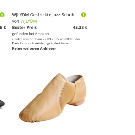
WJLYDM Gestrickte Jazz-Schuhe, Stretch, Tan, Schwarz, Erwachsene, Tanz-Sneaker, leichte Slip-on-Sportstiefel, atmungsaktive, lyrische, Moderne Booties(Tan,38)
von
WJLYDM
5 €
Bester Preis
45,38 €
gefunden bei
Amazon
zuletzt überprüft am 27.09.2025 um 00:03; der
Preis kann sich seitdem geändert haben.
Keine weiteren Anbieter