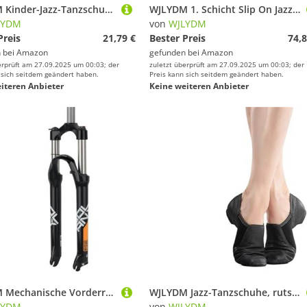
WJLYDM Kinder-Jazz-Tanzschuhe, Schwarze rutschfeste Sohle, Ballettschuhe for Erwachsene, Geeignet for Mädchen Und Damen, Größen 23–45(43)
WJLYDM 1. Schicht Slip On Jazz Dance Schuhe Damen Ballett Jazzy Dancing Excercise Gym(Black,41)
LYDM
von
WJLYDM
Preis
21,79 €
Bester Preis
74,8
 bei
Amazon
gefunden bei
Amazon
erprüft am 27.09.2025 um 00:03; der
zuletzt überprüft am 27.09.2025 um 00:03; der
 sich seitdem geändert haben.
Preis kann sich seitdem geändert haben.
iteren Anbieter
Keine weiteren Anbieter
WJLYDM Mechanische Vorderradgabel 26/27,5/29 Zoll Gerade Federung 9x100mm Schnellspanner Mountainbike Scheibenbremse Fahrrad(29-Black Orange)
WJLYDM Jazz-Tanzschuhe, rutschfeste Sohle, Ballettschuhe, Sneakers, Schwarz, Braun, for Damen Und Mädchen(Black,36)
LYDM
von
WJLYDM