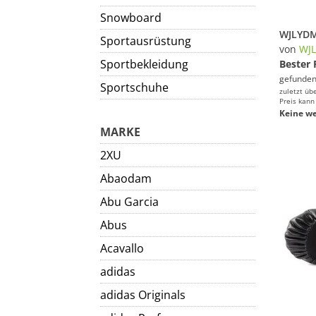
Snowboard
Sportausrüstung
von
WJ
Sportbekleidung
Bester 
gefunden
Sportschuhe
zuletzt üb
Preis kann
Keine we
MARKE
2XU
Abaodam
Abu Garcia
Abus
Acavallo
adidas
adidas Originals