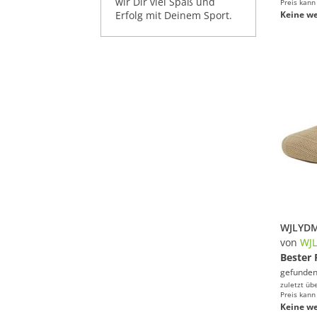
wir Dir viel Spaß und
Preis kann
Erfolg mit Deinem Sport.
Keine we
von
WJ
Bester 
gefunden
zuletzt üb
Preis kann
Keine we