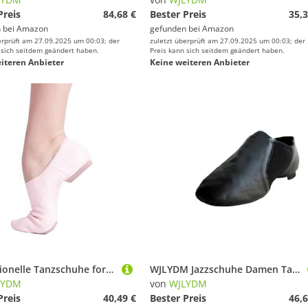
Preis
84,68 €
Bester Preis
35,3
 bei
Amazon
gefunden bei
Amazon
erprüft am 27.09.2025 um 00:03; der
zuletzt überprüft am 27.09.2025 um 00:03; der
 sich seitdem geändert haben.
Preis kann sich seitdem geändert haben.
iteren Anbieter
Keine weiteren Anbieter
Professionelle Tanzschuhe for Frauen, Canvas, Jazz-Sneaker, weiche Ballett-Slip-On-Tanz-Sneaker(Pink,35)
WJLYDM Jazzschuhe Damen Tanzschuhe Herren Jazz Neopren Stretch Stiefel Slip On Dance Sneaker Gymnastik(Black,43)
LYDM
von
WJLYDM
Preis
40,49 €
Bester Preis
46,6