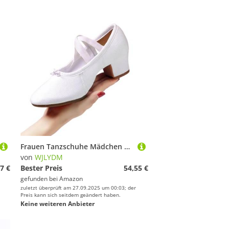
Frauen Tanzschuhe Mädchen Ballett Jazz Salsa Schuhe Weiche Sohle Low Heels Kinder Tanzen Hausschuhe Rosa Schwarz Rot Latin Turnschuhe(6Outdoor White 3.5cm,37)
von
WJLYDM
7 €
Bester Preis
54,55 €
gefunden bei
Amazon
zuletzt überprüft am 27.09.2025 um 00:03; der
Preis kann sich seitdem geändert haben.
Keine weiteren Anbieter