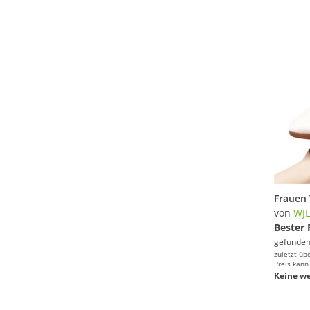
von
WJ
Bester 
gefunden
zuletzt üb
Preis kann
Keine we