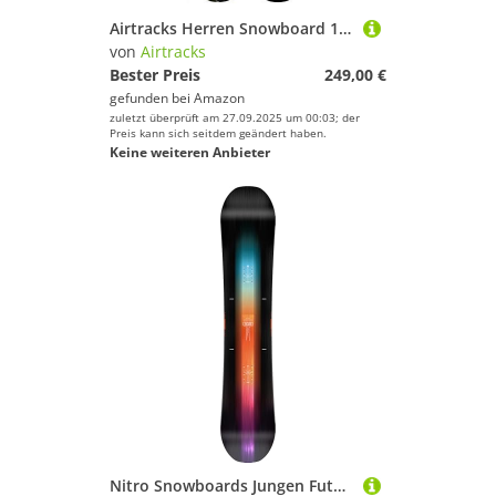
Airtracks Herren Snowboard 150 cm Freestyle Freeride Data
von
Airtracks
Bester Preis
249,00 €
gefunden bei
Amazon
zuletzt überprüft am 27.09.2025 um 00:03; der
Preis kann sich seitdem geändert haben.
Keine weiteren Anbieter
Nitro Snowboards Jungen Future Team BRD ´25, Freestyleboard, Twin, Cam-Out Camber, All-Terrain, Mid-Wide, 151