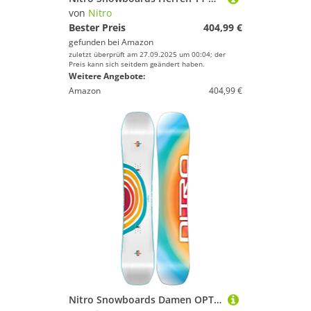
von
Nitro
Bester Preis
404,99 €
gefunden bei
Amazon
zuletzt überprüft am 27.09.2025 um 00:04; der
Preis kann sich seitdem geändert haben.
Weitere Angebote:
Amazon
404,99 €
Nitro Snowboards Damen OPTISYM Womens BRD ´23, Freestyleboard, Asym Twin, Cam-Out Camber, Urban