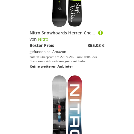
Nitro Snowboards Herren Cheap TRILLS Wide ´23, Freestyleboard, Twin, Flat-Out Rocker, Urban, Wide, für große Füße
von
Nitro
Bester Preis
355,03 €
gefunden bei
Amazon
zuletzt überprüft am 27.09.2025 um 00:04; der
Preis kann sich seitdem geändert haben.
Keine weiteren Anbieter