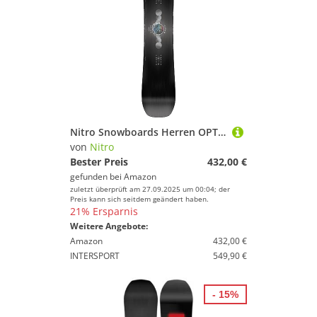
Nitro Snowboards Herren OPTISYM BRD ´24, Freestyleboard, Asym Twin, Cam-Out Camber, Urban, Mid-Wide
von
Nitro
Bester Preis
432,00 €
gefunden bei
Amazon
zuletzt überprüft am 27.09.2025 um 00:04; der
Preis kann sich seitdem geändert haben.
21% Ersparnis
Weitere Angebote:
Amazon
432,00 €
INTERSPORT
549,90 €
- 15%