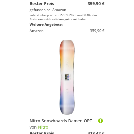
Bester Preis
359,90 €
gefunden bei
Amazon
zuletzt überprüft am 27.09.2025 um 00:04; der
Preis kann sich seitdem geändert haben.
Weitere Angebote:
Amazon
359,90 €
Nitro Snowboards Damen OPTISYM Womens BRD ´25, Freestyleboard, Asym Twin, Cam-Out Camber, Urban
von
Nitro
Bester Preis
418,42 €