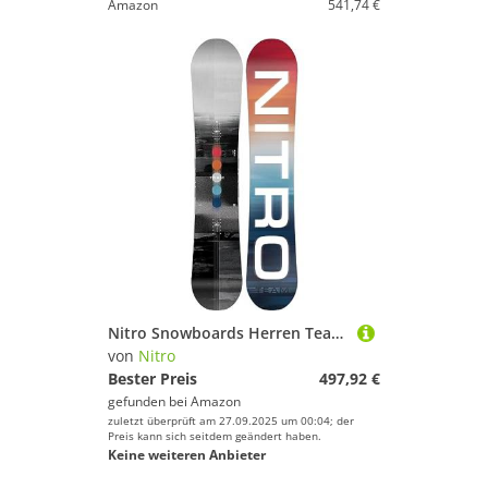
Amazon
541,74 €
Nitro Snowboards Herren Team GULLWING BRD ´23, Freestyleboard, Directional Twin, Gullwing Rocker, All-Terrain
von
Nitro
Bester Preis
497,92 €
gefunden bei
Amazon
zuletzt überprüft am 27.09.2025 um 00:04; der
Preis kann sich seitdem geändert haben.
Keine weiteren Anbieter