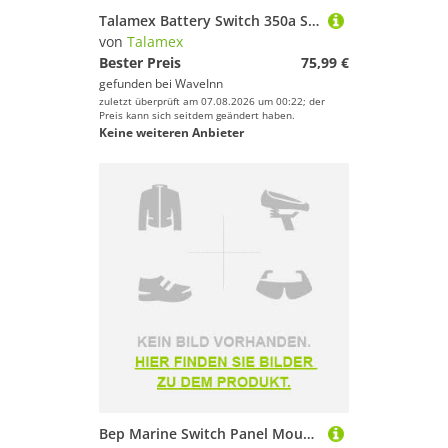
Persenninge
Talamex Battery Switch 350a Schwarz
Pumpen & Sanitäranlagen
von
Talamex
Rettungswesten
Bester Preis
75,99 €
gefunden bei
WaveInn
Schiffkompasse
zuletzt überprüft am 07.08.2026 um 00:22; der
Schiffs-Bekleidung
Preis kann sich seitdem geändert haben.
Keine weiteren Anbieter
Sicherheitszubehör-Artikel
Signalhörner
Sitze für Boote
Steuerungsausrüstung
Wasserdichte Taschen
Marke
Geschlecht
Preis
Farbe
Bep Marine Switch Panel Mount Support Rot 275 A