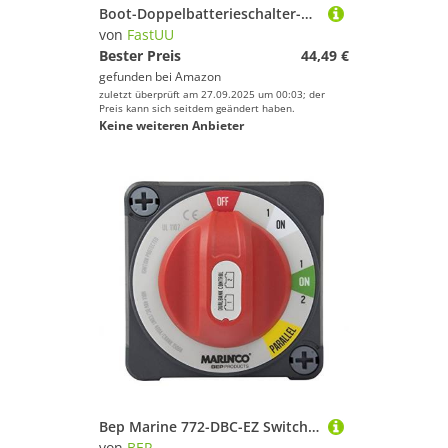
Boot-Doppelbatterieschalter-Kit, robuste und langlebige Batterieschalter 300A 4-Positionen-Doppelbatterie-Wahlschalter Bootsbatterieverteilung, für 6V, 12V, 24V, 32V Stromversorgungssystem des Bootes
von
FastUU
Bester Preis
44,49 €
gefunden bei
Amazon
zuletzt überprüft am 27.09.2025 um 00:03; der
Preis kann sich seitdem geändert haben.
Keine weiteren Anbieter
Bep Marine 772-DBC-EZ Switches und Stecker, Nautica, Rot/Schwarz, Einheitsgröße
von
BEP