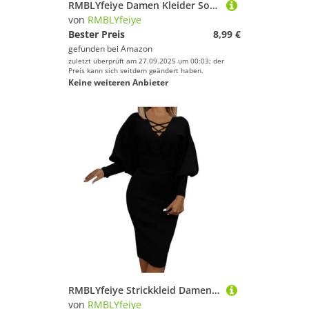
RMBLYfeiye Damen Kleider Sommer Kleid Lange Elegant Sommerkleider Bohemian Blumen Boho-Kleid
von
RMBLYfeiye
Bester Preis
8,99 €
gefunden bei
Amazon
zuletzt überprüft am 27.09.2025 um 00:03; der
Preis kann sich seitdem geändert haben.
Keine weiteren Anbieter
RMBLYfeiye Strickkleid Damen Rundhals Einfarbiges Laternenärmel Business Kleider A Linien Bleistiftkleid Elegant Wickelkleid Etuikleid Für Frauen Figurbetontes Kleid Cocktailkleid Knielang
von
RMBLYfeiye