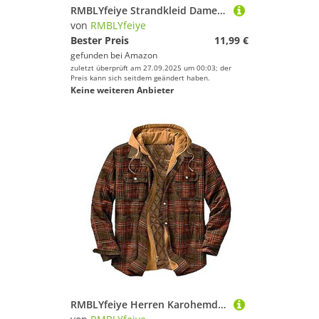
RMBLYfeiye Strandkleid Damen Große Größen, Langes Sommerkleid Langarm Kleid Musterdruck Ärmelloser Aushöhlen Rundhals Kurz Locker Hawaii Weiß
von
RMBLYfeiye
Bester Preis
11,99 €
gefunden bei
Amazon
zuletzt überprüft am 27.09.2025 um 00:03; der
Preis kann sich seitdem geändert haben.
Keine weiteren Anbieter
RMBLYfeiye Herren Karohemd Winter Thermohemd Kapuzenhemd Herbst Hemdjacke Dünner Gesteppte Gefütterte Leichte Freizeitjacke Schützendem Holzfällerhemd Kariertes Arbeitshemd