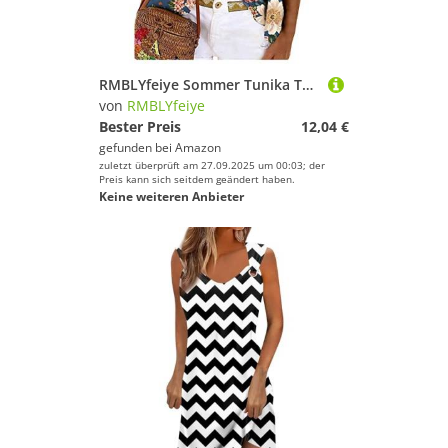
RMBLYfeiye Sommer Tunika Tops Damen Rundhals Blumen Bedruckt Spaghetti Tank Top Plissiertes Locker Blusen Ärmellos Sexy Rückenfrei Party Tops Retro Boho Tops Elegant Oberteile
von
RMBLYfeiye
Bester Preis
12,04 €
gefunden bei
Amazon
zuletzt überprüft am 27.09.2025 um 00:03; der
Preis kann sich seitdem geändert haben.
Keine weiteren Anbieter