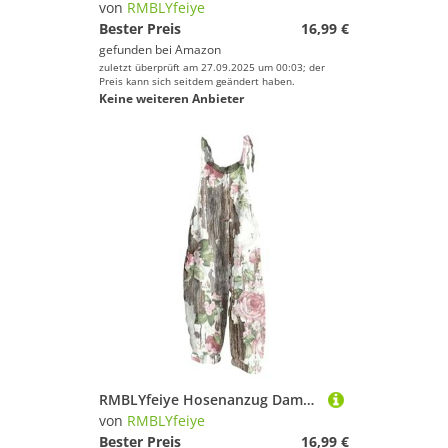
von
RMBLYfeiye
Bester Preis
16,99 €
gefunden bei
Amazon
zuletzt überprüft am 27.09.2025 um 00:03; der
Preis kann sich seitdem geändert haben.
Keine weiteren Anbieter
RMBLYfeiye Hosenanzug Damen Elegant Latzhose Blau Thermo Jumpsuit Blumenmuster Kuschelig Spaghetti Rückenfrei Wide Leg Playsuit Racerback Strampler Rote
von
RMBLYfeiye
Bester Preis
16,99 €