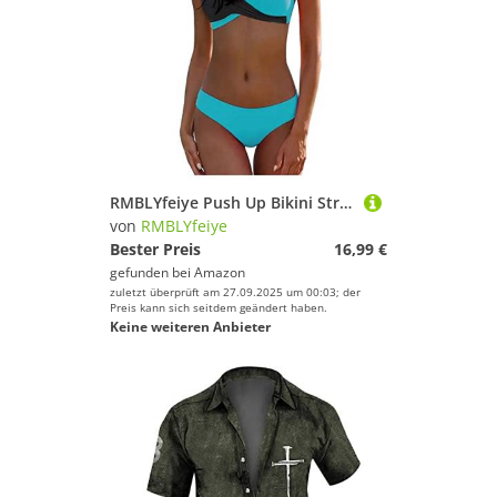
RMBLYfeiye Push Up Bikini String Badeanzug Badeanzug Schwarz Bikini Push Up V-Ausschnitt Einfarbiges Spaghetti Bikini Set Triangel Bikini Neckholder Zweiteiliger Badeanzug Sexy Bikini (Blau, L)
von
RMBLYfeiye
Bester Preis
16,99 €
gefunden bei
Amazon
zuletzt überprüft am 27.09.2025 um 00:03; der
Preis kann sich seitdem geändert haben.
Keine weiteren Anbieter