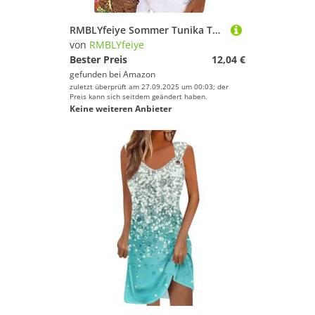
RMBLYfeiye Sommer Tunika Tops Damen Rundhals Blumen Bedruckt Spaghetti Tank Top Plissiertes Locker Blusen Ärmellos Sexy Rückenfrei Party Tops Retro Boho Tops Elegant Oberteile
von
RMBLYfeiye
Bester Preis
12,04 €
gefunden bei
Amazon
zuletzt überprüft am 27.09.2025 um 00:03; der
Preis kann sich seitdem geändert haben.
Keine weiteren Anbieter