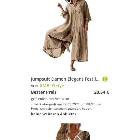
Jumpsuit Damen Elegant Festlich Einteiler Sommer Overall Kostüm Revers Einfarbiges Langarm Latzhose Mit Taschen Knopfleiste Weites Bein Trägerhose Baumwoll Leinen Sommer Overall Damen Onesie Khaki M
von
RMBLYfeiye
Bester Preis
20,54 €
gefunden bei
Amazon
zuletzt überprüft am 27.09.2025 um 00:03; der
Preis kann sich seitdem geändert haben.
Keine weiteren Anbieter