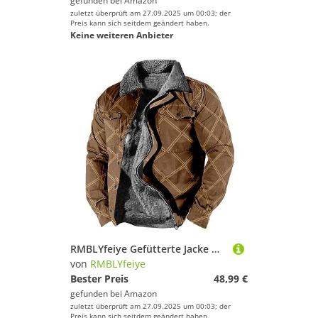
gefunden bei
Amazon
zuletzt überprüft am 27.09.2025 um 00:03; der
Preis kann sich seitdem geändert haben.
Keine weiteren Anbieter
RMBLYfeiye Gefütterte Jacke Herren Revers Vintage Druck Fleecejacke Mit Taschen Fleece Futter Thermo Winterjacke Reißverschluss Decken Hybrid Casual Holzfäller Outdoor Für Männer
von
RMBLYfeiye
Bester Preis
48,99 €
gefunden bei
Amazon
zuletzt überprüft am 27.09.2025 um 00:03; der
Preis kann sich seitdem geändert haben.