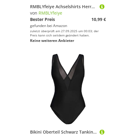
RMBLYfeiye Achselshirts Herren Rundhals Palm Druck Funktionsshirt Ärmellos Bodybuilding Tank Top Regular Fit Muskelshirts Fitness Trägershirt Basic Gym Top Oversized Sport Shirt Männer
von
RMBLYfeiye
Bester Preis
10,99 €
gefunden bei
Amazon
zuletzt überprüft am 27.09.2025 um 00:03; der
Preis kann sich seitdem geändert haben.
Keine weiteren Anbieter
Bikini Oberteil Schwarz Tankini Oberteil Stark Figurformender Badeanzug Badeanzug Damen Push Up V-Ausschnitt Einfarbiges Mesh Badeanzug Bauchweg Bikini Einteiler Bademode Bikini String (Schwarz, Xl)