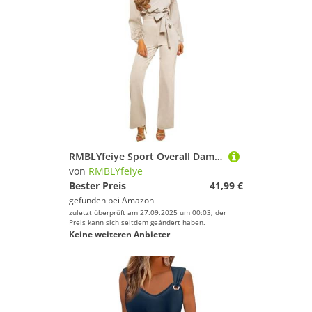
RMBLYfeiye Sport Overall Damen Nahtloser Jumpsuit Lang Ehrenkind Walkoverall Boot-Ausschnitt Einfarbiges Festlich Hosenanzug Langarm Straight Leg Mit Gürtel Roter
von
RMBLYfeiye
Bester Preis
41,99 €
gefunden bei
Amazon
zuletzt überprüft am 27.09.2025 um 00:03; der
Preis kann sich seitdem geändert haben.
Keine weiteren Anbieter