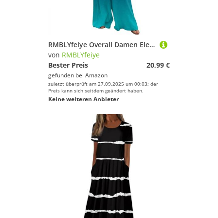
Sport.
Yoga
RMBLYfeiye
RMBLYfeiye Overall Damen Elegant Latzhose Arbeitshose Jumpsuit Kurz Damen-Latzhosen Damen-Overalls Zwei Teiler Set Sommer Gartenschürze
von
RMBLYfeiye
Geschlecht
Bester Preis
20,99 €
Preis
gefunden bei
Amazon
zuletzt überprüft am 27.09.2025 um 00:03; der
Preis kann sich seitdem geändert haben.
Farbe
Keine weiteren Anbieter