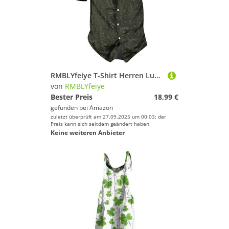
RMBLYfeiye T-Shirt Herren Lustig Hawaii Hemd Herren T Shirt Weiß Reverskragen Ethnic Druck Henley Shirt Knopfleiste Totenkopf Shirt Trachtenhemd Herren Poloshirts (Armeegrün, XXL)
von
RMBLYfeiye
Bester Preis
18,99 €
gefunden bei
Amazon
zuletzt überprüft am 27.09.2025 um 00:03; der
Preis kann sich seitdem geändert haben.
Keine weiteren Anbieter