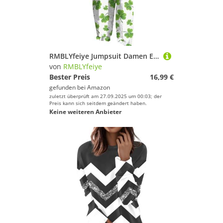
RMBLYfeiye Jumpsuit Damen Elegant Für Hochzeit Oranger Overall Onesie Fasching Kleeblatt Druck St Patricks Day Kostüm Spaghetti Wide Leg Playsuit Ärmelloser Weiß L
von
RMBLYfeiye
Bester Preis
16,99 €
gefunden bei
Amazon
zuletzt überprüft am 27.09.2025 um 00:03; der
Preis kann sich seitdem geändert haben.
Keine weiteren Anbieter