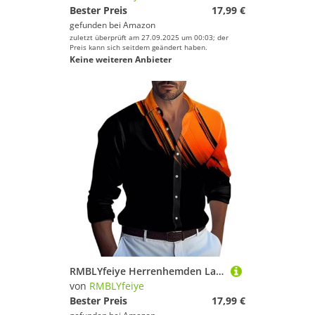
Bester Preis
17,99 €
gefunden bei
Amazon
zuletzt überprüft am 27.09.2025 um 00:03; der
Preis kann sich seitdem geändert haben.
Keine weiteren Anbieter
RMBLYfeiye Herrenhemden Langarm Herren Sweatshirts Hawaii Hemd Revers Neon Druck Strandhemd Knopfleiste Bequem Bügelfrei T-Shirt Lustig
von
RMBLYfeiye
Bester Preis
17,99 €