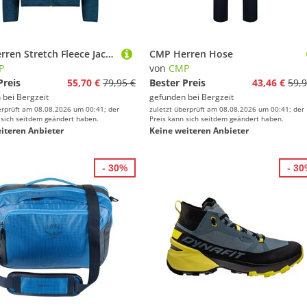
CMP Herren Stretch Fleece Jacke
CMP Herren Hose
P
von
CMP
Preis
55,70 €
79,95 €
Bester Preis
43,46 €
59,9
 bei
Bergzeit
gefunden bei
Bergzeit
erprüft am 08.08.2026 um 00:41; der
zuletzt überprüft am 08.08.2026 um 00:41; der
 sich seitdem geändert haben.
Preis kann sich seitdem geändert haben.
iteren Anbieter
Keine weiteren Anbieter
- 30%
- 3