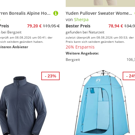
Rab Herren Borealis Alpine Hoodie Jacke
Yuden Pullover Sweater Women blau S - Farbe seaport blue
b
von
Sherpa
Preis
79,20 €
119,95 €
Bester Preis
78,94 €
134,9
 bei
Bergzeit
gefunden bei
Naturzeit
erprüft am 08.08.2026 um 00:41; der
zuletzt überprüft am 08.08.2026 um 00:53; der
 sich seitdem geändert haben.
Preis kann sich seitdem geändert haben.
26% Ersparnis
iteren Anbieter
Weitere Angebote:
Bergzeit
106,
- 23%
- 2