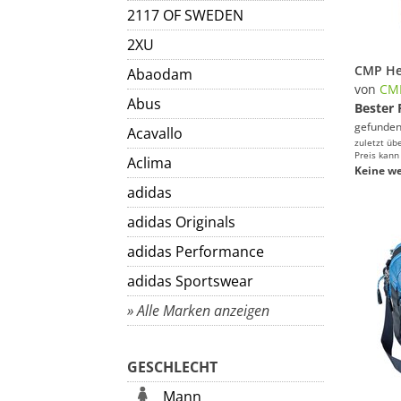
2117 OF SWEDEN
2XU
Abaodam
von
CM
Abus
Bester 
gefunden
Acavallo
zuletzt üb
Preis kann
Aclima
Keine we
adidas
adidas Originals
adidas Performance
adidas Sportswear
» Alle Marken anzeigen
GESCHLECHT
Mann