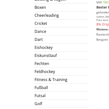
von
Ski
Boxen
Bester 
gefunden
Cheerleading
zuletzt üb
Preis kann
Cricket
8% Ersp
Weitere 
Dance
Runners
Dart
Bergzeit
Eishockey
Eiskunstlauf
Fechten
Feldhockey
Fitness & Training
Fußball
Futsal
Golf