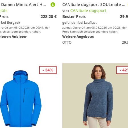
Haglöfs Damen Mimic Alert Hoodie Jacke
CANIbale dogsport SOULmate Vario Wheel Zugleine | CB7178
löfs
von
CANIbale dogsport
Preis
228,20 €
Bester Preis
29,9
 bei
Bergzeit
gefunden bei
Lauflust
erprüft am 08.08.2026 um 00:41; der
zuletzt überprüft am 08.08.2026 um 00:26; der
 sich seitdem geändert haben.
Preis kann sich seitdem geändert haben.
iteren Anbieter
Weitere Angebote:
OTTO
29,
- 34%
- 4