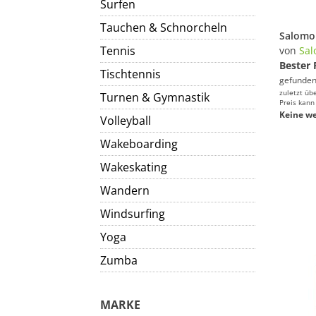
Surfen
Tauchen & Schnorcheln
Tennis
von
Sa
Bester 
Tischtennis
gefunden
zuletzt üb
Turnen & Gymnastik
Preis kann
Keine we
Volleyball
Wakeboarding
Wakeskating
Wandern
Windsurfing
Yoga
Zumba
MARKE