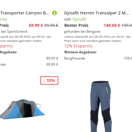
Osprey Transporter Carryon Boarding Bag Reisetasche
Dynafit Herren Transalper 2 Mid GTX Schuhe
rey
von
Dynafit
Preis
69,99 €
99,95 €
Bester Preis
140,60 €
199,9
 bei
SportScheck
gefunden bei
Bergzeit
erprüft am 08.08.2026 um 00:52; der
zuletzt überprüft am 08.08.2026 um 00:41; der
 sich seitdem geändert haben.
Preis kann sich seitdem geändert haben.
parnis
12% Ersparnis
Angebote:
Weitere Angebote:
89,95 €
Bergfreunde
159,
nde
99,95 €
- 33%