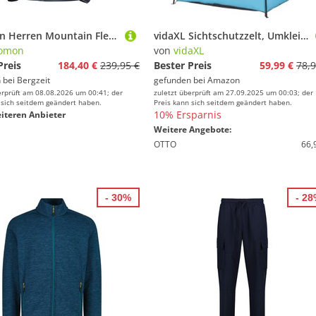
Salomon Herren Mountain Flex Jacke
vidaXL Sichtschutzzelt, Umkleidezelt mit Quick-Release-System, Wasserdicht Duschzelt für Camping, Toilettenzelt Campingzelt, Blau 190T Polyester
lomon
von
vidaXL
Preis
184,40 €
239,95 €
Bester Preis
59,99 €
78,9
 bei
Bergzeit
gefunden bei
Amazon
erprüft am 08.08.2026 um 00:41; der
zuletzt überprüft am 27.09.2025 um 00:03; der
 sich seitdem geändert haben.
Preis kann sich seitdem geändert haben.
10% Ersparnis
iteren Anbieter
Weitere Angebote:
OTTO
66,
- 30%
- 2