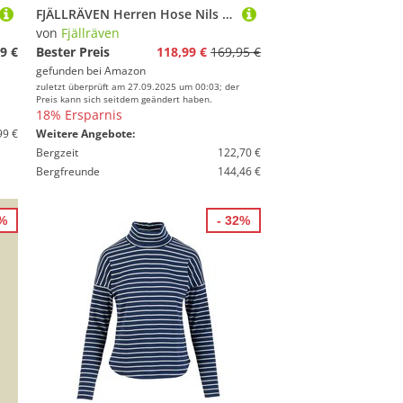
FJÄLLRÄVEN Herren Hose Nils Trousers Sport, Dark Navy, 48
von
Fjällräven
9 €
Bester Preis
118,99 €
169,95 €
gefunden bei
Amazon
zuletzt überprüft am 27.09.2025 um 00:03; der
Preis kann sich seitdem geändert haben.
18% Ersparnis
99 €
Weitere Angebote:
Bergzeit
122,70 €
Bergfreunde
144,46 €
2%
- 32%