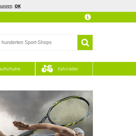
mungen
.
OK
aufschuhe
Fahrräder