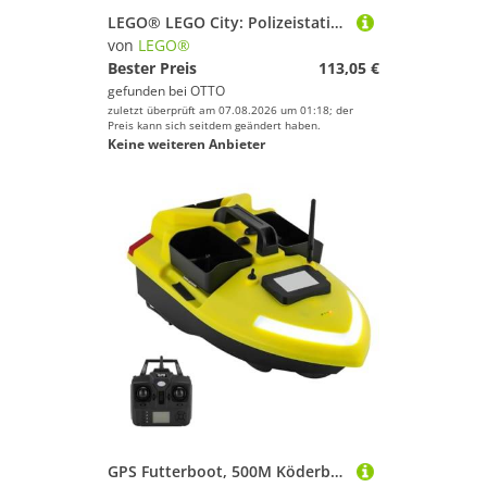
Persenninge
LEGO® LEGO City: Polizeistation (60246) Spielbausteine
Pumpen & Sanitäranlagen
von
LEGO®
Rettungswesten
Bester Preis
113,05 €
gefunden bei
OTTO
Schiffkompasse
zuletzt überprüft am 07.08.2026 um 01:18; der
Schiffs-Bekleidung
Preis kann sich seitdem geändert haben.
Keine weiteren Anbieter
Sicherheitszubehör-Artikel
Signalhörner
Sitze für Boote
Steuerungsausrüstung
Wasserdichte Taschen
Marke
Geschlecht
Preis
Farbe
GPS Futterboot, 500M Köderboot mit Fernsteuerung/Suchscheinwerfer/Ladegerät unb 12000mAh Lithium-Batterie - Tragfähigkeit 2 kg, Fischköder Boot für Angler (Gelb)