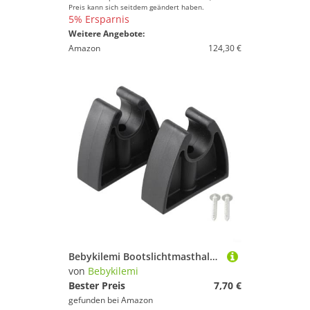
Preis kann sich seitdem geändert haben.
5% Ersparnis
Weitere Angebote:
Amazon
124,30 €
Bebykilemi Bootslichtmasthalter, Marine-Yacht-Befestigungsklemme, ABS-Kunststoff, Suchscheinwerfer-Halterung, Stange, Aufbewahrungsclips für Bootszubehör, schwarz, 2 Stück
von
Bebykilemi
Bester Preis
7,70 €
gefunden bei
Amazon