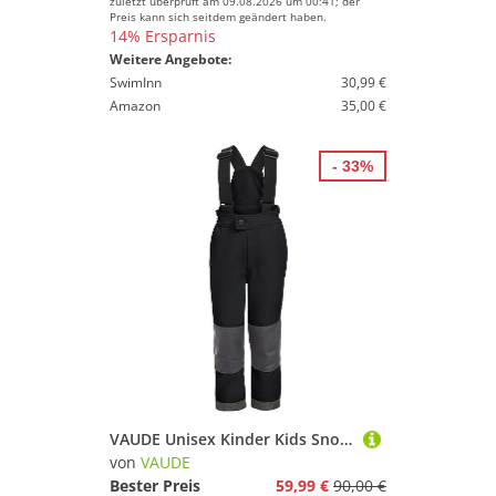
zuletzt überprüft am 09.08.2026 um 00:41; der
Preis kann sich seitdem geändert haben.
14% Ersparnis
Weitere Angebote:
SwimInn
30,99 €
Amazon
35,00 €
- 33%
VAUDE Unisex Kinder Kids Snow Cup Pants Iii Hose, Schwarz, 122/128 EU
von
VAUDE
Bester Preis
59,99 €
90,00 €