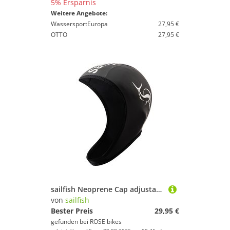
5% Ersparnis
Weitere Angebote:
WassersportEuropa
27,95 €
OTTO
27,95 €
sailfish Neoprene Cap adjustable Badekappe
von
sailfish
Bester Preis
29,95 €
gefunden bei
ROSE bikes