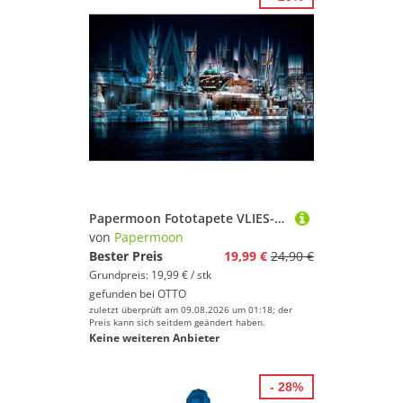
Papermoon Fototapete VLIES-Tapete Premium Hafen Cap San Diego Schiff Licht Weiß Nacht, Kleister KOSTENLOS, reduziert, 3D-Effekt, restlos trocken abziehbar, (komplett Set inkl. Tapetenkleister, 8336), Wandtapete Bild Dekoration Wand-Dekor Motiv Tapete Poster
von
Papermoon
Bester Preis
19,99 €
24,90 €
Grundpreis: 19,99 € / stk
gefunden bei
OTTO
zuletzt überprüft am 09.08.2026 um 01:18; der
Preis kann sich seitdem geändert haben.
Keine weiteren Anbieter
- 28%