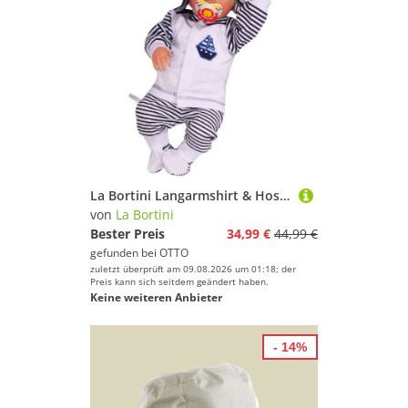
La Bortini Langarmshirt & Hose Baby Anzug 3Tlg Hose Mütze und Hemdchen gestreift mit Schiff aus reiner Baumwolle, 44 50 56 62 68 74 80
von
La Bortini
Bester Preis
34,99 €
44,99 €
gefunden bei
OTTO
zuletzt überprüft am 09.08.2026 um 01:18; der
Preis kann sich seitdem geändert haben.
Keine weiteren Anbieter
- 14%