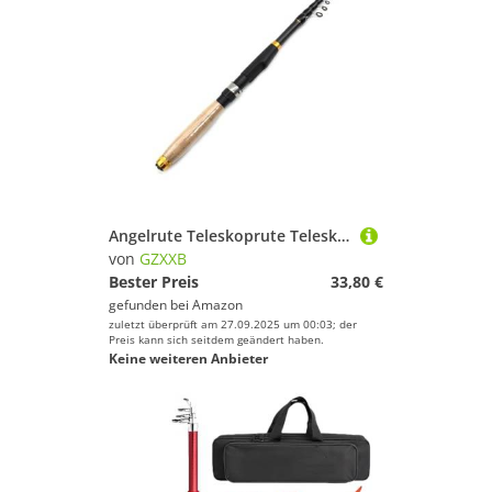
Angelrute Teleskoprute Teleskop-Angelrute aus Kohlefaser, klein, kurz, Meeresrute, tragbare for Meerwasser-Süßwasser-Bass-Forellenangeln(3.0 m)
von
GZXXB
Bester Preis
33,80 €
gefunden bei
Amazon
zuletzt überprüft am 27.09.2025 um 00:03; der
Preis kann sich seitdem geändert haben.
Keine weiteren Anbieter