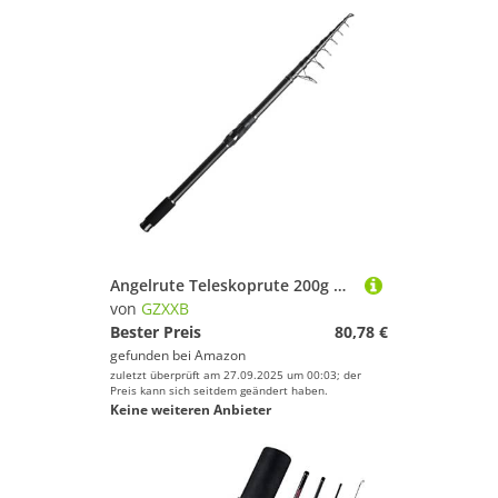
Angelrute Teleskoprute 200g Köder 4.5/5, m Seeangelrute 36T Kohlefaser Distanzwurf Ozeanbootsangel Spinnrute Superharte Teleskoprute(4.2m)
von
GZXXB
Bester Preis
80,78 €
gefunden bei
Amazon
zuletzt überprüft am 27.09.2025 um 00:03; der
Preis kann sich seitdem geändert haben.
Keine weiteren Anbieter