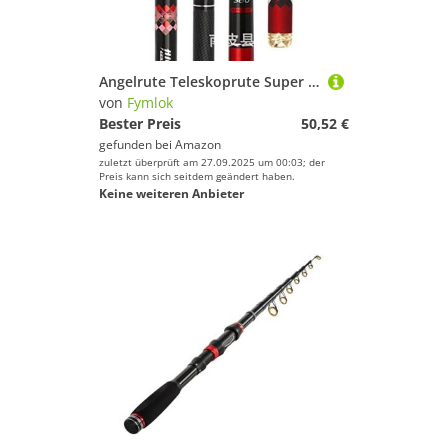
Angelrute Teleskoprute Super Hard Powerful Hand Pole Teleskop Angelrute Carbon Fiber Süßwasser Karpfen Fishing3.6m, 4,5 M, 6.30mVboni(Red,5.4m 19 Hardness)
von
Fymlok
Bester Preis
50,52 €
gefunden bei
Amazon
zuletzt überprüft am 27.09.2025 um 00:03; der
Preis kann sich seitdem geändert haben.
Keine weiteren Anbieter