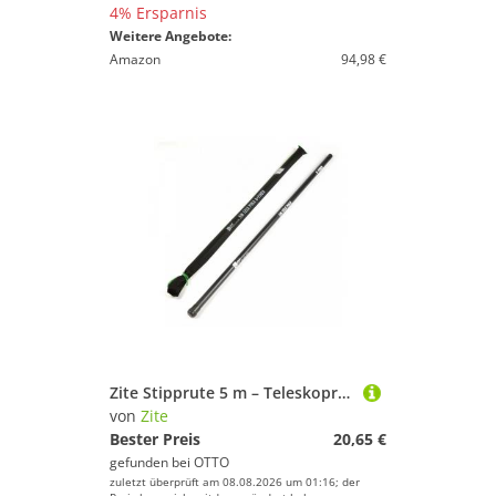
4% Ersparnis
Weitere Angebote:
Amazon
94,98 €
Zite Stipprute 5 m – Teleskoprute Stippe Glasfaser mit Spitzenring, – Basic Teleskoprute zum Stippangeln mit Stoff-Futteral
von
Zite
Bester Preis
20,65 €
gefunden bei
OTTO
zuletzt überprüft am 08.08.2026 um 01:16; der