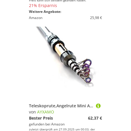
Preis kann sich seitdem geändert haben.
21% Ersparnis
Weitere Angebote:
Amazon
25,98 €
Teleskoprute,Angelrute Mini Automatische Angelrute Teleskop Meer River See Hand Angelschraube Pole Kohlefaser Fischgerät Angelruten(1.8 m)
von
AYXAMO
Bester Preis
62,37 €
gefunden bei
Amazon
zuletzt überprüft am 27.09.2025 um 00:03; der