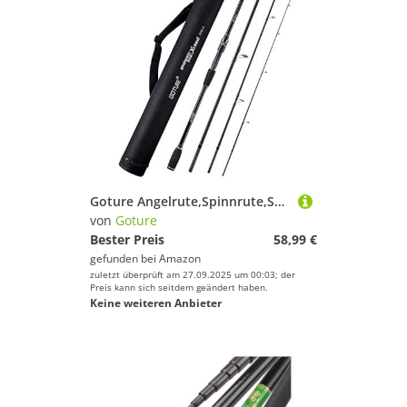
Goture Angelrute,Spinnrute,Spincasting Ruten,teleskoprute,Forellen angeln rute,Karpfen rute,Baitcast rute,Angelruten mit Aufbewahrungsrohr
von
Goture
Bester Preis
58,99 €
gefunden bei
Amazon
zuletzt überprüft am 27.09.2025 um 00:03; der
Preis kann sich seitdem geändert haben.
Keine weiteren Anbieter