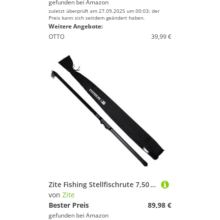
gefunden bei
Amazon
zuletzt überprüft am 27.09.2025 um 00:03; der
Preis kann sich seitdem geändert haben.
Weitere Angebote:
OTTO
39,99 €
Zite Fishing Stellfischrute 7,50 m | Teleskoprute mit Edelstahl-Rollensitz | 50–160 g Wurfgewicht | Kohlefaser-Rute für Zander & Hecht | 8-teilig | Transportlänge 137 cm mit Stoff-Futteral
von
Zite
Bester Preis
89,98 €
gefunden bei
Amazon