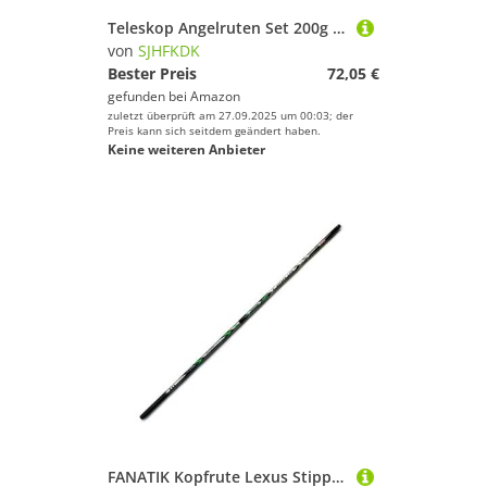
Teleskop Angelruten Set 200g Köder 4.5/5, m Seeangelrute 36T Kohlefaser Distanzwurf Ozeanbootsangel Spinnrute Superharte Teleskoprute(30cm)
von
SJHFKDK
Bester Preis
72,05 €
gefunden bei
Amazon
zuletzt überprüft am 27.09.2025 um 00:03; der
Preis kann sich seitdem geändert haben.
Keine weiteren Anbieter
FANATIK Kopfrute Lexus Stipprute Angelrute 4m,5m, 6m, 7m Posenrute Teleskoprute (4.00 m / 4-teilig)