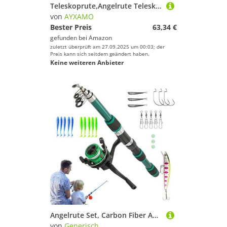
Teleskoprute,Angelrute Teleskop Angelrute Tragbare for Süßwasser Karpfen Stream Pole 1,8 m 2,4,7 3,0 630cm(5.4 m)
von
AYXAMO
Bester Preis
63,34 €
gefunden bei
Amazon
zuletzt überprüft am 27.09.2025 um 00:03; der
Preis kann sich seitdem geändert haben.
Keine weiteren Anbieter
Angelrute Set, Carbon Fiber Angelruten Teleskoprute Casting Pole Reel Combo Jugendfisch Set Anfängerfisch Kit Für Kinder Erwachsene Salzwasser Süßwasse Fishing
von
Generisch