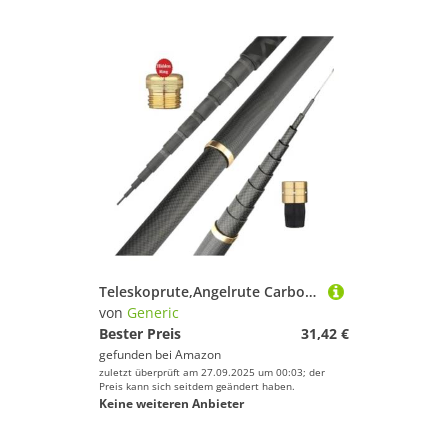
Teleskoprute,Angelrute Carbon Faser Hand Angelrute Teleskop 2,7 M/3,6,9 M/4,5 M/5,4 M/6,30 M/7, M/8 M/9 M/10 M Stream Stange(19 2,3.6M)
von
Generic
Bester Preis
31,42 €
gefunden bei
Amazon
zuletzt überprüft am 27.09.2025 um 00:03; der
Preis kann sich seitdem geändert haben.
Keine weiteren Anbieter