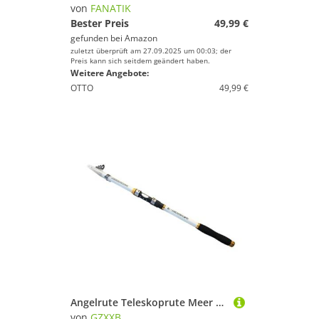
von
FANATIK
Bester Preis
49,99 €
gefunden bei
Amazon
zuletzt überprüft am 27.09.2025 um 00:03; der
Preis kann sich seitdem geändert haben.
Weitere Angebote:
OTTO
49,99 €
Angelrute Teleskoprute Meer Angelrute 2,1 m,4,7 3,0,6 Carbon Faser Weiß Stange Salzwasser/Süßwasser(WhiteRod-2.4)
von
GZXXB