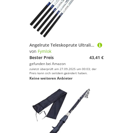
Angelrute Teleskoprute Ultralight super-Harte 3.6 4.5 7.2 Meter Stream-Hand Pol Carbon-Faser-Casting Teleskopangelrute(5.4 m)
von
Fymlok
Bester Preis
43,41 €
gefunden bei
Amazon
zuletzt überprüft am 27.09.2025 um 00:03; der
Preis kann sich seitdem geändert haben.
Keine weiteren Anbieter