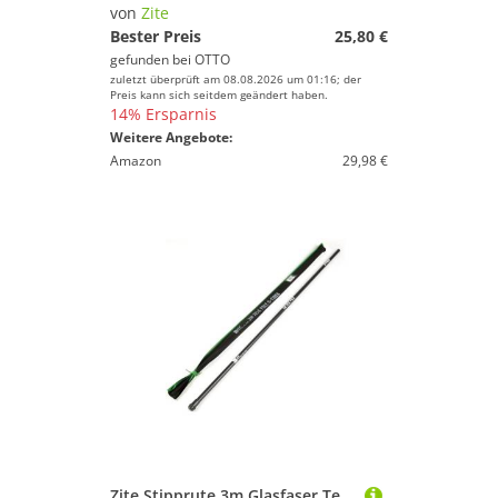
Reiseruten
von
Zite
Spincasting-Ruten
Bester Preis
25,80 €
gefunden bei
OTTO
Spinnruten
zuletzt überprüft am 08.08.2026 um 01:16; der
Steckruten
Preis kann sich seitdem geändert haben.
14% Ersparnis
Teleskopruten
Weitere Angebote:
Wallerruten
Amazon
29,98 €
Wurfruten
Watschuhe & Anglerstiefel
Marke
Geschlecht
Preis
% Sale
Farbe
Zite Stipprute 3m Glasfaser Teleskop-Stipprute mit Spitzenring & Stofffutteral