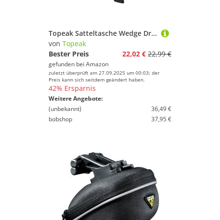
Topeak Satteltasche Wedge DryBag Strap Mount, Black, Medium (18.5 x 11.5 x 11 cm, 1l)
von
Topeak
Bester Preis
22,02 €
22,99 €
gefunden bei
Amazon
zuletzt überprüft am 27.09.2025 um 00:03; der
Preis kann sich seitdem geändert haben.
42% Ersparnis
Weitere Angebote:
(unbekannt)
36,49 €
bobshop
37,95 €