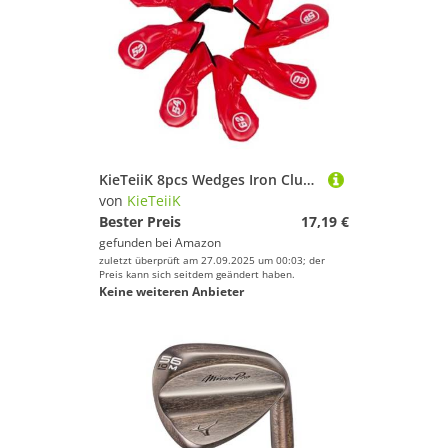
KieTeiiK 8pcs Wedges Iron Club Protective Headcover Putter Protector PU Leder Golfs Iron Head Deckungen Supplies Head Cover Schutzabdeckung PU Soft Dauer Tragbar
von
KieTeiiK
Bester Preis
17,19 €
gefunden bei
Amazon
zuletzt überprüft am 27.09.2025 um 00:03; der
Preis kann sich seitdem geändert haben.
Keine weiteren Anbieter