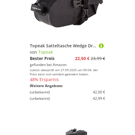
Topeak Satteltasche Wedge DryBag Strap Mount, Black, 23 x 11 x 13 cm, 1.5 Liter, TT9819B
von
Topeak
Bester Preis
22,50 €
23,99 €
gefunden bei
Amazon
zuletzt überprüft am 27.09.2025 um 00:04; der
Preis kann sich seitdem geändert haben.
48% Ersparnis
Weitere Angebote:
(unbekannt)
42,00 €
(unbekannt)
42,99 €