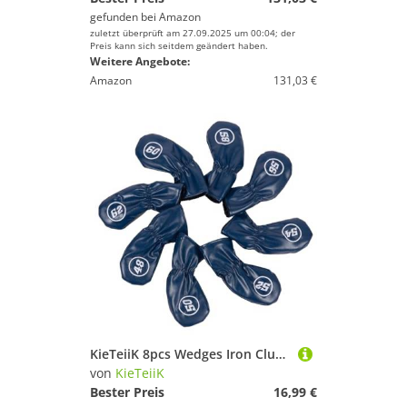
gefunden bei
Amazon
zuletzt überprüft am 27.09.2025 um 00:04; der
Preis kann sich seitdem geändert haben.
Weitere Angebote:
Amazon
131,03 €
KieTeiiK 8pcs Wedges Iron Club Protective Headcover Putter Protector PU Leder Golfs Iron Head Deckungen Supplies Head Cover Schutzabdeckung PU Soft Dauer Tragbar
von
KieTeiiK
Bester Preis
16,99 €