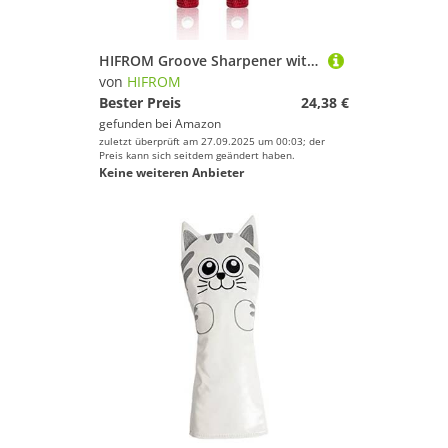
HIFROM Groove Sharpener with 6 Heads - Golf Club Groove Sharpener Re-Grooving Tool and Cleaner Replacement for All Iron Pitching Sand Lob Gap and Approach Wedges and Utility Clubs (2 Rot)
von
HIFROM
Bester Preis
24,38 €
gefunden bei
Amazon
zuletzt überprüft am 27.09.2025 um 00:03; der
Preis kann sich seitdem geändert haben.
Keine weiteren Anbieter