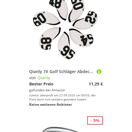
Qianly 7X Golf Schläger Abdeckung für 60°, 48°, 50°, 52°, 54°, 56°, 58° Wedges für Unterwegs, WEIß
von
Qianly
Bester Preis
11,29 €
gefunden bei
Amazon
zuletzt überprüft am 27.09.2025 um 00:03; der
Preis kann sich seitdem geändert haben.
Keine weiteren Anbieter
- 5%