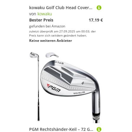
kowaku Golf Club Head Covers Thick Golf Cue Protection Equipment Cat Pattern Wedges Putter Cue Headcover for Outdoor Travel Golfer Unisex Anfänger, Driver White
von
kowaku
Bester Preis
17,19 €
gefunden bei
Amazon
zuletzt überprüft am 27.09.2025 um 00:03; der
Preis kann sich seitdem geändert haben.
Keine weiteren Anbieter
PGM Rechtshänder-Keil – 72 Grad Premium Sand Wedge, Lob Wedge für Männer & Frauen – CNC Textured – Bunker Buster Escape Bunkers und Save Strokes Around The Green-High Loft Golf Club