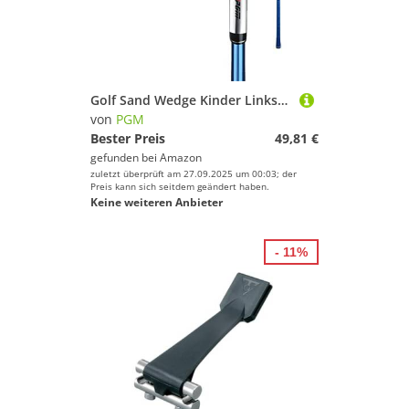
Golf Sand Wedge Kinder Linkshänder & Rechtshänder Golfschläger Keilverbreiteter Boden 56 Grad Golfsandrute für 3-12 Jahre Kinder Jungen Mädchen Golf Wedges (Blau,Rechte Hand 9-12)
von
PGM
Bester Preis
49,81 €
gefunden bei
Amazon
zuletzt überprüft am 27.09.2025 um 00:03; der
Preis kann sich seitdem geändert haben.
Keine weiteren Anbieter
- 11%