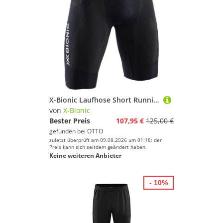
X-Bionic Laufhose Short Running The Trick 4.0 kurz schwarz Herren
von
X-Bionic
Bester Preis
107,95 €
125,00 €
gefunden bei
OTTO
zuletzt überprüft am 09.08.2026 um 01:18; der
Preis kann sich seitdem geändert haben.
Keine weiteren Anbieter
- 10%