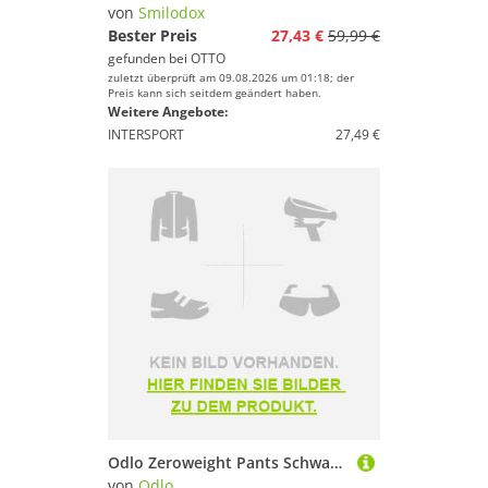
Neutralschuhe
von
Smilodox
Sicherheitsausrüstung
Bester Preis
27,43 €
59,99 €
gefunden bei
OTTO
Stabilitätsschuhe
zuletzt überprüft am 09.08.2026 um 01:18; der
Trailschuhe
Preis kann sich seitdem geändert haben.
Weitere Angebote:
Trinkgürtel
INTERSPORT
27,49 €
Trinkrucksäcke
Walking-Stöcke
Walking-Zubehör
Wettkampfschuhe
Marke
Geschlecht
Preis
% Sale
Odlo Zeroweight Pants Schwarz XL Frau
Farbe
von
Odlo