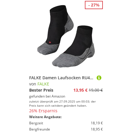
- 27%
FALKE Damen Laufsocken RU4 Endurance Short W Sso Baumwolle Funktionsmaterial antiblasen 1 Paar, Schwarz Black-Mix 3010, 39-40
von
FALKE
Bester Preis
13,95 €
19,00 €
gefunden bei
Amazon
zuletzt überprüft am 27.09.2025 um 00:03; der
Preis kann sich seitdem geändert haben.
26% Ersparnis
Weitere Angebote:
Bergzeit
18,19 €
Bergfreunde
18,95 €