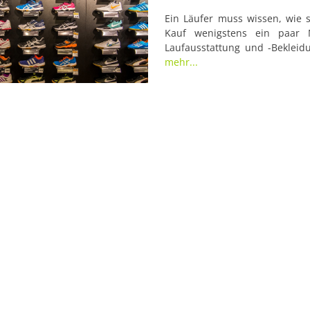
Ein Läufer muss wissen, wie 
Kauf wenigstens ein paar 
Laufausstattung und -Beklei
einfach angefasst haben, um ei
mehr...