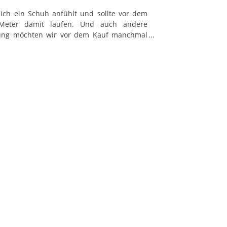
sich ein Schuh anfühlt und sollte vor dem
Meter damit laufen. Und auch andere
dung möchten wir vor dem Kauf manchmal
n Gefühl für den Stoff zu kriegen.