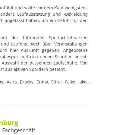
anfühlt und sollte vor dem Kauf wenigstens 
ndere Laufausstattung und -Bekleidung 
 angefasst haben, um ein Gefühl für den 
ent der führenden Sportartikelmarken 
und Laufens. Auch über Veranstaltungen 
rd hier Auskunft gegeben. Angebotene 
obespurt mit den neuen Schuhen bereit. 
 Auswahl der passenden Laufschuhe. Von 
t aus aktiven Sportlern besteht.

nge und Co., Power Bar, Pro Touch, Reebok, 
 Freitag: 10:00 - 18:00
enburg
 Fachgeschäft