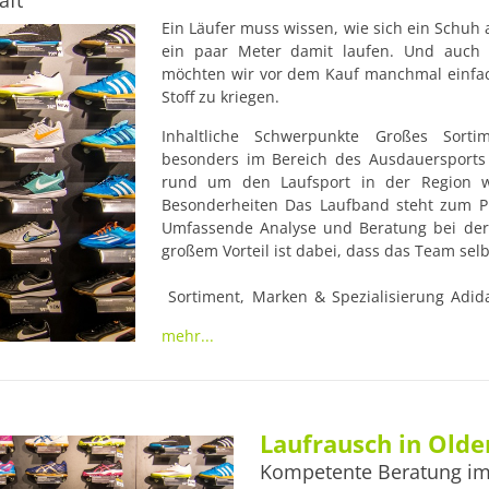
äft
Ein Läufer muss wissen, wie sich ein Schuh 
ein paar Meter damit laufen. Und auch a
möchten wir vor dem Kauf manchmal einfach
Stoff zu kriegen.
Inhaltliche Schwerpunkte Großes Sortim
besonders im Bereich des Ausdauersports 
rund um den Laufsport in der Region wi
Besonderheiten Das Laufband steht zum Pr
Umfassende Analyse und Beratung bei der
großem Vorteil ist dabei, dass das Team selbs
 Sortiment, Marken & Spezialisierung Adidas, Asics, Brooks, Erima, Etirel, Falke, Jako, 
Leki, Mizuno, Newline, Nike, Polar, Paul La
mehr...
Sugoi

 Zahlungsmöglichkeiten

 Bar und EC-Karte Öffnungszeiten Montag bis
Laufrausch in Old
Kompetente Beratung im