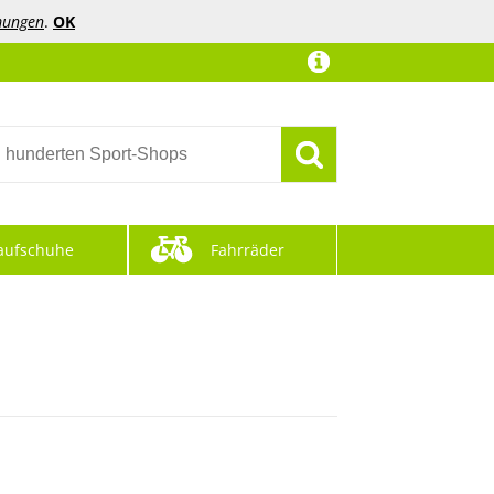
mungen
.
OK
aufschuhe
Fahrräder