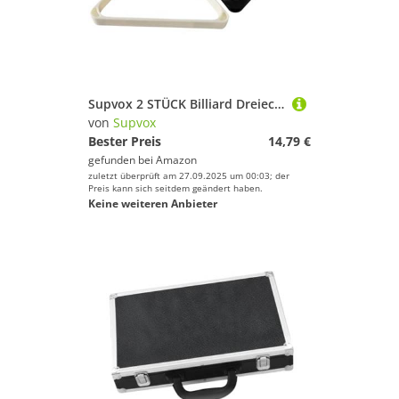
Supvox 2 STÜCK Billiard Dreieck Klassisch Snooker Kugelhalter für Pool Billardtisch Stabiles Rack zum Festen Anordnen der Kugeln Geeignet für Heim Pub spielbereiche
von
Supvox
Bester Preis
14,79 €
gefunden bei
Amazon
zuletzt überprüft am 27.09.2025 um 00:03; der
Preis kann sich seitdem geändert haben.
Keine weiteren Anbieter