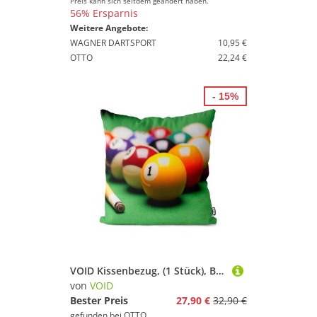
Preis kann sich seitdem geändert haben.
56% Ersparnis
Weitere Angebote:
WAGNER DARTSPORT
10,95 €
OTTO
22,24 €
- 15%
VOID Kissenbezug, (1 Stück), Billiard Tisch Kugeln queue Kö Spiel Casino Snooker 8 Sport Hobby Poo
von
VOID
Bester Preis
27,90 €
32,90 €
gefunden bei
OTTO