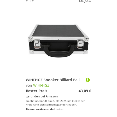
OTTO
146,64 €
WIHFHGZ Snooker Billiard Balls Aufbewahrungsbox, Pool Zubehör, Tragetasche mit Griff, Schaumpolster, 16 Kugeln - Leicht Und Tragbar, Sicher Verschließbar Mit Edelstahlverschlüssen, Für
von
WIHFHGZ
Bester Preis
43,09 €
gefunden bei
Amazon
zuletzt überprüft am 27.09.2025 um 00:03; der
Preis kann sich seitdem geändert haben.
Keine weiteren Anbieter