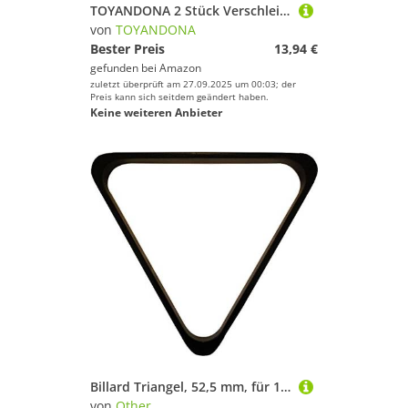
TOYANDONA 2 Stück Verschleißfeste Billard weiße Kugeln aus Widerstandsfähigem Harz Professionelle Ersatzkugeln für Pool Snooker tische für Training und Spielspaß
von
TOYANDONA
Bester Preis
13,94 €
gefunden bei
Amazon
zuletzt überprüft am 27.09.2025 um 00:03; der
Preis kann sich seitdem geändert haben.
Keine weiteren Anbieter
Billard Triangel, 52,5 mm, für 15 Kugeln, Kunststoff, Schwarz
von
Other