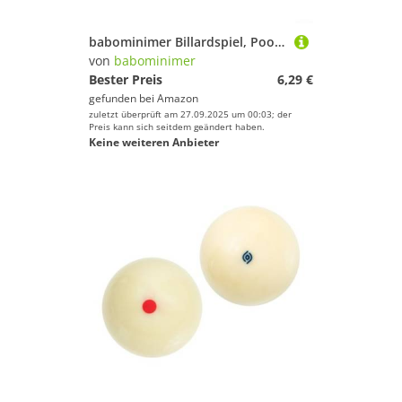
babominimer Billardspiel, Pool-Würfel-Shaker-Flasche mit 16 nummerierten Kugeln, langlebiger Kunststoff für Snooker oder Poolhallen-Unterhaltung, anpassbare Regeln für Spaß im Innenbereich (rot)
von
babominimer
Bester Preis
6,29 €
gefunden bei
Amazon
zuletzt überprüft am 27.09.2025 um 00:03; der
Preis kann sich seitdem geändert haben.
Keine weiteren Anbieter