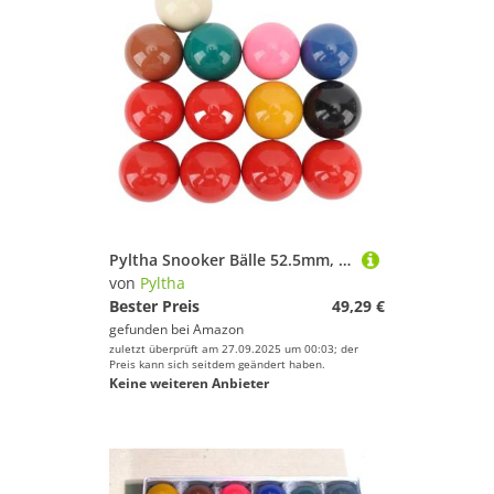
Pyltha Snooker Bälle 52.5mm, 13 Teiliges Resin Billardkugeln Set, Ersatz Kugeln für Poolbillard - Hohe Schlagfestigkeit, Glatte Oberfläche, Ideal für Heim - und Bar - Tischspiele
von
Pyltha
Bester Preis
49,29 €
gefunden bei
Amazon
zuletzt überprüft am 27.09.2025 um 00:03; der
Preis kann sich seitdem geändert haben.
Keine weiteren Anbieter