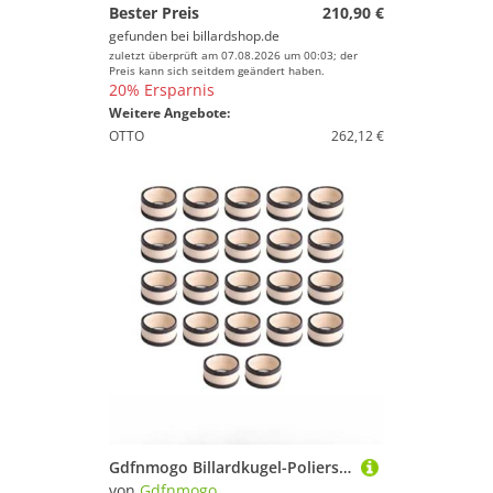
Bester Preis
210,90 €
gefunden bei
billardshop.de
zuletzt überprüft am 07.08.2026 um 00:03; der
Preis kann sich seitdem geändert haben.
20% Ersparnis
Weitere Angebote:
OTTO
262,12 €
Gdfnmogo Billardkugel-Polierset mit 16 oder 22 hochwertigen Lammwollringen für amerikanische 16-Kugel- und englische 22-Kugel-Formate, kompatibel mit Snooker 22-Kugeln
von
Gdfnmogo