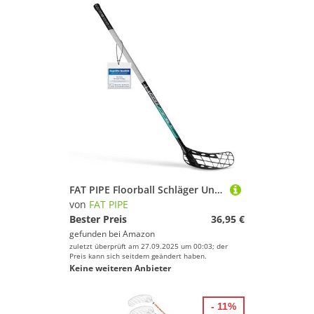
FAT PIPE Floorball Schläger Unihockey Stock Zack 33 Bone Coral Green - IFF Zertifiziert, mit Bone Schaufel/Kelle (Linke Hand Oben am Schläger, sogenannter Rechtsausleger, 82)
von
FAT PIPE
Bester Preis
36,95 €
gefunden bei
Amazon
zuletzt überprüft am 27.09.2025 um 00:03; der
Preis kann sich seitdem geändert haben.
Keine weiteren Anbieter
- 11%