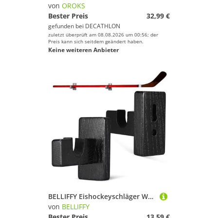
von
OROKS
Bester Preis
32,99 €
gefunden bei
DECATHLON
zuletzt überprüft am 08.08.2026 um 00:56; der
Preis kann sich seitdem geändert haben.
Keine weiteren Anbieter
BELLIFFY Eishockeyschläger Wandhalterung Hockey Stick Halterung Holz Wandhalter Hockeyschläger Display Horizontaler Schläger Organizer Platzsparende Lagerung Für Hockey Ausrüstung
von
BELLIFFY
Bester Preis
13,59 €