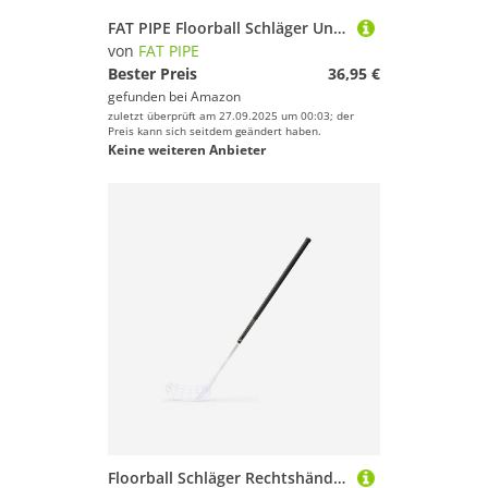
FAT PIPE Floorball Schläger Unihockey Stock Zack 33 Bone Coral Green - IFF Zertifiziert, mit Bone Schaufel/Kelle (Linke Hand Oben am Schläger, sogenannter Rechtsausleger, 77)
von
FAT PIPE
Bester Preis
36,95 €
gefunden bei
Amazon
zuletzt überprüft am 27.09.2025 um 00:03; der
Preis kann sich seitdem geändert haben.
Keine weiteren Anbieter
Floorball Schläger Rechtshänder - FB140 schwarz/weiß