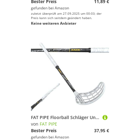
Bester Preis
11,89 €
gefunden bei
Amazon
zuletzt überprüft am 27.09.2025 um 00:03; der
Preis kann sich seitdem geändert haben.
Keine weiteren Anbieter
FAT PIPE Floorball Schläger Unihockey Stock Zack 33 ORC - Black White - IFF Zertifiziert, mit ORC Schaufel/Kelle (Schaftlänge 87 cm, Linke Hand Oben/Rechtsauslage)
von
FAT PIPE
Bester Preis
37,95 €
gefunden bei
Amazon