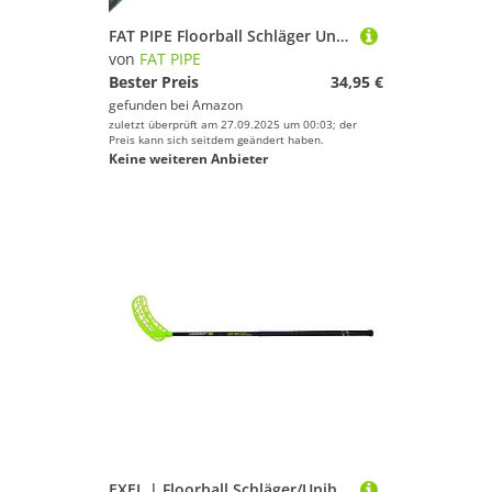
FAT PIPE Floorball Schläger Unihockey Stock Nitro 33 WIZ - Black NEON Green - IFF Zertifiziert, mit WIZ Schaufel/Kelle (Schaftlänge 75 cm, Linke Hand Oben/Rechtsauslage)
von
FAT PIPE
Bester Preis
34,95 €
gefunden bei
Amazon
zuletzt überprüft am 27.09.2025 um 00:03; der
Preis kann sich seitdem geändert haben.
Keine weiteren Anbieter
EXEL | Floorball Schläger/Unihockey Stock Sharp, Black, High Level Composite/Glassfibre (Linke Hand Oben, Rechtsauslage, Schaftlänge 92 cm, Gesamtlänge 103 cm)