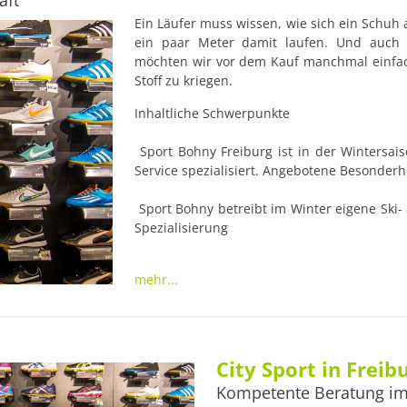
äft
Ein Läufer muss wissen, wie sich ein Schuh 
ein paar Meter damit laufen. Und auch a
möchten wir vor dem Kauf manchmal einfach
Stoff zu kriegen.
Inhaltliche Schwerpunkte

 Sport Bohny Freiburg ist in der Wintersaison besonders auf einen Ski- & Snowboard 
Service spezialisiert. Angebotene Besonderhe
 Sport Bohny betreibt im Winter eigene Ski- & Snowboardschulen. Sortiment, Marken & 
Spezialisierung

 Adidas, Asics, Nike, u.a. Zahlungsmöglichkeiten

mehr...
 Bargeld, EC-Karte, Kreditkarte, Amex, Visa Öffnungszeiten

Montag bis Freitag: 10:00 Uhr – 19:30 Uhr Sa
City Sport in Freib
Kompetente Beratung im
 Anschrift
