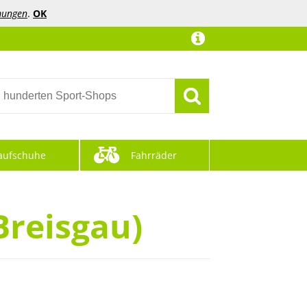
mungen
.
OK
aufschuhe
Fahrräder
Breisgau)