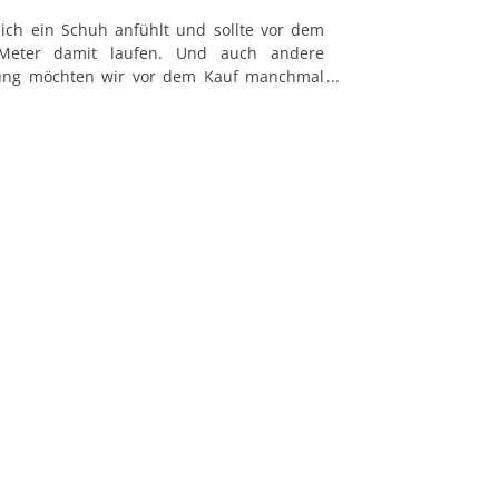
sich ein Schuh anfühlt und sollte vor dem
Meter damit laufen. Und auch andere
dung möchten wir vor dem Kauf manchmal
79098 Freiburg im Breisgau

n Gefühl für den Stoff zu kriegen.
 gib uns gern Bescheid unter info@joggen-