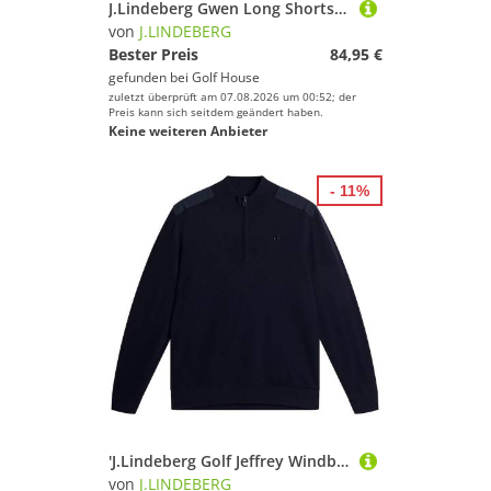
J.Lindeberg Gwen Long Shorts Bermuda Hose navy
von
J.LINDEBERG
Bester Preis
84,95 €
gefunden bei
Golf House
zuletzt überprüft am 07.08.2026 um 00:52; der
Preis kann sich seitdem geändert haben.
Keine weiteren Anbieter
- 11%
'J.Lindeberg Golf Jeffrey Windbreaker Sweater navy'
von
J.LINDEBERG