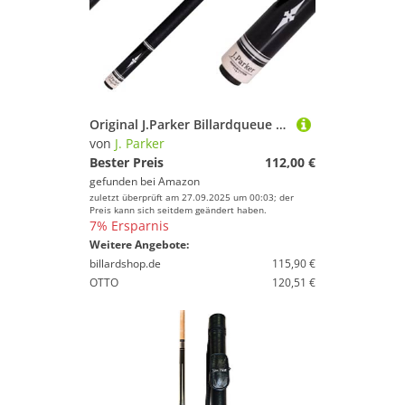
Original J.Parker Billardqueue PE-4, hochwertige Profiqualität, Griffband Irisches Leinen, Quick-Edelstahl-Joint, 147 cm, 12,75 mm Mehrschicht Klebeleder
von
J. Parker
Bester Preis
112,00 €
gefunden bei
Amazon
zuletzt überprüft am 27.09.2025 um 00:03; der
Preis kann sich seitdem geändert haben.
7% Ersparnis
Weitere Angebote:
billardshop.de
115,90 €
OTTO
120,51 €