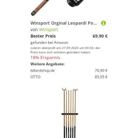
Winsport Orginal Leopardi Pool Billard Queue, 2 teiliger Billardqueue mit schwarzen Griffband aus genarbten PU-Leder, Cue Länge 147cm, 12mm Profi Klebeleder, Edelstahl Gewinde,Leopard Design
von
Winsport
Bester Preis
69,90 €
gefunden bei
Amazon
zuletzt überprüft am 27.09.2025 um 00:03; der
Preis kann sich seitdem geändert haben.
18% Ersparnis
Weitere Angebote:
billardshop.de
70,90 €
OTTO
85,05 €