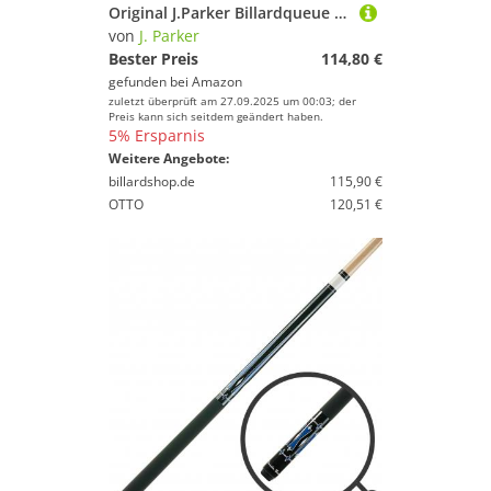
Original J.Parker Billardqueue PE-2, hochwertige Profiqualität, Griffband Irisches Leinen, Quick-Edelstahl-Joint, 147 cm, 12,75 mm Mehrschicht Klebeleder
von
J. Parker
Bester Preis
114,80 €
gefunden bei
Amazon
zuletzt überprüft am 27.09.2025 um 00:03; der
Preis kann sich seitdem geändert haben.
5% Ersparnis
Weitere Angebote:
billardshop.de
115,90 €
OTTO
120,51 €