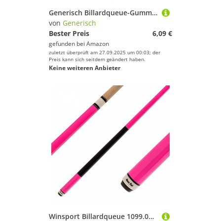
Generisch Billardqueue-Gummipfropfen, Gummi Pool Queue Schutzkappe 10 Stück, Basisersatz Staubschutzkappe Hülse
von
Generisch
Bester Preis
6,09 €
gefunden bei
Amazon
zuletzt überprüft am 27.09.2025 um 00:03; der
Preis kann sich seitdem geändert haben.
Keine weiteren Anbieter
Winsport Billardqueue 1099.03 Neon-Star Poolqueue in Pink mit Neon-Lackierung.