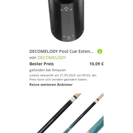
DECOMELODY Pool Cue Extension Billiard Cue Adapter Hochpräzises Metallzubehör Verlängert Billardqueue für Verbesserte Kontrolle und Stabilität bei Langdistanzschüssen Geeignet für Snooker und
von
DECOMELODY
Bester Preis
10,09 €
gefunden bei
Amazon
zuletzt überprüft am 27.09.2025 um 00:03; der
Preis kann sich seitdem geändert haben.
Keine weiteren Anbieter