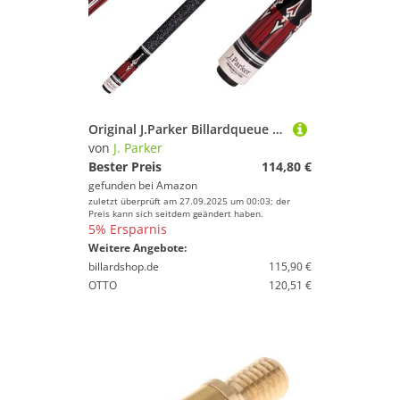
Original J.Parker Billardqueue PE-3, hochwertige Profiqualität, Griffband Irisches Leinen, Quick- Edelstahl-Joint, 147 cm, 12,75 mm Klebeleder
von
J. Parker
Bester Preis
114,80 €
gefunden bei
Amazon
zuletzt überprüft am 27.09.2025 um 00:03; der
Preis kann sich seitdem geändert haben.
5% Ersparnis
Weitere Angebote:
billardshop.de
115,90 €
OTTO
120,51 €