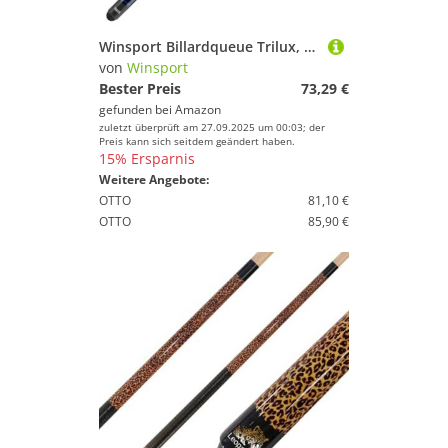
Winsport Billardqueue Trilux, Profiqualität, Ahornholz mit Vogelaugen Naturmaserung, Leinengriffband Edelstahl Joint, 13 Klebeleder, Cue in blau, grau. braun und rot
von
Winsport
Bester Preis
73,29 €
gefunden bei
Amazon
zuletzt überprüft am 27.09.2025 um 00:03; der
Preis kann sich seitdem geändert haben.
15% Ersparnis
Weitere Angebote:
OTTO
81,10 €
OTTO
85,90 €