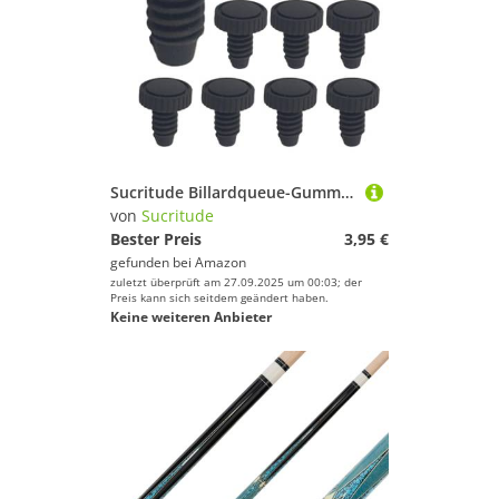
Sucritude Billardqueue-Gummipfropfen - 10er Set Gummibodenstopfen Schutzabdeckung Für Queue-Endstück,Leichte Ersatz Basis Schutzkappen für Billard Enthusiasten und Anfänger
von
Sucritude
Bester Preis
3,95 €
gefunden bei
Amazon
zuletzt überprüft am 27.09.2025 um 00:03; der
Preis kann sich seitdem geändert haben.
Keine weiteren Anbieter