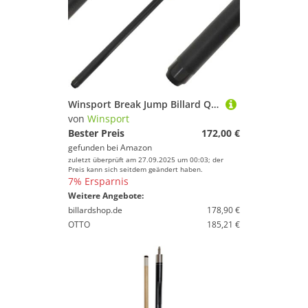
Winsport Break Jump Billard Queue Golden West, 3 teilig für Power Anstoß und Jump Stöße, Anstoß Queue, Edelstahl Schnellverschluss, Jump Cue, Break Billardqueue, 14 mm Spitze aus extrahartem Kunstharz
von
Winsport
Bester Preis
172,00 €
gefunden bei
Amazon
zuletzt überprüft am 27.09.2025 um 00:03; der
Preis kann sich seitdem geändert haben.
7% Ersparnis
Weitere Angebote:
billardshop.de
178,90 €
OTTO
185,21 €