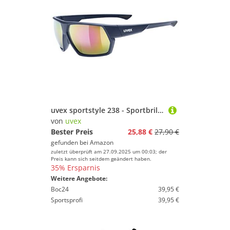
uvex sportstyle 238 - Sportbrille für Damen und Herren - 100% UVA-, B, C Schutz - Schutz vor IR-Strahlung - deep space matt/mirror red - one size
von
uvex
Bester Preis
25,88 €
27,90 €
gefunden bei
Amazon
zuletzt überprüft am 27.09.2025 um 00:03; der
Preis kann sich seitdem geändert haben.
35% Ersparnis
Weitere Angebote:
Boc24
39,95 €
Sportsprofi
39,95 €