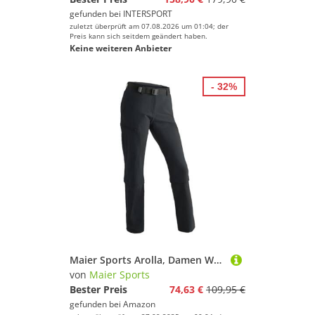
gefunden bei
INTERSPORT
zuletzt überprüft am 07.08.2026 um 01:04; der
Preis kann sich seitdem geändert haben.
Keine weiteren Anbieter
- 32%
Maier Sports Arolla, Damen Wanderhose, Wasserabweisende Outdoorhose für Trekking und Hiking, Praktische Zipp-Off-Funktion, PFC-frei, mSTRETCH pro 4 & Dryprotec, Schwarz, 36 (W27/28/L31)
von
Maier Sports
Bester Preis
74,63 €
109,95 €
gefunden bei
Amazon