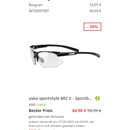
Bergzeit
74,95 €
INTERSPORT
99,99 €
- 35%
uvex sportstyle 802 V - Sportbrille für Damen und Herren - selbsttönend - beschlagfrei - black/smoke - one size
von
uvex
Bester Preis
64,90 €
99,95 €
gefunden bei
Amazon
zuletzt überprüft am 27.09.2025 um 00:04; der
Preis kann sich seitdem geändert haben.