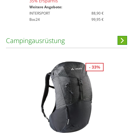
35% Ersparnis
Weitere Angebote:
INTERSPORT
88,90 €
Boc24
99,95 €
Campingausrüstung
Hi
stöber
- 33%