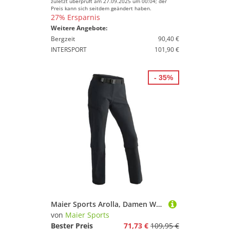
zuletzt überprüft am 27.09.2025 um 00:04; der
Preis kann sich seitdem geändert haben.
27% Ersparnis
Weitere Angebote:
Bergzeit
90,40 €
INTERSPORT
101,90 €
- 35%
Maier Sports Arolla, Damen Wanderhose, Wasserabweisende Outdoorhose für Trekking und Hiking, Praktische Zipp-Off-Funktion, PFC-frei, mSTRETCH pro 4 & Dryprotec, Schwarz, 44 (W35/L32)
von
Maier Sports
Bester Preis
71,73 €
109,95 €