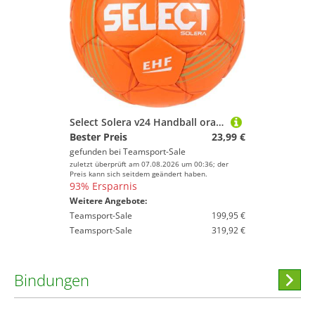
Select Solera v24 Handball orange grün 2
Bester Preis
23,99 €
gefunden bei
Teamsport-Sale
zuletzt überprüft am 07.08.2026 um 00:36; der
Preis kann sich seitdem geändert haben.
93% Ersparnis
Weitere Angebote:
Teamsport-Sale
199,95 €
Teamsport-Sale
319,92 €
Bindungen
Hi
stöber