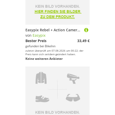
Matten & Kissen
Messgeräte
Navigation
Netze
Outdoor Funsport
Easypix Rebel + Action Camera Durchsichtig
von
Easypix
Pfeifen
Bester Preis
33,49 €
Pflegemittel
gefunden bei
BikeInn
Protektoren
zuletzt überprüft am 07.08.2026 um 00:22; der
Preis kann sich seitdem geändert haben.
Pulsmesser & Fitnesstracker
Keine weiteren Anbieter
Schlafsäcke
Schläger & Stöcke
Ski
Sportbuggys
Sportnahrung
Sportuhren
Springseile