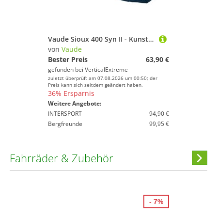
Vaude Sioux 400 Syn II - Kunstfaserschlafsack
von
Vaude
Bester Preis
63,90 €
gefunden bei
VerticalExtreme
zuletzt überprüft am 07.08.2026 um 00:50; der
Preis kann sich seitdem geändert haben.
36% Ersparnis
Weitere Angebote:
INTERSPORT
94,90 €
Bergfreunde
99,95 €
Fahrräder & Zubehör
Hi
stöber
- 7%