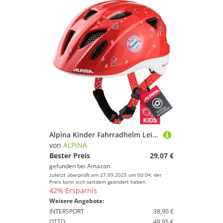
Alpina Kinder Fahrradhelm Leichter, Sicherer & Bruchfester FC Bayern Fahrradhelm Mit Optionalen LED-Licht Für Kinder, FCB Gloss, 47-51cm
von
ALPINA
Bester Preis
29,07 €
gefunden bei
Amazon
zuletzt überprüft am 27.09.2025 um 00:04; der
Preis kann sich seitdem geändert haben.
42% Ersparnis
Weitere Angebote:
INTERSPORT
38,90 €
OTTO
49,95 €