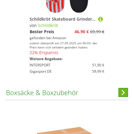
Schildkröt Skateboard Grinder 31 - Design: Wolf
von
Schildkröt
Bester Preis
46,90 €
69,99 €
gefunden bei
Amazon
zuletzt überprüft am 27.09.2025 um 00:03; der
Preis kann sich seitdem geändert haben.
22% Ersparnis
Weitere Angebote:
INTERSPORT
51,90 €
Gigasport DE
59,99 €
Boxsäcke & Boxzubehör
Hi
stöber