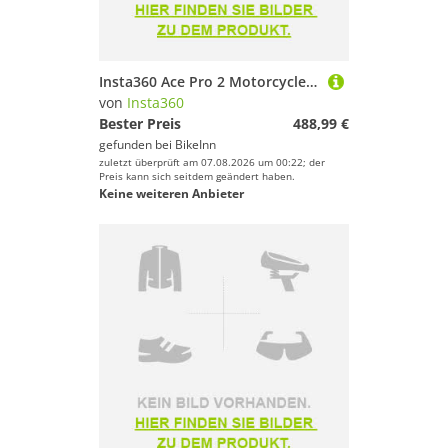
Tapes & Bandagen
Taschen & Rucksäcke
Tore & Körbe
Insta360 Ace Pro 2 Motorcycle Bundle Action Camera Durchsichtig One Size / EU Plug 220V
Tourenskifelle
von
Insta360
Trinkflaschen & Trinksysteme
Bester Preis
488,99 €
Turngeräte
gefunden bei
BikeInn
zuletzt überprüft am 07.08.2026 um 00:22; der
Wassersportausrüstung
Preis kann sich seitdem geändert haben.
Keine weiteren Anbieter
Wintersportausrüstung
Zelte
Marke
Geschlecht
Preis
% Sale
Farbe