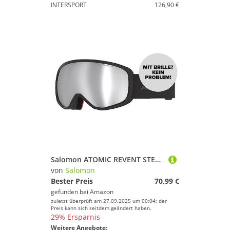
INTERSPORT
126,90 €
Salomon ATOMIC REVENT STEREO Skibrille - Black - Skibrillen mit Blendschutz - Hochwertig verspiegelte Snowboardbrille - Brille mit Live Fit Rahmen - Skibrille mit Doppelscheibe
von
Salomon
Bester Preis
70,99 €
gefunden bei
Amazon
zuletzt überprüft am 27.09.2025 um 00:04; der
Preis kann sich seitdem geändert haben.
29% Ersparnis
Weitere Angebote: