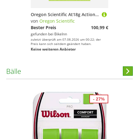
Oregon Scientific At18g Action Camera Schwarz
von
Oregon Scientific
Bester Preis
100,99 €
gefunden bei
BikeInn
zuletzt überprüft am 07.08.2026 um 00:22; der
Preis kann sich seitdem geändert haben.
Keine weiteren Anbieter
Bälle
Hi
stöber
- 27%