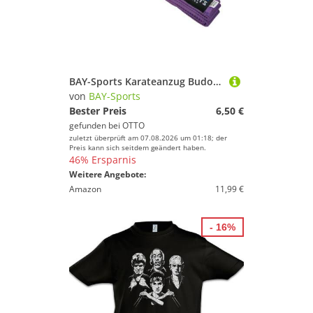
BAY-Sports Karateanzug Budogürtel Karategürtel Kampfsportgürtel violett lila Budogürt, Judogürtel, Taekwondogürtel, Länge 160 cm - 350 cm
von
BAY-Sports
Bester Preis
6,50 €
gefunden bei
OTTO
zuletzt überprüft am 07.08.2026 um 01:18; der
Preis kann sich seitdem geändert haben.
46% Ersparnis
Weitere Angebote:
Amazon
11,99 €
- 16%