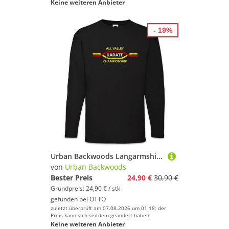
Keine weiteren Anbieter
- 19%
Urban Backwoods Langarmshirt All Valley Karate Championship Langarm T-Shirt Kid Tournament Turnier (1-tlg) Logo Sign Martial Arts
von
Urban Backwoods
Bester Preis
24,90 €
30,90 €
Grundpreis: 24,90 € / stk
gefunden bei
OTTO
zuletzt überprüft am 07.08.2026 um 01:18; der
Preis kann sich seitdem geändert haben.
Keine weiteren Anbieter