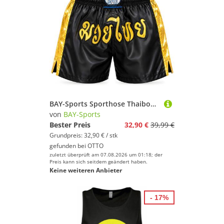
BAY-Sports Sporthose Thaiboxhose REMY Muay Thai Hose Shorts Thaiboxen MMA kurz Kickboxen kurze, leichte, locker sitzende Trainingshose, Schwarz/Gold
von
BAY-Sports
Bester Preis
32,90 €
39,99 €
Grundpreis: 32,90 € / stk
gefunden bei
OTTO
zuletzt überprüft am 07.08.2026 um 01:18; der
Preis kann sich seitdem geändert haben.
Keine weiteren Anbieter
- 17%