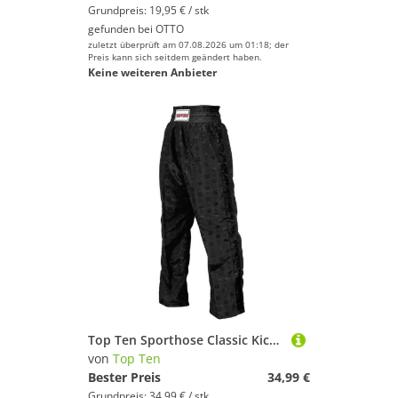
Grundpreis: 19,95 € / stk
gefunden bei
OTTO
zuletzt überprüft am 07.08.2026 um 01:18; der
Preis kann sich seitdem geändert haben.
Keine weiteren Anbieter
Top Ten Sporthose Classic Kickboxhose lang Hose Pant Kickboxen Kampfsport Budoland (eingewebte Stoffstruktur, 1 Stück) Kampfsporthose Kinder und Erwachsene
von
Top Ten
Bester Preis
34,99 €
Grundpreis: 34,99 € / stk