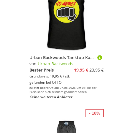
Urban Backwoods Tanktop Karate No Mercy Ärmelloses T-Shirt Kid Tournament Turnier Logo Sign Martial Arts Kampfkunst Cobra
von
Urban Backwoods
Bester Preis
19,95 €
23,95 €
Grundpreis: 19,95 € / stk
gefunden bei
OTTO
zuletzt überprüft am 07.08.2026 um 01:18; der
Preis kann sich seitdem geändert haben.
Keine weiteren Anbieter
- 18%