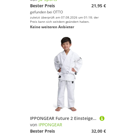
Bester Preis
21,95 €
gefunden bei
OTTO
zuletzt überprüft am 07.08.2026 um 01:18; der
Preis kann sich seitdem geändert haben.
Keine weiteren Anbieter
IPPONGEAR Future 2 Einsteiger & Kinder Judoanzug Kampfsport Anzug inkl Gürtel (Ausrüster der deutschen Nationalmannschaft, Gummizug & Schnürbund an der Hose, 335gr/m² Stoffdichte) weiß
von
IPPONGEAR
Bester Preis
32,00 €