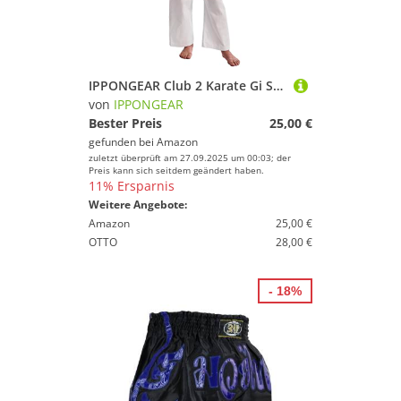
IPPONGEAR Club 2 Karate Gi Set Einsteiger Karateanzug Kinder Anzug inkl weißem Gürtel (Größe 100, Schnürbund, 220gr/m² (8 oz) Stoffdichte) weiß
von
IPPONGEAR
Bester Preis
25,00 €
gefunden bei
Amazon
zuletzt überprüft am 27.09.2025 um 00:03; der
Preis kann sich seitdem geändert haben.
11% Ersparnis
Weitere Angebote:
Amazon
25,00 €
OTTO
28,00 €
- 18%