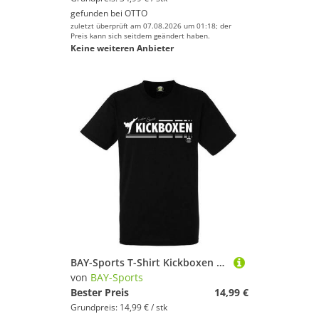
gefunden bei
OTTO
zuletzt überprüft am 07.08.2026 um 01:18; der
Preis kann sich seitdem geändert haben.
Keine weiteren Anbieter
BAY-Sports T-Shirt Kickboxen mein Sport Kickboxshirt Kick-Boxen Kampfsport (100% Baumwolle) Thaiboxen, Muay Thai, Kinder, Erwachsene
von
BAY-Sports
Bester Preis
14,99 €
Grundpreis: 14,99 € / stk