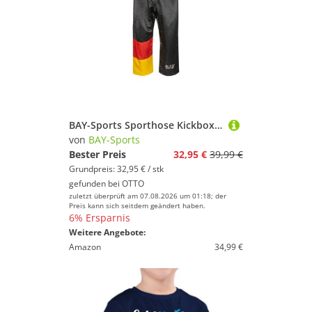
BAY-Sports Sporthose Kickboxhose GERMANY BRD Hose lang Kickboxen Kampfsport lange, leichte, locker sitzende Trainingshose, Schwarz/Rot/Gold
von
BAY-Sports
Bester Preis
32,95 €
39,99 €
Grundpreis: 32,95 € / stk
gefunden bei
OTTO
zuletzt überprüft am 07.08.2026 um 01:18; der
Preis kann sich seitdem geändert haben.
6% Ersparnis
Weitere Angebote:
Amazon
34,99 €