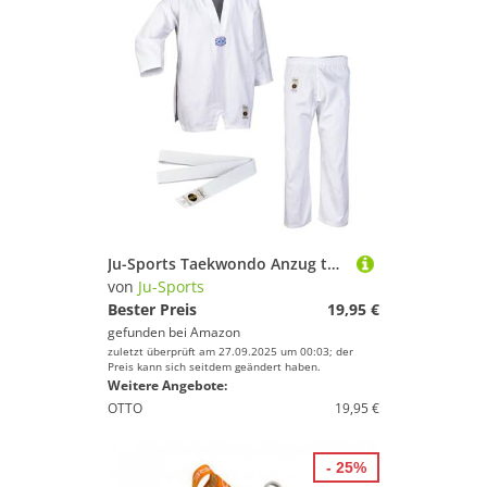
Ju-Sports Taekwondo Anzug to start Weiß 90 I Dobok Taekwondo für Kinder & Einsteiger I Taekwondo Kimono inkl. weißem Gürtel I Hose mit Kickzwickel I 100% Baumwolle
von
Ju-Sports
Bester Preis
19,95 €
gefunden bei
Amazon
zuletzt überprüft am 27.09.2025 um 00:03; der
Preis kann sich seitdem geändert haben.
Weitere Angebote:
OTTO
19,95 €
- 25%