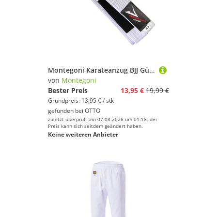
Montegoni Karateanzug BJJ Gürtel Weiß 300cm, Jiu Jitsu Gurt für Training & Prüfung (Einzelprodukt Martial Arts Gürtel, 1 Stück Kampfsportgürtel), Mehrfach gesteppte Nähte, 300 cm Länge, Universell für Kampfsportarten
von
Montegoni
Bester Preis
13,95 €
19,99 €
Grundpreis: 13,95 € / stk
gefunden bei
OTTO
zuletzt überprüft am 07.08.2026 um 01:18; der
Preis kann sich seitdem geändert haben.
Keine weiteren Anbieter