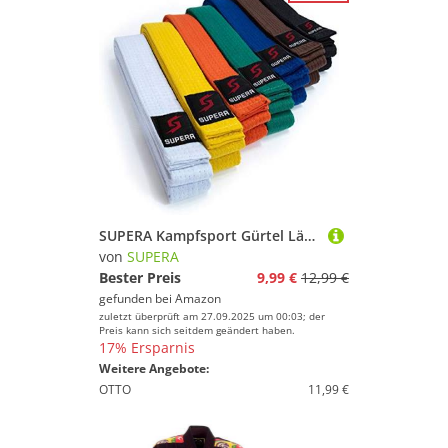
SUPERA Kampfsport Gürtel Längen. Karate Gürtel aus extra dickem Stoff. Taekwondo Gürtel für Kinder und Erwachsene - Budogürtel, Farbe:weiß, Größe:200 cm
von
SUPERA
Bester Preis
9,99 €
12,99 €
gefunden bei
Amazon
zuletzt überprüft am 27.09.2025 um 00:03; der
Preis kann sich seitdem geändert haben.
17% Ersparnis
Weitere Angebote:
OTTO
11,99 €