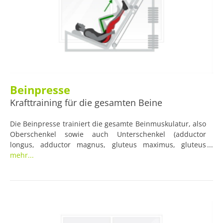
Beinpresse
Krafttraining für die gesamten Beine
Die Beinpresse trainiert die gesamte Beinmuskulatur, also
Oberschenkel sowie auch Unterschenkel (adductor
longus, adductor magnus, gluteus maximus, gluteus
medius, gracilis, rectus femoris, satorius,
mehr...
semimembranosus, smitendinosus, soleus, vastus
medialis). Diese Übung eignet sich für Anfänger und
Fortgeschrittene. Um Überlastung zu vermeiden, sollten
nicht zu viele Gewichte genutzt werden.