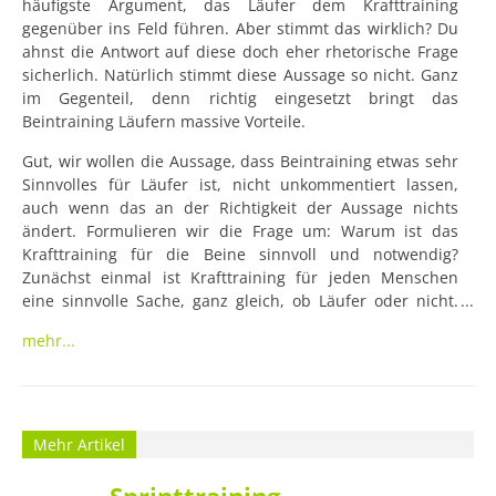
häufigste Argument, das Läufer dem Krafttraining 
gegenüber ins Feld führen. Aber stimmt das wirklich? Du 
ahnst die Antwort auf diese doch eher rhetorische Frage 
sicherlich. Natürlich stimmt diese Aussage so nicht. Ganz 
im Gegenteil, denn richtig eingesetzt bringt das 
Beintraining Läufern massive Vorteile.
Gut, wir wollen die Aussage, dass Beintraining etwas sehr 
Sinnvolles für Läufer ist, nicht unkommentiert lassen, 
auch wenn das an der Richtigkeit der Aussage nichts 
ändert. Formulieren wir die Frage um: Warum ist das 
Krafttraining für die Beine sinnvoll und notwendig? 
Zunächst einmal ist Krafttraining für jeden Menschen 
eine sinnvolle Sache, ganz gleich, ob Läufer oder nicht. 
Das liegt ganz einfach daran, dass jede Kette nur so stark 
mehr...
ist wie ihr schwächstes Glied. Der menschliche Körper 
seinerseits ist eine extrem leistungsfähige aber komplexe 
Kette. Nur wenn alle Glieder ein harmonisches 
Stärkeniveau haben, kann die Kette ihre Leistung optimal 
entfalten und
Mehr Artikel