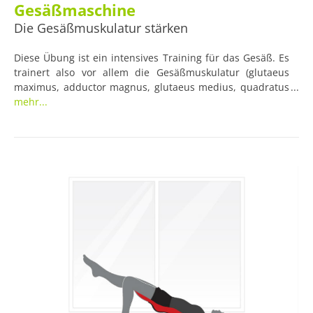
Gesäßmaschine
Die Gesäßmuskulatur stärken
Diese Übung ist ein intensives Training für das Gesäß. Es
trainert also vor allem die Gesäßmuskulatur (glutaeus
maximus, adductor magnus, glutaeus medius, quadratus
femoris). Die Übung ist für Anfänger sowie
mehr...
Fortgeschrittene gleichermaßen geeignet.