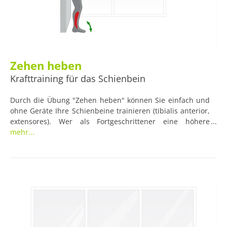
Zehen heben
Krafttraining für das Schienbein
Durch die Übung "Zehen heben" können Sie einfach und
ohne Geräte Ihre Schienbeine trainieren (tibialis anterior,
extensores). Wer als Fortgeschrittener eine höhere
Schwierigkeitsstufe bevorzugt, kann diese Übung auch
mehr...
mithilfe eines Kabelzugs oder einer Hantelscheibe
durchführen.