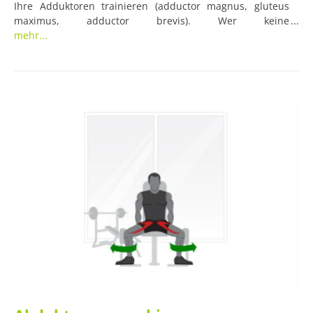
Ihre Adduktoren trainieren (adductor magnus, gluteus
maximus, adductor brevis). Wer keine
Adduktorenmaschine zur Verfügung hat, kann aber auch
mehr...
ohne Gerätschaften seine Adduktoren problemlos
trainieren.