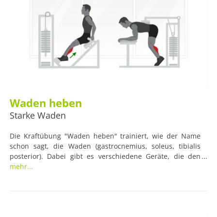
Waden heben
Starke Waden
Die Kraftübung "Waden heben" trainiert, wie der Name
schon sagt, die Waden (gastrocnemius, soleus, tibialis
posterior). Dabei gibt es verschiedene Geräte, die den
Sportler beim Waden heben unterstützen können.
mehr...
Natürlich lassen sich die Waden aber auch ohne
Gerätschaften trainieren.