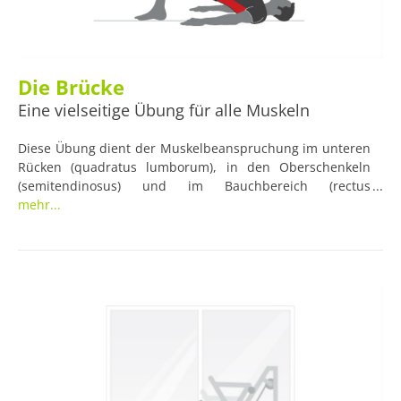
Die Brücke
Eine vielseitige Übung für alle Muskeln
Diese Übung dient der Muskelbeanspruchung im unteren
Rücken (quadratus lumborum), in den Oberschenkeln
(semitendinosus) und im Bauchbereich (rectus
abdominis). Sie ist ohne zusätzliches Gerät leicht und
mehr...
schnell überall machbar.