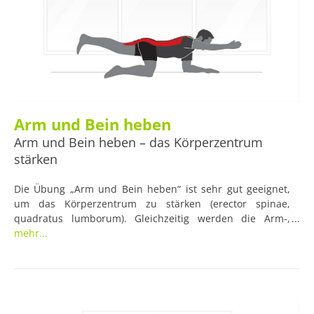
Arm und Bein heben
Arm und Bein heben – das Körperzentrum
stärken
Die Übung „Arm und Bein heben“ ist sehr gut geeignet,
um das Körperzentrum zu stärken (erector spinae,
quadratus lumborum). Gleichzeitig werden die Arm-,
Bein-, Gesäß- und Schultermuskulatur trainiert. Diese
mehr...
Übung ist also für den ganzen Körper.