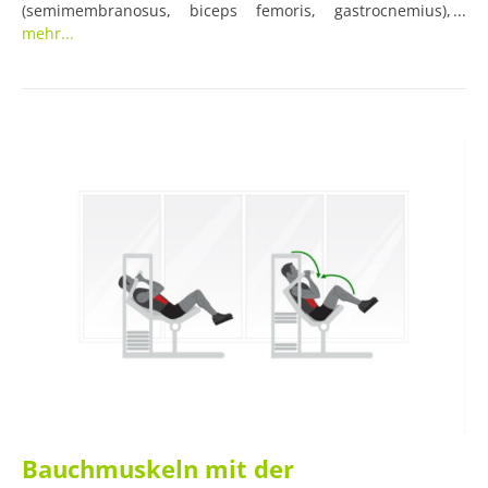
(semimembranosus, biceps femoris, gastrocnemius),
sowie den Po (gluteus maximus). Diese Übung eignet sich
mehr...
für Einsteiger und Fortgeschrittene gleichermaßen.
Bauchmuskeln mit der