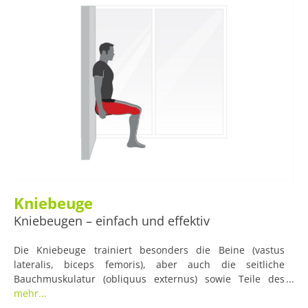
Kniebeuge
Kniebeugen – einfach und effektiv
Die Kniebeuge trainiert besonders die Beine (vastus
lateralis, biceps femoris), aber auch die seitliche
Bauchmuskulatur (obliquus externus) sowie Teile des
Rückens (erector spinae). Sie ist einfach und kann überall
mehr...
gemacht werden.