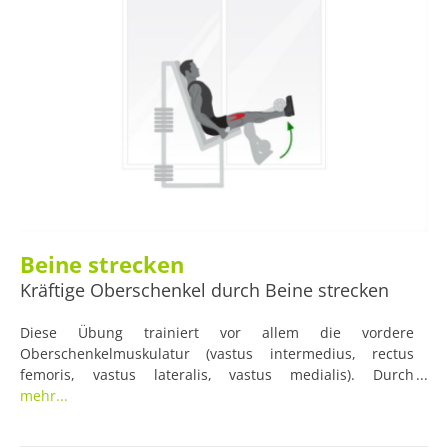
Beine strecken
Kräftige Oberschenkel durch Beine strecken
Diese Übung trainiert vor allem die vordere
Oberschenkelmuskulatur (vastus intermedius, rectus
femoris, vastus lateralis, vastus medialis). Durch
verschiedene Gewicht kann beim Beine strecken die
mehr...
Intensität der Übung variiert werden. Eine
Überanstrengung der Muskeln sollte jedoch vermieden