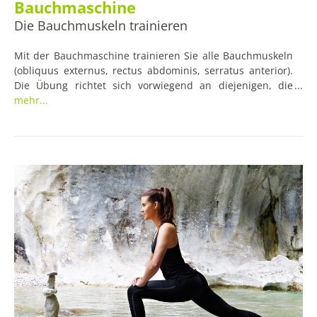
Bauchmaschine
Die Bauchmuskeln trainieren
Mit der Bauchmaschine trainieren Sie alle Bauchmuskeln
(obliquus externus, rectus abdominis, serratus anterior).
Die Übung richtet sich vorwiegend an diejenigen, die
schon regelmäßig trainieren und sich weiter steigern
mehr...
wollen. Durch die individuelle Gewichtswahl ist das bei
dieser Übung kein Problem.