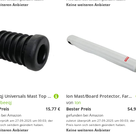
iteren Anbieter
Keine weiteren Anbieter
Qsvbeeqj Universals Mast Top Pin Plug Stop Record Pen Stop Insert Windsurfing Zubehör Mast Pin Einfache Installation
Ion Mast/Board Protector, Farbe:Grey, Größe:S
beeqj
von
Ion
Preis
15,77 €
Bester Preis
54,9
 bei
Amazon
gefunden bei
Amazon
erprüft am 27.09.2025 um 00:03; der
zuletzt überprüft am 27.09.2025 um 00:03; der
 sich seitdem geändert haben.
Preis kann sich seitdem geändert haben.
iteren Anbieter
Keine weiteren Anbieter