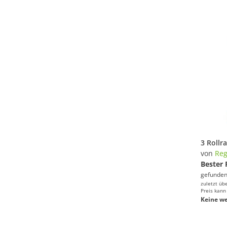
von
Re
Bester 
gefunden
zuletzt üb
Preis kann
Keine we