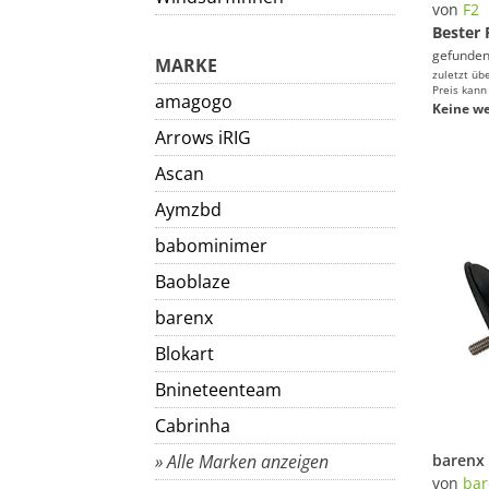
von
F2
Bester 
gefunden
MARKE
zuletzt üb
Preis kann
amagogo
Keine we
Arrows iRIG
Ascan
Aymzbd
babominimer
Baoblaze
barenx
Blokart
Bnineteenteam
Cabrinha
» Alle Marken anzeigen
von
bar