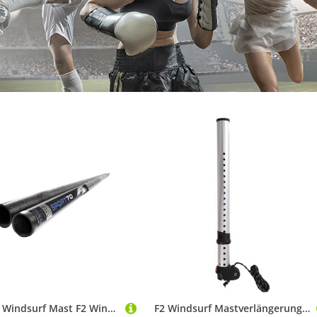
F2 RDM Windsurf Mast F2 Windsurf Mast Sport 70% Carbon RDM 370 cm Schwarz 2024/25, 370 cm Höhe
F2 Windsurf Mastverlängerung Race HD SDM 0-42 cm Silber 2024/25