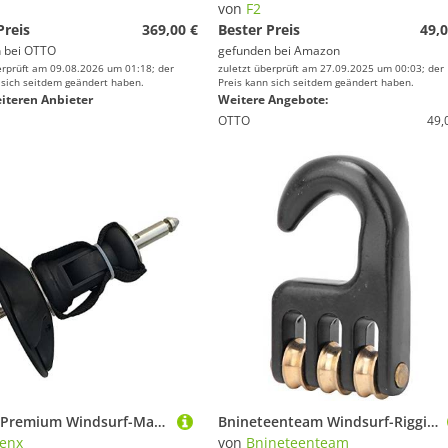
von
F2
Preis
369,00 €
Bester Preis
49,0
 bei
OTTO
gefunden bei
Amazon
erprüft am 09.08.2026 um 01:18; der
zuletzt überprüft am 27.09.2025 um 00:03; der
 sich seitdem geändert haben.
Preis kann sich seitdem geändert haben.
iteren Anbieter
Weitere Angebote:
OTTO
49,
barenx Premium Windsurf-Mastfuß, Grundplatte und M8 Pin
Bnineteenteam Windsurf-Rigging-Rollenhaken, Windsurf-Zubehör, Windsurf-Rollenhaken, Surfen, Windsurfen für Segel
enx
von
Bnineteenteam