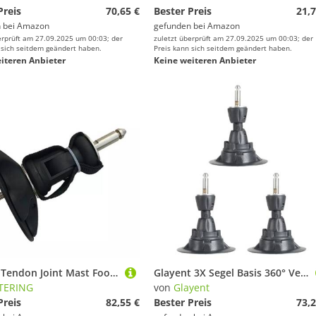
Preis
70,65 €
Bester Preis
21,7
 bei
Amazon
gefunden bei
Amazon
erprüft am 27.09.2025 um 00:03; der
zuletzt überprüft am 27.09.2025 um 00:03; der
 sich seitdem geändert haben.
Preis kann sich seitdem geändert haben.
iteren Anbieter
Keine weiteren Anbieter
Surfing Tendon Joint Mast Foot Base 360 Degree Universal Windsurfing Mast Baseplate Sail Enduring Baseplate Sail Base
Glayent 3X Segel Basis 360° Verstellbare Windsurf Mast Basis Heavy Duty Windsurfing Base Segel Ständer für Board Sailboard Zubehör
TERING
von
Glayent
Preis
82,55 €
Bester Preis
73,2