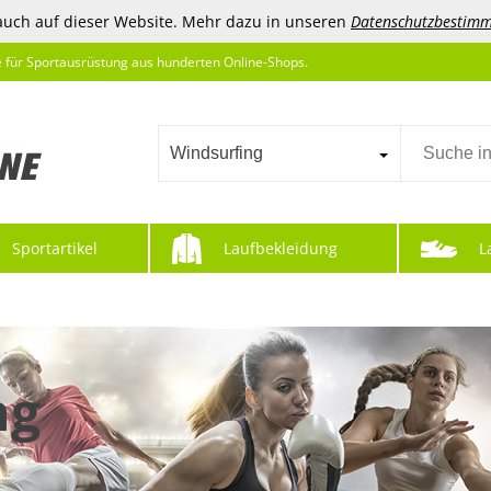
auch auf dieser Website. Mehr dazu in unseren
Datenschutzbestim
e für Sportausrüstung aus hunderten Online-Shops.
Windsurfing
Sportartikel
Laufbekleidung
L
ng