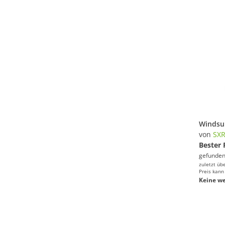
von
SX
Bester 
gefunden
zuletzt üb
Preis kann
Keine we