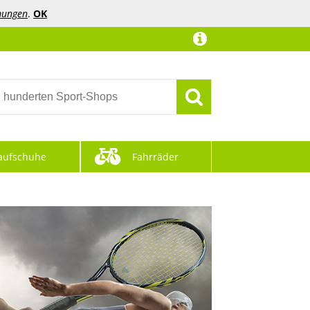
mungen
.
OK
aufschuhe
Fahrräder