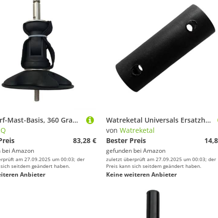
Windsurf-Mast-Basis, 360 Grad Universal, Surfen, Sehnengelenk, Fußplatte, Segel, für Outdoor-Sportarten, Sehnengelenk, Fußbasis
Watreketal Universals Ersatzhüterverbindung Standard Schwarzes Abs Sehnengelenk Für Windsurfen Für Windsurfen Bequem Und Dauerhaftes Indsurfen Mast Fußbasiszubehör
RQ
von
Watreketal
Preis
83,28 €
Bester Preis
14,8
 bei
Amazon
gefunden bei
Amazon
erprüft am 27.09.2025 um 00:03; der
zuletzt überprüft am 27.09.2025 um 00:03; der
 sich seitdem geändert haben.
Preis kann sich seitdem geändert haben.
iteren Anbieter
Keine weiteren Anbieter