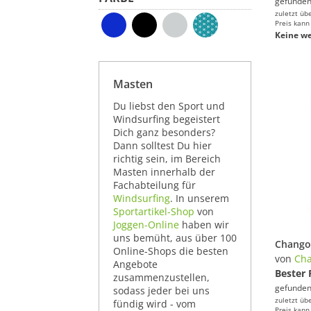
gefunden
zuletzt üb
Preis kann
Keine we
Masten
Du liebst den Sport und
Windsurfing begeistert
Dich ganz besonders?
Dann solltest Du hier
richtig sein, im Bereich
Masten innerhalb der
Fachabteilung für
Windsurfing
. In unserem
Sportartikel-Shop
von
Joggen-Online
haben wir
uns bemüht, aus über 100
Online-Shops die besten
von
Ch
Angebote
Bester 
zusammenzustellen,
gefunden
sodass jeder bei uns
zuletzt üb
fündig wird - vom
Preis kann