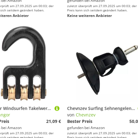
 bei
Amazon
gefunden bei
Amazon
erprüft am 27.09.2025 um 00:03; der
zuletzt überprüft am 27.09.2025 um 00:03; der
 sich seitdem geändert haben.
Preis kann sich seitdem geändert haben.
iteren Anbieter
Keine weiteren Anbieter
Changor Windsurfen Takelwerk Rolle Haken, mit Aluminium Legierung und Kupfer 1 STÜCK 7x4x1 5 cm Windsurfen Hardware
Chevnzev Surfing Sehnengelenk Mast Fuß Basis 360 Grad Windsurfing Mast Basisplat Segel Basisplat Segel Basis
angor
von
Chevnzev
Preis
21,09 €
Bester Preis
50,0
 bei
Amazon
gefunden bei
Amazon
erprüft am 27.09.2025 um 00:03; der
zuletzt überprüft am 27.09.2025 um 00:03; der
 sich seitdem geändert haben.
Preis kann sich seitdem geändert haben.