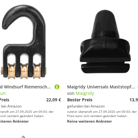
3 Rollrad Windsurf Riemenscheibe Haken, Universal Windsurf Rigging Riemenscheibe Haken, Windsurfen Hardware Zubehör, für Segel Outdoor Einsatz Windsurfen
Maigridy Universals Maststopfen oben Pin Plug Windsurf Stop Einsatz 4 cm Stopper Einfache Installation Mast-Top-Pin Plug
gun
von
Maigridy
Preis
22,09 €
Bester Preis
13,9
 bei
Amazon
gefunden bei
Amazon
erprüft am 27.09.2025 um 00:03; der
zuletzt überprüft am 27.09.2025 um 00:03; der
 sich seitdem geändert haben.
Preis kann sich seitdem geändert haben.
iteren Anbieter
Keine weiteren Anbieter