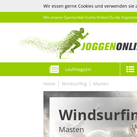
Wir essen gerne Cookies und verwenden sie 
Mit unserer Sportartikel-Suche findest Du die Angebot
Laufmagazin
Home
Windsurfing
Masten
Windsurfi
Masten