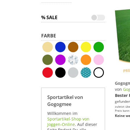
% SALE
FARBE
von
Go
Bester 
Sportartikel von
gefunden
Gogogmee
zuletzt üb
Preis kann
Willkommen im
Keine we
Sportartikel-Shop von
Joggen-Online
. Auf dieser
Seite findest Du alle