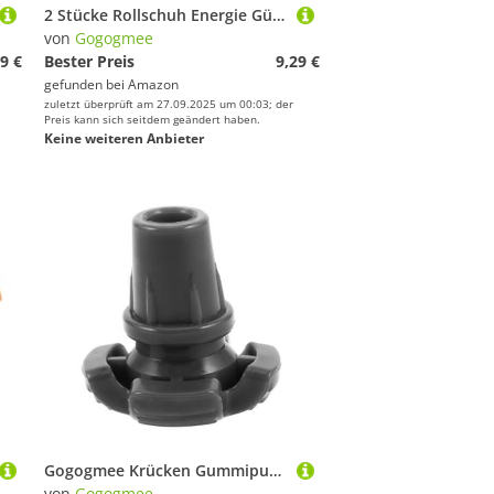
2 Stücke Rollschuh Energie Gürtel Snowboard Bindung Riemen Ersatz Tragbare Schnalle
von
Gogogmee
9 €
Bester Preis
9,29 €
gefunden bei
Amazon
zuletzt überprüft am 27.09.2025 um 00:03; der
Preis kann sich seitdem geändert haben.
Keine weiteren Anbieter
Gogogmee Krücken Gummipuffer Ersatz Rutschfest Gehstockspitzen aus Elastischem Gummi für Gehstöcke und Unterarmstützen Einfache Montage Maximale Stabilität bei Nassen und Glatten Flächen
von
Gogogmee