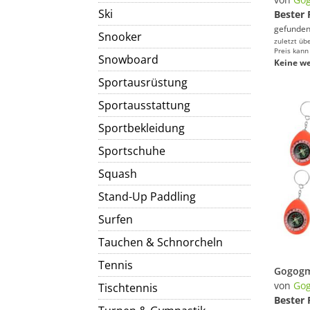
Ski
Bester 
gefunden
Snooker
zuletzt üb
Preis kann
Snowboard
Keine we
Sportausrüstung
Sportausstattung
Sportbekleidung
Sportschuhe
Squash
Stand-Up Paddling
Surfen
Tauchen & Schnorcheln
Tennis
von
Go
Tischtennis
Bester 