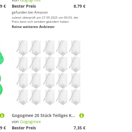
9 €
Bester Preis
8,79 €
gefunden bei
Amazon
zuletzt überprüft am 27.09.2025 um 00:03; der
Preis kann sich seitdem geändert haben.
Keine weiteren Anbieter
Gogogmee 20 Stück Teiliges Köderkorb Robustem Kunststoff Langlebiger Karpfenköderhalter für Meeres Süßwasserangeln Einfach zu Bedienen Zuverlässiges Fischfang zubehör für Reusen und
von
Gogogmee
9 €
Bester Preis
7,35 €