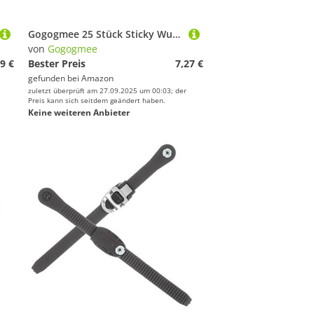
Gogogmee 25 Stück Sticky Wurfspiel Klettballspiel Bunte Haftbälle für Drinnen und Draußen Geschenk für Mädchen Jungen Familienspaß
von
Gogogmee
9 €
Bester Preis
7,27 €
gefunden bei
Amazon
zuletzt überprüft am 27.09.2025 um 00:03; der
Preis kann sich seitdem geändert haben.
Keine weiteren Anbieter