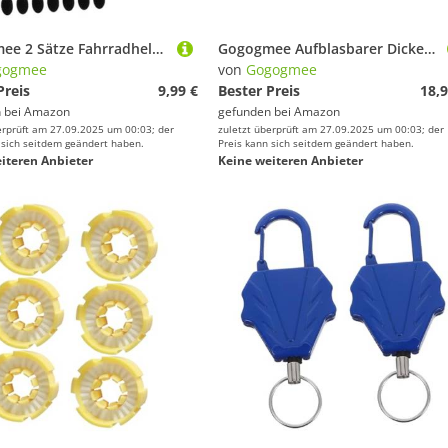
Gogogmee 2 Sätze Fahrradhelm Polster Ersatzset Schaumstoff Inlays mit Klettband Weiche Helmpolster für Mountainbike Scooter Komfortabler Schutz für Helm Innenfutter
Gogogmee Aufblasbarer Dicker PVC Schneerohr Runder Schneeschlauch für Erwachsene Robustes Schneespielzeug Gleitendes Sitzkissen für im Freien
gogmee
von
Gogogmee
Preis
9,99 €
Bester Preis
18,9
 bei
Amazon
gefunden bei
Amazon
erprüft am 27.09.2025 um 00:03; der
zuletzt überprüft am 27.09.2025 um 00:03; der
 sich seitdem geändert haben.
Preis kann sich seitdem geändert haben.
iteren Anbieter
Keine weiteren Anbieter