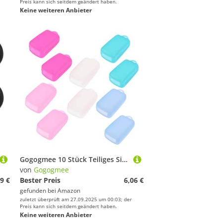
Preis kann sich seitdem geändert haben.
Keine weiteren Anbieter
Gogogmee 10 Stück Teiliges Silikon Zahnbürstenkopf Schutzkappen Flexibel Passend Leichter Reise Schutz für Camping Business Hygienische Abdeckung zur Vermeidung von Schmutz
von
Gogogmee
9 €
Bester Preis
6,06 €
gefunden bei
Amazon
zuletzt überprüft am 27.09.2025 um 00:03; der
Preis kann sich seitdem geändert haben.
Keine weiteren Anbieter