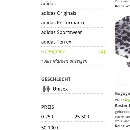
Preis kann
adidas
Keine we
adidas Originals
adidas Performance
adidas Sportswear
adidas Terrex
Gogogmee
» Alle Marken anzeigen
GESCHLECHT
Unisex
von
Go
Bester 
PREIS
gefunden
0-25 €
25-50 €
zuletzt üb
Preis kann
Keine we
50-100 €