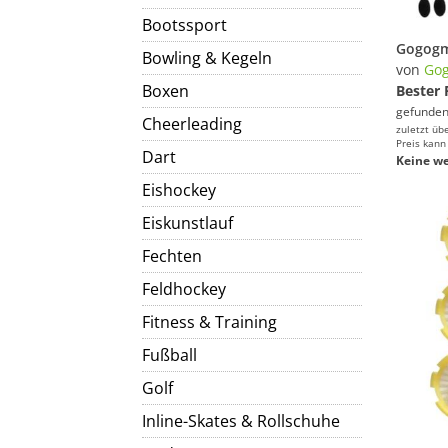
Bootssport
Bowling & Kegeln
von
Go
Boxen
Bester 
gefunden
Cheerleading
zuletzt üb
Preis kann
Dart
Keine we
Eishockey
Eiskunstlauf
Fechten
Feldhockey
Fitness & Training
Fußball
Golf
Inline-Skates & Rollschuhe