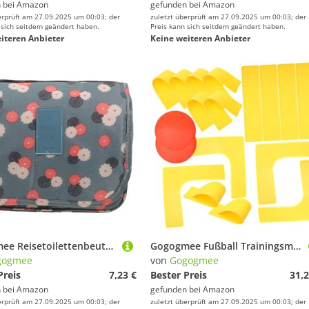
 bei
Amazon
gefunden bei
Amazon
erprüft am 27.09.2025 um 00:03; der
zuletzt überprüft am 27.09.2025 um 00:03; der
 sich seitdem geändert haben.
Preis kann sich seitdem geändert haben.
iteren Anbieter
Keine weiteren Anbieter
Gogogmee Reisetoilettenbeutel mit Aufhängehaken Faltbare Kosmetiktasche für Unterwegs Multifunktionaler Kulturbeutel zur Praktischen Aufbewahrung von Make up und Pflegeartikeln Blau
Gogogmee Fußball Trainingsmarker Bodenmarkierungen Sport Trainingshilfen rutschfest Langlebig Flach Farbige Markierungsscheiben mit Ecken und Linien für Fußball Basketball Tennis
gogmee
von
Gogogmee
Preis
7,23 €
Bester Preis
31,2
 bei
Amazon
gefunden bei
Amazon
erprüft am 27.09.2025 um 00:03; der
zuletzt überprüft am 27.09.2025 um 00:03; der