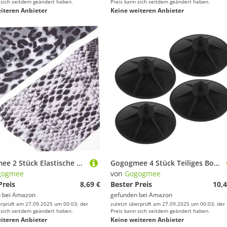
 sich seitdem geändert haben.
Preis kann sich seitdem geändert haben.
iteren Anbieter
Keine weiteren Anbieter
Gogogmee 2 Stück Elastische Sport Stirnbänder Schweißabsorbierend Atmungsaktiv für Yoga Laufen Workout Damen Herren Modisch Dekorativ
Gogogmee 4 Stück Teiliges Boxsack Saugnapf Basis aus Robustem Gummi rutschfeste Halterung für Punch Bag Stand Stoßabsorbierend und Tragbar für Effektives Boxtraining
gogmee
von
Gogogmee
Preis
8,69 €
Bester Preis
10,4
 bei
Amazon
gefunden bei
Amazon
erprüft am 27.09.2025 um 00:03; der
zuletzt überprüft am 27.09.2025 um 00:03; der
 sich seitdem geändert haben.
Preis kann sich seitdem geändert haben.
iteren Anbieter
Keine weiteren Anbieter