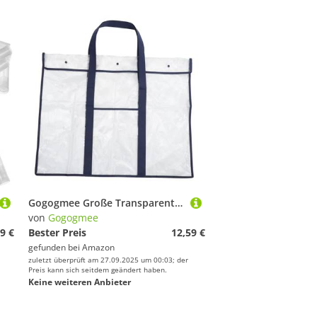
Gogogmee Große Transparente PVC-zeichenbrett-Tasche mit Tragegriff Robuster Aufbewahrungsbeutel für Künstler Vielseitiger Organizer für Dokumente Poster und Malutensilien Leicht und
von
Gogogmee
9 €
Bester Preis
12,59 €
gefunden bei
Amazon
zuletzt überprüft am 27.09.2025 um 00:03; der
Preis kann sich seitdem geändert haben.
Keine weiteren Anbieter