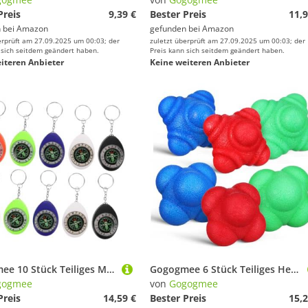
Preis
9,39 €
Bester Preis
11,9
 bei
Amazon
gefunden bei
Amazon
erprüft am 27.09.2025 um 00:03; der
zuletzt überprüft am 27.09.2025 um 00:03; der
 sich seitdem geändert haben.
Preis kann sich seitdem geändert haben.
iteren Anbieter
Keine weiteren Anbieter
Gogogmee 10 Stück Teiliges Mini Kompass Schlüsselanhänger Kompakt Robust und Kinderfreundlich Bunte Outdoor Survival Kompasse mit Metallring für Wandern Camping Klettern und Geschenke für
Gogogmee 6 Stück Teiliges Hexagonales Reaktionsball Hand Augen koordinationstraining Strapazierfähig Elastisch Leicht für Fitness Geschwindigkeit und Agilitätsübungen für Erwachsene
gogmee
von
Gogogmee
Preis
14,59 €
Bester Preis
15,2