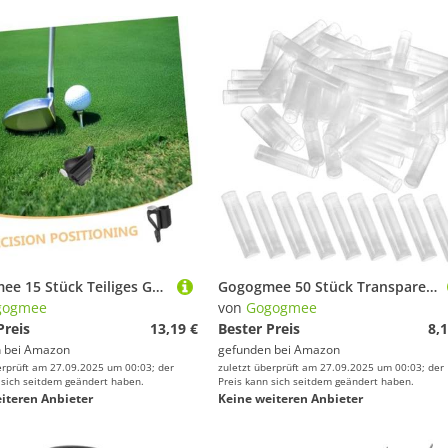
Gogogmee 15 Stück Teiliges Golf Putter Clip Robuster Kunststoff Sicherer Putterhalter für Golftasche Verbessert Bequemlichkeit Beim Gehen Vielseitiger Organizer für Herren und Damen
Gogogmee 50 Stück Transparente Lippenbalsam Behälter mit Kappen Leere Lippenstifthülsen aus Polypropylen Wiederverwendbare Kosmetik Tubes für DIY Lippenbalsam und Lippenstift Aufbewahrung
gogmee
von
Gogogmee
Preis
13,19 €
Bester Preis
8,1
 bei
Amazon
gefunden bei
Amazon
erprüft am 27.09.2025 um 00:03; der
zuletzt überprüft am 27.09.2025 um 00:03; der
 sich seitdem geändert haben.
Preis kann sich seitdem geändert haben.
iteren Anbieter
Keine weiteren Anbieter