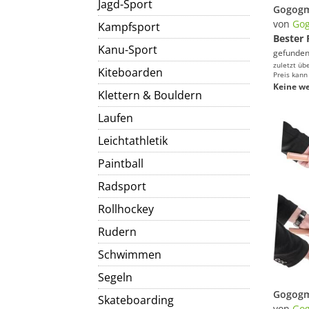
Jagd-Sport
von
Go
Kampfsport
Bester 
Kanu-Sport
gefunden
zuletzt üb
Kiteboarden
Preis kann
Keine we
Klettern & Bouldern
Laufen
Leichtathletik
Paintball
Radsport
Rollhockey
Rudern
Schwimmen
Segeln
Skateboarding
von
Go