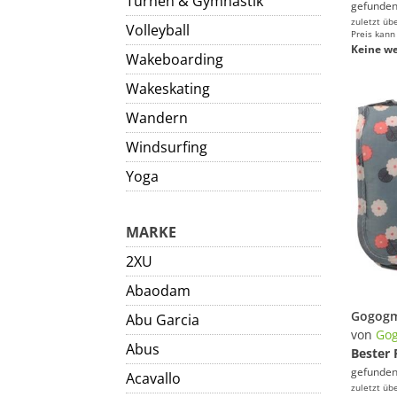
Turnen & Gymnastik
gefunden
zuletzt üb
Volleyball
Preis kann
Keine we
Wakeboarding
Wakeskating
Wandern
Windsurfing
Yoga
MARKE
2XU
Abaodam
Abu Garcia
von
Go
Abus
Bester 
gefunden
Acavallo
zuletzt üb