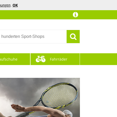
mungen
.
OK
aufschuhe
Fahrräder