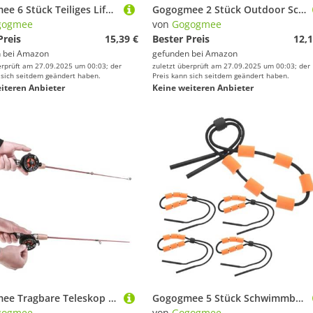
Gogogmee 6 Stück Teiliges Life Jacket Inflator Zubehör mit Automatischer und Manueller Auslösung Auflösbare Bobbin für Aufblasbare Rettungswesten Kompatibel für Schwimmwesten Erwachsene
Gogogmee 2 Stück Outdoor Schlüsselhalter mit Karabiner Ausziehbarer Ausweishalter und Kreativer Robuster Schlüsselanhänger für Camping Wandern und Bergsteigen
gogmee
von
Gogogmee
Preis
15,39 €
Bester Preis
12,1
 bei
Amazon
gefunden bei
Amazon
erprüft am 27.09.2025 um 00:03; der
zuletzt überprüft am 27.09.2025 um 00:03; der
 sich seitdem geändert haben.
Preis kann sich seitdem geändert haben.
iteren Anbieter
Keine weiteren Anbieter
Gogogmee Tragbare Teleskop Eisangelrute mit Eva Griff Leicht und Kompakt Robustes Winter Angelzubehör für Eisfischen Einfach zu Transportieren und Langlebig
Gogogmee 5 Stück Schwimmbrillen Ersatzriemen Schwimmbrille Ersatzband Verstellbar Schwimmfähiger Brillenhalter Schwimmbrillenband für Wassersport Strand Pool Boote
gogmee
von
Gogogmee