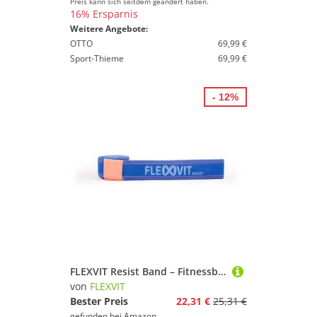
Preis kann sich seitdem geändert haben.
16% Ersparnis
Weitere Angebote:
OTTO
69,99 €
Sport-Thieme
69,99 €
- 12%
FLEXVIT Resist Band – Fitnessbänder für effektives Ganzkörpertraining, HIT, Koordination, Stabilisierung und Sprungkraft, Anfänger und Profis (Verkehrsblau)
von
FLEXVIT
Bester Preis
22,31 €
25,31 €
gefunden bei
Amazon