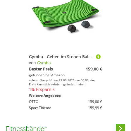
Gymba - Gehen im Stehen Balanceboard grün
von
Gymba
Bester Preis
159,00 €
gefunden bei
Amazon
zuletzt überprüft am 27.09.2025 um 00:03; der
Preis kann sich seitdem geändert haben.
1% Ersparnis
Weitere Angebote:
OTTO
159,00 €
Sport-Thieme
159,99 €
Fitnessbänder
Hi