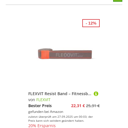
stöber
- 12%
FLEXVIT Resist Band – Fitnessbänder für effektives Ganzkörpertraining, HIT, Koordination, Stabilisierung und Sprungkraft, Anfänger und Profis (Hellgrau)
von
FLEXVIT
Bester Preis
22,31 €
25,31 €
gefunden bei
Amazon
zuletzt überprüft am 27.09.2025 um 00:03; der
Preis kann sich seitdem geändert haben.
20% Ersparnis