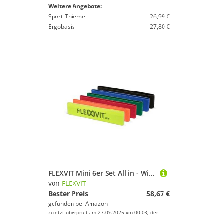
Weitere Angebote:
Sport-Thieme
26,99 €
Ergobasis
27,80 €
FLEXVIT Mini 6er Set All in - Widerstandsband-Set für alle Fitnesslevel, umfassendes Training und vielseitige Übungen, von sehr leicht bis extrem stark, ideal für Anfänger und Profis
von
FLEXVIT
Bester Preis
58,67 €
gefunden bei
Amazon
zuletzt überprüft am 27.09.2025 um 00:03; der