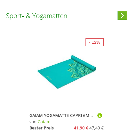
Sport- & Yogamatten
Hi
stöber
- 12%
GAIAM YOGAMATTE CAPRI 6MM PREMIUM
von
Gaiam
Bester Preis
41,90 €
47,49 €