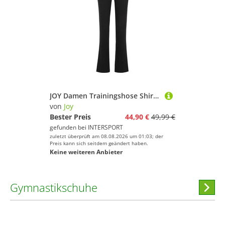
JOY Damen Trainingshose Shirley Wellness Pants
von
Joy
Bester Preis
44,90 €
49,99 €
gefunden bei
INTERSPORT
zuletzt überprüft am 08.08.2026 um 01:03; der
Preis kann sich seitdem geändert haben.
Keine weiteren Anbieter
Gymnastikschuhe
Hi
stöber