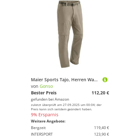
Maier Sports Tajo, Herren Wanderhose, Wasserabweisende Outdoorhose für Trekking und Hiking, Praktische T-Zipp-off-Funktion, PFC-frei, mSTRETCH pro 4 & Dryprotec, Braun, 31 (W49/L32)
von
Gonso
Bester Preis
112,20 €
gefunden bei
Amazon
zuletzt überprüft am 27.09.2025 um 00:04; der
Preis kann sich seitdem geändert haben.
9% Ersparnis
Weitere Angebote:
Bergzeit
119,40 €
INTERSPORT
123,90 €