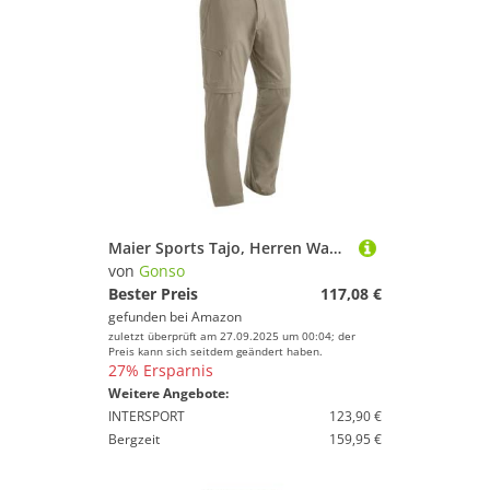
Maier Sports Tajo, Herren Wanderhose, Wasserabweisende Outdoorhose für Trekking und Hiking, Praktische T-Zipp-off-Funktion, PFC-frei, mSTRETCH pro 4 & Dryprotec, Braun, 32 (W51/L32)
von
Gonso
Bester Preis
117,08 €
gefunden bei
Amazon
zuletzt überprüft am 27.09.2025 um 00:04; der
Preis kann sich seitdem geändert haben.
27% Ersparnis
Weitere Angebote:
INTERSPORT
123,90 €
Bergzeit
159,95 €