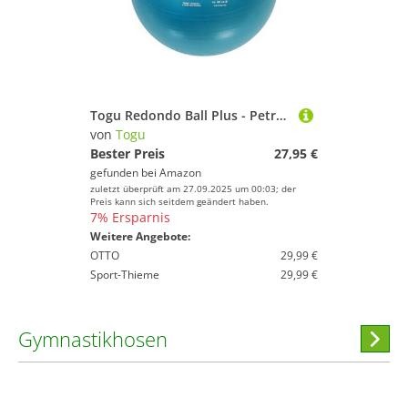
Togu Redondo Ball Plus - Petrol 38 cm
von
Togu
Bester Preis
27,95 €
gefunden bei
Amazon
zuletzt überprüft am 27.09.2025 um 00:03; der
Preis kann sich seitdem geändert haben.
7% Ersparnis
Weitere Angebote:
OTTO
29,99 €
Sport-Thieme
29,99 €
Gymnastikhosen
Hi
stöber