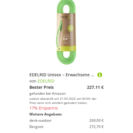
EDELRID Unisex – Erwachsene Siskin Eco Dry 8,6mm Kletterseil, neon Green, 80 M
von
EDELRID
Bester Preis
227,11 €
gefunden bei
Amazon
zuletzt überprüft am 27.09.2025 um 00:04; der
Preis kann sich seitdem geändert haben.
17% Ersparnis
Weitere Angebote:
denk-outdoor
269,00 €
Bergzeit
272,70 €