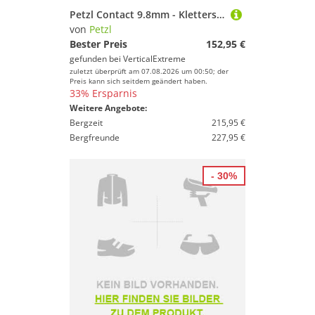
Marke
Petzl Contact 9.8mm - Kletterseil
von
Petzl
Geschlecht
Bester Preis
152,95 €
Preis
gefunden bei
VerticalExtreme
zuletzt überprüft am 07.08.2026 um 00:50; der
Preis kann sich seitdem geändert haben.
% Sale
33% Ersparnis
Weitere Angebote:
Farbe
Bergzeit
215,95 €
Bergfreunde
227,95 €
- 30%