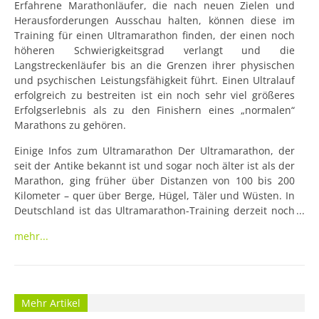
Erfahrene Marathonläufer, die nach neuen Zielen und 
Herausforderungen Ausschau halten, können diese im 
Training für einen Ultramarathon finden, der einen noch 
höheren Schwierigkeitsgrad verlangt und die 
Langstreckenläufer bis an die Grenzen ihrer physischen 
und psychischen Leistungsfähigkeit führt. Einen Ultralauf 
erfolgreich zu bestreiten ist ein noch sehr viel größeres 
Erfolgserlebnis als zu den Finishern eines „normalen“ 
Marathons zu gehören.
Einige Infos zum Ultramarathon Der Ultramarathon, der 
seit der Antike bekannt ist und sogar noch älter ist als der 
Marathon, ging früher über Distanzen von 100 bis 200 
Kilometer – quer über Berge, Hügel, Täler und Wüsten. In 
Deutschland ist das Ultramarathon-Training derzeit noch 
nicht sehr weit verbreitet, aber in einigen europäischen 
mehr...
Nachbarländern wie England und Frankreich ist es bereits 
Kult. Die klassischen Distanzen bei den 
Ultramarathonläufen der Neuzeit sehen Entfernungen 
von 50, 100 oder 166 Kilometer (=100 Meilen) vor; üblich 
sind aber auch Stundenläufe zwischen 6 und 72 Stunden! 
Mehr Artikel
Zu den größten Ultramarathon-Veranstaltungen weltweit 