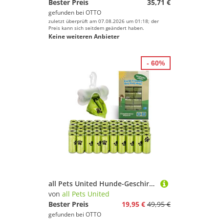
Bester Preis
35,71 €
gefunden bei
OTTO
zuletzt überprüft am 07.08.2026 um 01:18; der
Preis kann sich seitdem geändert haben.
Keine weiteren Anbieter
- 60%
all Pets United Hunde-Geschirr ALL PETS UNITED Hundekotbeutel 100% biologisch und Kompostierbare, Kompostierbare Kotbeutel, Biologisch abbaubare Hundebeutel
von
all Pets United
Bester Preis
19,95 €
49,95 €
gefunden bei
OTTO