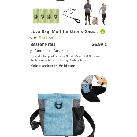
Luvo Bag, Multifunktions-Gassitasche, Gürteltasche Mit Trinkflaschenhalter, Hunde Spaziertasche, Organisiert Snacks Und Kotbeutel, Gibt Ihnen Die Hände Frei (Grau,C)
von
Snrtevu
Bester Preis
36,99 €
gefunden bei
Amazon
zuletzt überprüft am 27.09.2025 um 00:03; der
Preis kann sich seitdem geändert haben.
Keine weiteren Anbieter