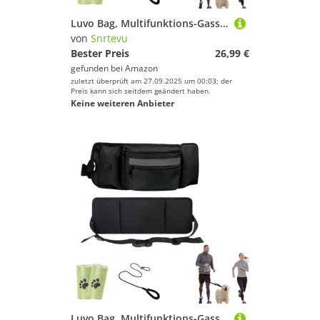
Luvo Bag, Multifunktions-Gassitasche, Gürteltasche Mit Trinkflaschenhalter, Hunde Spaziertasche, Organisiert Snacks Und Kotbeutel, Gibt Ihnen Die Hände Frei (Grau,B)
von
Snrtevu
Bester Preis
26,99 €
gefunden bei
Amazon
zuletzt überprüft am 27.09.2025 um 00:03; der
Preis kann sich seitdem geändert haben.
Keine weiteren Anbieter
Luvo Bag, Multifunktions-Gassitasche, Gürteltasche Mit Trinkflaschenhalter, Hunde Spaziertasche, Organisiert Snacks Und Kotbeutel, Gibt Ihnen Die Hände Frei (Schwarz,B)