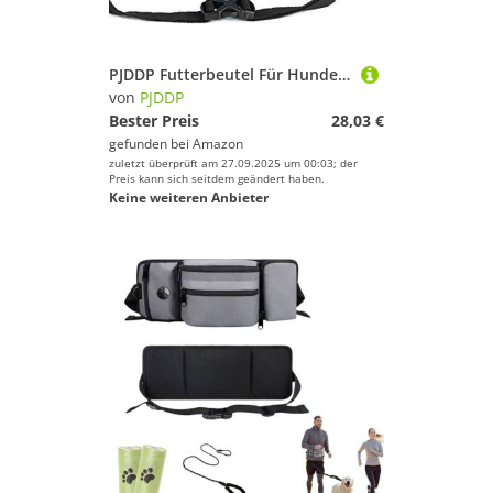
PJDDP Futterbeutel Für Hunde,Trainingsbeutel,Leckerlie Beutel Mit Kotbeutel Spender, Magnetverschluss,Verfügbares Tasche Schultergurt Für Das Training & Die Welpen-Erziehung,Blau
von
PJDDP
Bester Preis
28,03 €
gefunden bei
Amazon
zuletzt überprüft am 27.09.2025 um 00:03; der
Preis kann sich seitdem geändert haben.
Keine weiteren Anbieter